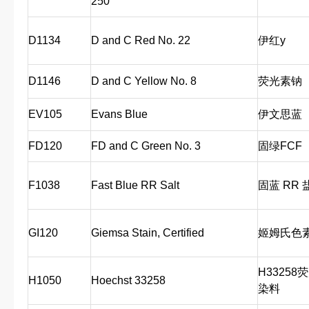
250
D1134
D and C Red No. 22
伊红y
D1146
D and C Yellow No. 8
荧光素钠
EV105
Evans Blue
伊文思蓝
FD120
FD and C Green No. 3
固绿FCF
F1038
Fast Blue RR Salt
固蓝 RR 
GI120
Giemsa Stain, Certified
姬姆氏色
H33258
H1050
Hoechst 33258
染料