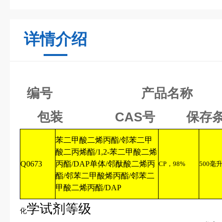
详情介绍
编号
产品名
包装 CAS号 保存
苯二甲酸二烯丙酯
/
邻苯二甲
酸二丙烯酯
/1,2-
苯二甲酸二烯
Q0673
丙酯
/DAP
单体
/
邻酞酸二烯丙
CP
，
98%
500
毫
酯
/
邻苯二甲酸烯丙酯
/
邻苯二
甲酸二烯丙酯
/DAP
学试剂等级
化