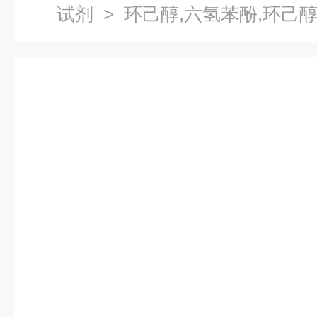
试剂
> 环己醇,六氢苯酚,环己