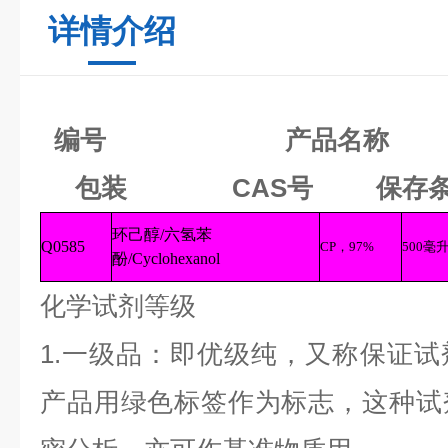
详情介绍
编号
产品名
包装 CAS号 保存
环己醇
/
六氢苯
Q0585
CP
，
97%
500
毫
酚
/Cyclohexanol
化学试剂等级
1.一级品：即优级纯，又称保证试剂
产品用绿色标签作为标志，这种试