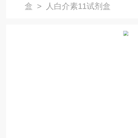
盒
> 人白介素11试剂盒