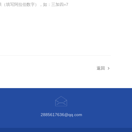
果（填写阿拉伯数字），如：三加四=7
返回
2885617636@qq.com