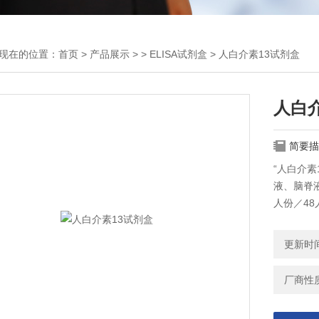
现在的位置：
首页
>
产品展示
> >
ELISA试剂盒
> 人白介素13试剂盒
人白介
简要描
“人白介
液、脑脊
人份／4
更新时间：
厂商性