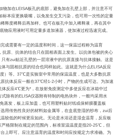
加物加在LEISA板孔的底部，避免加在孔壁上部，并注意不可
加标本应更换吸嘴，以免发生交叉污染，也可用一次性的定量
定的稀释度稀释后再加样。也可在板孔中加入稀释液，再在其中
和底物应用液时可用定量多道加液器，使加液过程迅速完成。
应的完成需要有一定的温度和时间，这一保温过程称为温育
免疫测定，抗原、抗体的结合只在固相表面上发生。以抗体包被的夹心
只有zui贴近孔壁的一层溶液中的抗原直接与抗体接触。这是
体与固相抗原的结合也同样如此。这就是为什么ELISA反应
温度）等。37℃是实验室中常用的保温温度，也是大多数抗原
原抗体反应一般在37℃经1-2小时，产物的生成可达。为加速
抗体反应4℃更为*，在放射免疫测定中多使反应在冰箱中过
方式除有的ELISA仪器附有特制的电热块外，一般均采用水
为避免蒸发，板上应加盖，也可用塑料贴封纸或保鲜膜覆盖板
要选用传热性良好的材料如金属等，在盒底垫湿的纱布，zui后
在气温较低的时候更应如此。无论是水浴还是湿盒温育，反应板
格限制在规定的范围内，标准室温温度是指20-25℃，但
操作台上即可。应注意温育的温度和时间应按规定力求准确。为