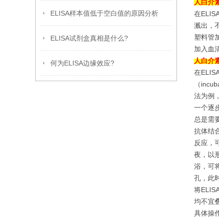
人白介素
ELISA样本值低于空白值的原因分析
在EL
溅出，
塑料管
ELISA试剂盒真相是什么?
加入血
人白介素
何为ELISA边缘效应?
在EL
（inc
法为例
一个逐
总是需
抗体结
反应，
夜，以形
浴，可
孔，此
将EL
均不宜
具体操