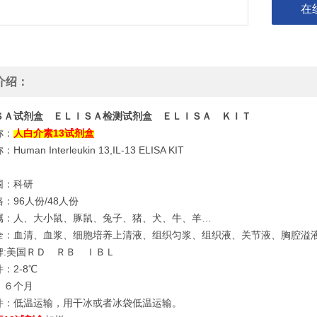
在
介绍：
ＳＡ试剂盒 ＥＬＩＳＡ检测试剂盒 ＥＬＩＳＡ ＫＩＴ
称：
人白介素13试剂盒
uman Interleukin 13,IL-13 ELISA KIT
围：科研
：96人份/48人份
属：人、大小鼠、豚鼠、兔子、猪、犬、牛、羊…
全：血清、血浆、细胞培养上清液、组织匀浆、组织液、关节液、胸腔溢
牌:美国ＲＤ ＲＢ ＩＢＬ
：2-8℃
：６个月
件：低温运输，用干冰或者冰袋低温运输。