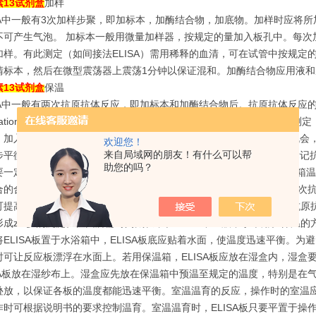
13试剂
盒
加样
ISA中一般有3次加样步聚，即加标本，加酶结合物，加底物。加样时应将所
不可产生气泡。 加标本一般用微量加样器，按规定的量加入板孔中。每次
加样。有此测定（如间接法ELISA）需用稀释的血清，可在试管中按规
清标本，然后在微型震荡器上震荡1分钟以保证混和。加酶结合物应用液
13试剂
盒
保温
ISA中一般有两次抗原抗体反应，即加标本和加酶结合物后。抗原抗体反
ubation），有人称之为孵育，在ELISA中似不恰当。ELISA属固相
，加入板孔中的标本，其中的抗原并不是都有均等的和固相抗结合的机会，
欢迎您！
来自局域网的朋友！有什么可以帮
步平衡的过程，因此需经扩散才能达到反应的终点。在其后加入的酶标记抗
助您的吗？
要一定时间的温育。温育常采用的温度有43℃、37℃、室温和4℃（冰箱
合的合适温度。在建立ELISA方法作反应动力学研究时，实验表明，两次抗
可提高反应的温度，有些试验在43℃进行，但不宜采用更高的温度。抗原
成zui多的沉淀。但因所需时间太长，在ELISA中一般不予采用。保温的
将ELISA板置于水浴箱中，ELISA板底应贴着水面，使温度迅速平衡。
时可让反应板漂浮在水面上。若用保温箱，ELISA板应放在湿盒内，湿盒
ISA板放在湿纱布上。湿盒应先放在保温箱中预温至规定的温度，特别是
叠放，以保证各板的温度都能迅速平衡。室温温育的反应，操作时的室温应严
作时可根据说明书的要求控制温育。室温温育时，ELISA板只要平置于