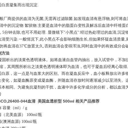
蛋白质凝集而出现沉淀.
一般厂商提供的血清为无菌,无需再过滤除菌.如发现血清有悬浮物,则可将血
血清中的沉淀物 絮状物:主要是血清中的脂蛋白变性及解冻后血清中纤维蛋
rpm, 5分钟去除,也可不用处理. 显微镜下"小黑点":经过热处理过的血清
血清受污染.一般情况下,此小黑点不会影响细胞生长,但如果怀疑血清质量,
勿将血清在37℃放置太久,否则血清会变得浑浊,同时血清中的有效成分会破会而
别方法
固析出的淡黄色透明液体。如将血液自血管内抽出，放入试管中，不加
块收缩，其周围所析出之淡黄色透明液体即为血清，也可于凝血后经离心取
蛋白原，这一点是与血浆大的区别。而在凝血反应中，血小板释放出许多
生变化，如凝血酶原变成凝血酶，并随血清存放时间逐渐减少以至消失。
基本相同。为避免抗凝剂的干扰，血液中许多化学成分的分析，都以血清
号
BCO,26400-044血清 美国血透析型 500ml 相关产品推荐
 容量
（ml）/ g
（北美血源） 100ml/瓶
澳洲血源) 100ml/瓶