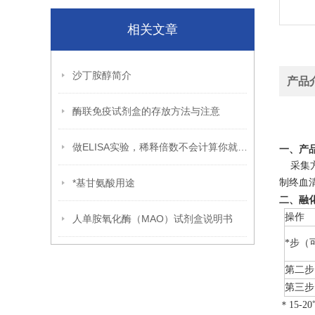
相关文章
沙丁胺醇简介
产品
酶联免疫试剂盒的存放方法与注意
做ELISA实验，稀释倍数不会计算你就OUT了！
一、产
采集方
*基甘氨酸用途
制终血
二、融
操作
人单胺氧化酶（MAO）试剂盒说明书
*步（
第二步
第三步
＊15