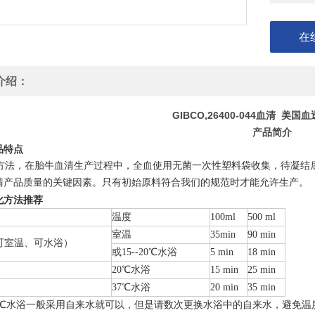
在
介绍：
GIBCO,26400-044血清 美国血
产品简介
品特点
法，在胎牛血清生产过程中，全血使用无菌一次性塑料袋收集，待凝结
清产品质量的关键因素。只有初始原料符合我们的规范时才能允许生产。
化方法推荐
温度
100ml
500 ml
室温
35min
90 min
可室温、可水浴）
或15--20℃水浴
5 min
18 min
20℃水浴
15 min
25 min
37℃水浴
20 min
35 min
-20℃水浴一般采用自来水就可以，但是请数次更换水浴中的自来水，避免