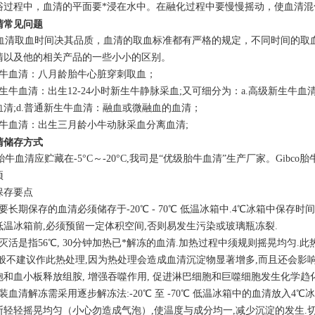
浴过程中，血清的平面要*浸在水中。在融化过程中要慢慢摇动，使血清混
清常见问题
清取血时间决其品质，血清的取血标准都有严格的规定，不同时间的取
清以及他的相关产品的一些小小的区别。
胎牛血清：八月龄胎牛心脏穿刺取血；
生牛血清：出生12-24小时新生牛静脉采血;又可细分为：a.高级新生牛血
血清;d.普通新生牛血清：融血或微融血的血清；
小牛血清：出生三月龄小牛动脉采血分离血清;
清储存方式
血清应贮藏在-5°C～-20°C,我司是“优级胎牛血清”生产厂家。Gib
项
保存要点
要长期保存的血清必须储存于-20℃ - 70℃ 低温冰箱中.4℃冰箱中保存时
低温冰箱前,必须预留一定体积空间,否则易发生污染或玻璃瓶冻裂.
灭活是指56℃, 30分钟加热已*解冻的血清.加热过程中须规则摇晃均匀.此热
一般不建议作此热处理,因为热处理会造成血清沉淀物显著增多,而且还会影响
胞和血小板释放组胺, 增强吞噬作用, 促进淋巴细胞和巨噬细胞发生化学趋
装血清解冻需采用逐步解冻法:-20℃ 至 -70℃ 低温冰箱中的血清放入4
轻轻摇晃均匀（小心勿造成气泡）,使温度与成分均一,减少沉淀的发生.切勿