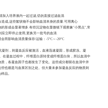
清加入培养液内一起过滤,切勿直接过滤血清.
白造成,这些絮状物不会影响血清本身的质量.可用离心
,沉淀物的形成会显著增多.有些沉淀物在显微镜下观察象"小黑点",常
则应立即停止使用,更换另一批号的血清.
影响血清质量保存/运输：-5°C～-20°C
抗凝剂，则凝血反应被激活，血液迅速凝固，形成胶冻。凝
得。在凝血过程中，纤维蛋白原转变成纤维蛋白块，所以血清中
物质，各凝血因子也都发生了变化。这些成分都留在血清中并
这些也都是与血浆区别之处。但大量未参加凝血反应的物质则
为样品。