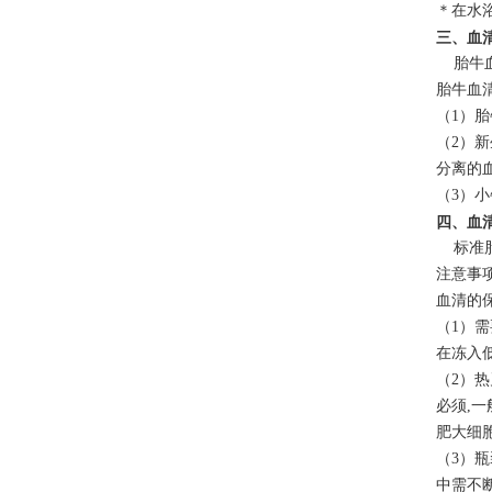
＊在水
三、血
胎牛血
胎牛血
（1）
（2）新
分离的
（3）
四、血
标准胎牛
注意事
血清的
（1）需
在冻入
（2）热
必须,
肥大细
（3）瓶
中需不断