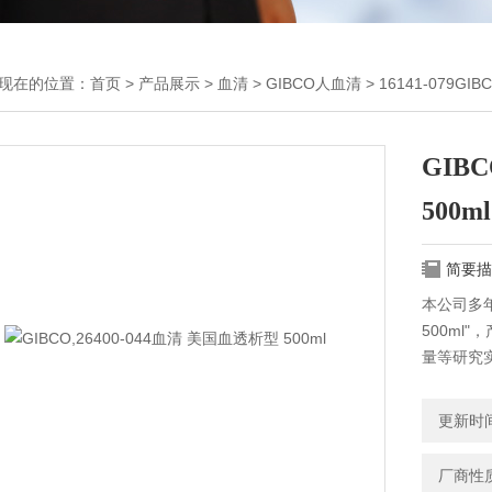
现在的位置：
首页
>
产品展示
>
血清
>
GIBCO人血清
> 16141-079GI
GIB
500ml
简要描
本公司多年
500m
量等研究
来电！
更新时间：
厂商性