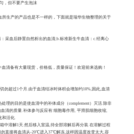
匀，但不要产生泡沫
血所生产的产品也是不一样的，下面就是瑞华生物整理的关于
清：采血后静置自然析出的血清;b.标准新生牛血清：c.经离心
co胎牛血清备有大量现货，价格低，质量保证！欢迎前来选购！
间切勿超过1个月.由于血清结冰时体积会增加约10%,因此,血清
处理的目的是使血清中的补体成分（complement）灭活.除非
血清的质量.补体参与反应有:细胞毒作用, 平滑肌细胞收缩,
化和活化.
℃冰箱中溶解1天.然后移入室温,待全部溶解后再分装.在溶解过程
直接将血清从-20℃进入37℃解冻,这样因温度改变太大,容