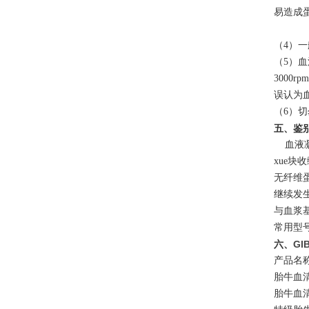
易造成
（4）
（5）
3000
误认为
（6）切
五、鉴
血液凝
xue
无纤维
继续发
与血浆
常用型
六、
GI
产品名称
胎牛血清
胎牛血清(