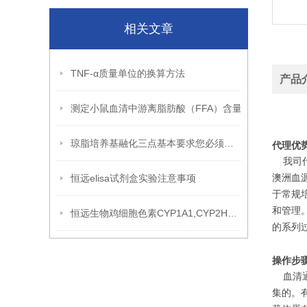
相关文章
TNF-α质量单位的换算方法
产品
测定小鼠血清中游离脂肪酸（FFA）含量
琼脂培养基融化三点基本要求您必须知道！
代理优
我司代理
恒远elisa试剂盒实验注意事项
澳洲血源
于常规
和管理。
恒远生物鸡细胞色素CYP1A1,CYP2H1 ELISA试剂盒引用文献
的系列
操作步
血清通
集的。