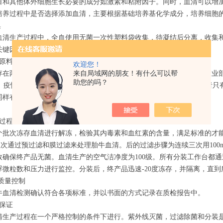
白和其他体外细胞生长必要的成分如激素和粘附因子。同时，血清可以增
培养过程中是否选择添加血清，主要根据基础培养基化学成分，培养细胞
集
血清生产过程中，全血使用无菌一次性塑料袋收集，待凝结后分离，收集
关键因素。只有初始原料符合我们的规范时才能允许生产。
清原料
欢迎您！
来自局域网的朋友！有什么可以帮
存在两个胎牛血清标准:美国农业部标准（USDA）和欧洲标准。美国农业
助您的吗？
D）疫情的国家，才可自由进口到任何国家，用于安全生产。而且研究者只
同样有严格进口条款的国家，进行合作交流。
理过程
个批次冻存血清进行解冻，检验其内毒素和血红素的含量，满足标准的才
B依次通过预过滤和膜过滤来处理胎牛血清。后的过滤步骤为连续三次用10
效确保终产品无菌。血清生产的空气洁净度为100级。所有分装工作台都
浮微粒数和压力进行监控。分装后，终产品迅速-20度冻存，并隔离，直
S质量控制
牛血清检测确认符合各项标准，并以书面的方式记录在质检报告中。
量保证
清生产过程在一个严格控制的条件下进行。紫外线灭菌，过滤除菌和分装