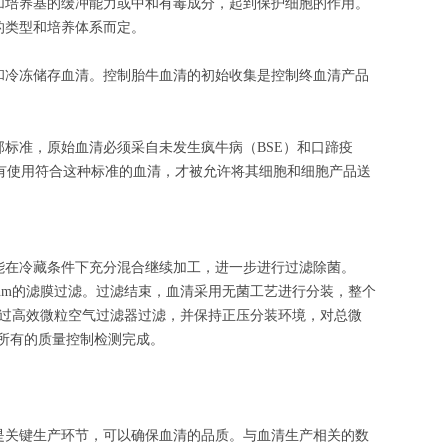
加培养基的缓冲能力或中和有毒成分，起到保护细胞的作用。
的类型和培养体系而定。
和冷冻储存血清。控制胎牛血清的初始收集是控制终血清产品
部标准，原始血清必须采自未发生疯牛病（BSE）和口蹄疫
有使用符合这种标准的血清，才被允许将其细胞和细胞产品送
能在冷藏条件下充分混合继续加工，进一步进行过滤除菌。
0nm的滤膜过滤。过滤结束，血清采用无菌工艺进行分装，整个
通过高效微粒空气过滤器过滤，并保持正压分装环境，对总微
到所有的质量控制检测完成。
是关键生产环节，可以确保血清的品质。与血清生产相关的数