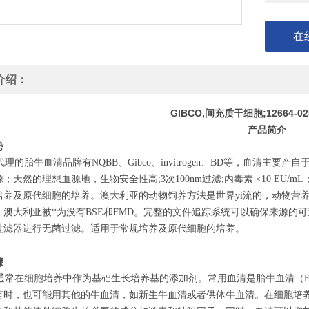
在
介绍：
GIBCO,间充质干细胞;12664-02
产品简介
势
的胎牛血清品牌有NQBB、Gibco、invitrogen、BD等，血清主
；天然的理想血源地，生物安全性高;3次100nm过滤;内毒素 <10 EU
培养及原代细胞的培养。澳大利亚的动物饲养方法是世界yi流的，动物营
澳大利亚被*为没有BSE和FMD。完整的文件追踪系统可以确保来源的可追踪性。
过滤器进行无菌过滤。适用于常规培养及原代细胞的培养。
骤
常在细胞培养中作为基础生长培养基的添加剂。常用血清是胎牛血清（FB
有时，也可能用其他的牛血清，如新生牛血清或者供体牛血清。在细胞培