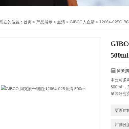
现在的位置：
首页
>
产品展示
>
血清
>
GIBCO人血清
> 12664-025GI
GIB
500ml
简要描
本公司多年
500m
量等研究
来电！
更新时间：
厂商性