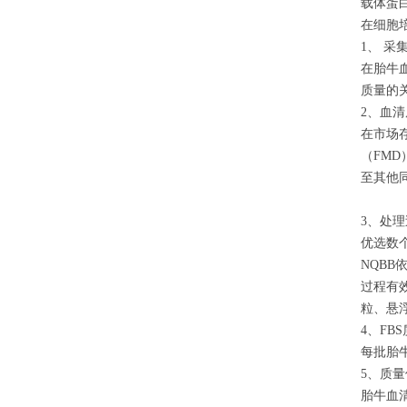
载体蛋
在细胞
1、 采
在胎牛
质量的
2、血
在市场
（FM
至其他
3、处
优选数
NQB
过程有
粒、悬
4、FB
每批胎
5、质
胎牛血