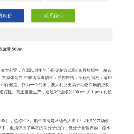
线询价
联系我们
5血清 500ml
要产自于澳大利亚，血源以封闭的心脏穿刺方式采自8月龄胎牛，精选
/mL；支原体阴性;牛腹泻病毒阴性；质控严格，全程可追溯；适用
养和保健是。作为一个岛国，澳大利亚更易于动物疾病的控制
真正批量生产，通过3个连续的100 nm (0.1 μm) 孔径
S），也称FCS。胎牛血清是从适合人类卫生习惯的农场收
养中，血清供应了丰富的高分子蛋白，低分子量营养物，疏水