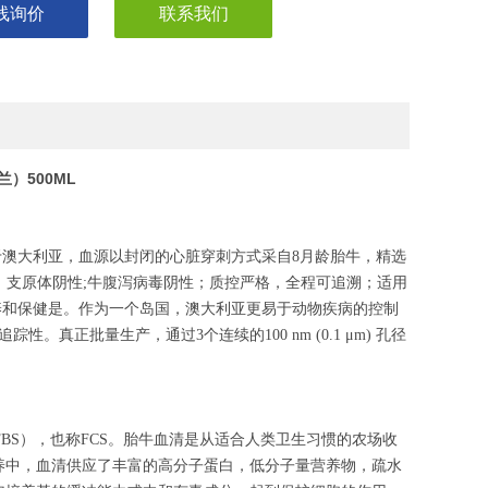
线询价
联系我们
西兰）500ML
要产自于澳大利亚，血源以封闭的心脏穿刺方式采自8月龄胎牛，精选
/mL；支原体阴性;牛腹泻病毒阴性；质控严格，全程可追溯；适用
养和保健是。作为一个岛国，澳大利亚更易于动物疾病的控制
真正批量生产，通过3个连续的100 nm (0.1 μm) 孔径
S），也称FCS。胎牛血清是从适合人类卫生习惯的农场收
养中，血清供应了丰富的高分子蛋白，低分子量营养物，疏水