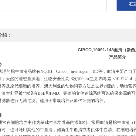
在
介绍：
GIBCO,10091-148血清（新
产品简介
势
的胎牛血清品牌有NQBB、Gibco、invitrogen、BD等，血清主
；天然的理想血源地，生物安全性高;3次100nm过滤;内毒素 <10 EU
培养及原代细胞的培养。澳大利亚的动物饲养方法是世界yi流的，动物营
澳大利亚被*为没有BSE和FMD。完整的文件追踪系统可以确保来源的可追踪性。
过滤器进行无菌过滤。适用于常规培养及原代细胞的培养。
骤
常在细胞培养中作为基础生长培养基的添加剂。常用血清是胎牛血清（FB
有时，也可能用其他的牛血清，如新生牛血清或者供体牛血清。在细胞培