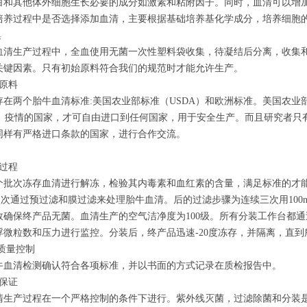
白和其他体外细胞生长必要的成分如激素和粘附因子。同时，血清可以增
培养过程中是否选择添加血清，主要根据基础培养基化学成分，培养细胞
集
血清生产过程中，全血使用无菌一次性塑料袋收集，待凝结后分离，收集
关键因素。只有初始原料符合我们的规范时才能允许生产。
清原料
存在两个胎牛血清标准:美国农业部标准（USDA）和欧洲标准。美国农业
D）疫情的国家，才可自由进口到任何国家，用于安全生产。而且研究者只
同样有严格进口条款的国家，进行合作交流。
理过程
个批次冻存血清进行解冻，检验其内毒素和血红素的含量，满足标准的才
B依次通过预过滤和膜过滤来处理胎牛血清。后的过滤步骤为连续三次用10
效确保终产品无菌。血清生产的空气洁净度为100级。所有分装工作台都
浮微粒数和压力进行监控。分装后，终产品迅速-20度冻存，并隔离，直
S质量控制
牛血清检测确认符合各项标准，并以书面的方式记录在质检报告中。
量保证
清生产过程在一个严格控制的条件下进行。紫外线灭菌，过滤除菌和分装