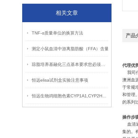
相关文章
TNF-α质量单位的换算方法
产品
测定小鼠血清中游离脂肪酸（FFA）含量
琼脂培养基融化三点基本要求您必须知道！
代理优
我司代理
恒远elisa试剂盒实验注意事项
澳洲血源
于常规
和管理。
恒远生物鸡细胞色素CYP1A1,CYP2H1 ELISA试剂盒引用文献
的系列
操作步
血清通
集的。