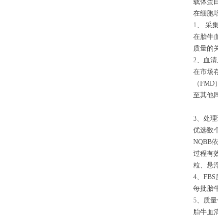
载体蛋
在细胞
1、 采
在胎牛
质量的
2、血
在市场
（FM
至其他
3、处
优选数
NQB
过程有
粒、悬
4、FB
每批胎
5、质
胎牛血