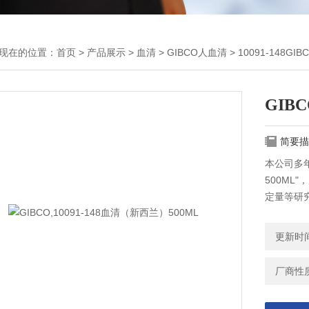
现在的位置：
首页
>
产品展示
>
血清
>
GIBCO人血清
> 10091-148GI
GIB
简要描
本公司多年
500M
定量等研
的来电！
更新时间：
厂商性