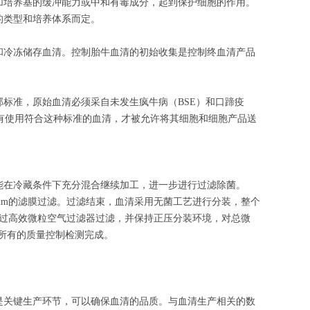
加培养基的缓冲能力或中和有毒成分，起到保护细胞的作用。
的类型和培养体系而定。
和冷冻储存血清。控制胎牛血清的初始收集是控制终血清产品
部标准，原始血清必须采自未发生疯牛病（BSE）和口蹄疫
有使用符合这种标准的血清，才被允许将其细胞和细胞产品送
能在冷藏条件下充分混合继续加工，进一步进行过滤除菌。
0nm的滤膜过滤。过滤结束，血清采用无菌工艺进行分装，整个
通过高效微粒空气过滤器过滤，并保持正压分装环境，对总微
到所有的质量控制检测完成。
是关键生产环节，可以确保血清的品质。与血清生产相关的数