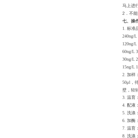
马上进
2．不能
七、操
标准
1.
240ng/L
120ng/L
60ng/L 
30ng/L 
15ng/L 
加样
2.
，
50μl
壁，轻
温育
3.
配液
4.
洗涤
5.
加酶
6.
温育
7.
洗涤
8.