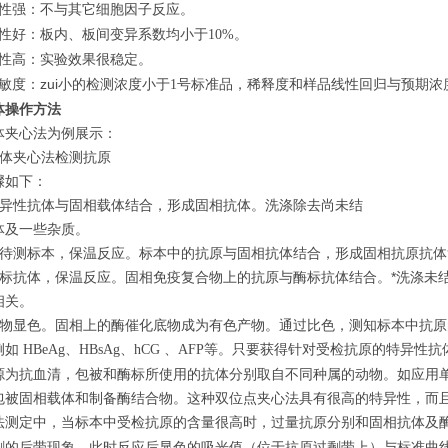
性强：不与其它细胞因子反应。
性好：板内、板间变异系数均小于
。
10%
性高：实验效果很稳定。
敏度：zui小的检测浓度小于
号标准品，稀释度和样品线性回归与预期浓
1
体操作方法
体夹心法为例展示：
抗体夹心法检测抗原
骤如下：
特异性抗体与固相载体结合，形成固相抗体。洗涤除去尚未结
体及一些杂质。
入待测标本，保温反应。标本中的抗原与固相抗体结合，形成固相抗原抗
酶标抗体，保温反应。固相免疫复合物上的抗原与酶标抗体结合。*洗涤未
相关。
底物显色。固相上的酶催化底物成为有色产物。通过比色，测知标本中抗
例如
、
、
、
等。只要获得针对受检抗原的特异性抗
HBeAg
HBsAg
hCG
AFP
源为抗血清，包被和酶标所使用的抗体分别取自不同种属的动物。如应用
包被固相载体和制备酶结合物。这种双位点夹心法具有很高的特异性，而
法测定中，当标本中受检抗原的含量很高时，过量抗原分别和固相抗体及
剩的后带现象，此时反应后显色的吸光值（位于抗原过剩带上）与标准曲