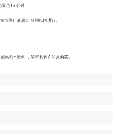
显色15 分钟.
应在加终止液后
分钟以内进行。
15
部实行“*优惠”，望新老客户前来购买。