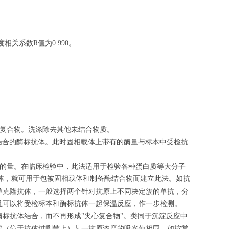
度相关系数
值为
。
R
0.990
体复合物。洗涤除去其他未结合物质。
结合的酶标抗体。此时固相载体上带有的酶量与标本中受检抗
原的量。在临床检验中，此法适用于检验各种蛋白质等大分子
体，就可用于包被固相载体和制备酶结合物而建立此法。如抗
单克隆抗体，一般选择两个针对抗原上不同决定簇的单抗，分
且可以将受检标本和酶标抗体一起保温反应，作一步检测。
酶标抗体结合，而不再形成
夹心复合物
。类同于沉淀反应中
"
"
线（位于抗体过剩带上）某一抗原浓度的吸光值相同，如按常