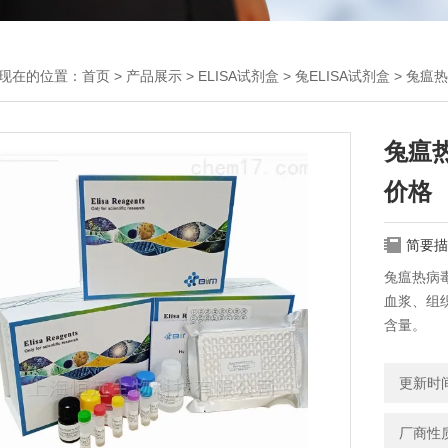
现在的位置：
首页
>
产品展示
>
ELISA试剂盒
>
兔ELISA试剂盒
> 兔瘟热
兔瘟热
价格
简要描
兔瘟热病毒
血浆、组
含量。
更新时间：
厂商性