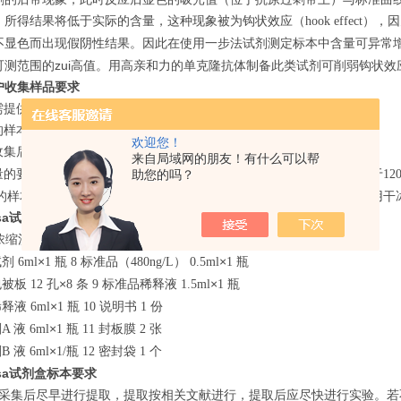
，所得结果将低于实际的含量，这种现象被为钩状效应（
），因
hook effect
不显色而出现假阴性结果。因此在使用一步法试剂测定标本中含量可异常
可测范围的zui高值。用高亲和力的单克隆抗体制备此类试剂可削弱钩状效
户收集样品要求
需提供待检测抗体和包被用抗原。
的样本为细胞培养上清、人和动物的血清、血浆。
欢迎您！
收集后应立即
℃保存，若长期保存应
℃。
-20
-70
来自局域网的朋友！有什么可以帮
量的要求：若一个指标做复孔检测应不少于
，做单孔检测应不少于
助您的吗？
250ul
120
的样本收集后，立即按要求保存，切忌反复冻融。外地客户邮寄需要用干
isa试剂盒组成
浓缩洗涤液
×
瓶
终止液
×
瓶
20ml
1
7
6ml
1
试剂
×
瓶
标准品（
）
×
瓶
6ml
1
8
480ng/L
0.5ml
1
包被板
孔×
条
标准品稀释液
×
瓶
12
8
9
1.5ml
1
稀释液
×
瓶
说明书
份
6ml
1
10
1
剂
液
×
瓶
封板膜
张
A
6ml
1
11
2
剂
液
×
瓶
密封袋
个
B
6ml
1/
12
1
isa试剂盒标本要求
采集后尽早进行提取，提取按相关文献进行，提取后应尽快进行实验。若