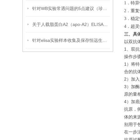
．特异
1
针对WB实验常遇问题的5点建议（珍藏版）
．重复
2
．稳定
3
关于人载脂蛋白A2（apo-A2）ELISA试剂盒的那些事
．超灵
4
三、具
针对elisa实验样本收集及保存恒远生物提几点建议
以双抗
1、双
操作步
1）将
合的抗
2）加
3）加
原的量
4）加
抗原，
体的来
别用于
在一步
抗原过