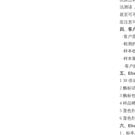
法测读
甚至可
应注意
四、客
·客户
·检测
·样本
·样本
·客户
五、El
倍
1 30
酶标
2
酶标
3
样品
4
显色
5
显色
6
六、El
．标本
1