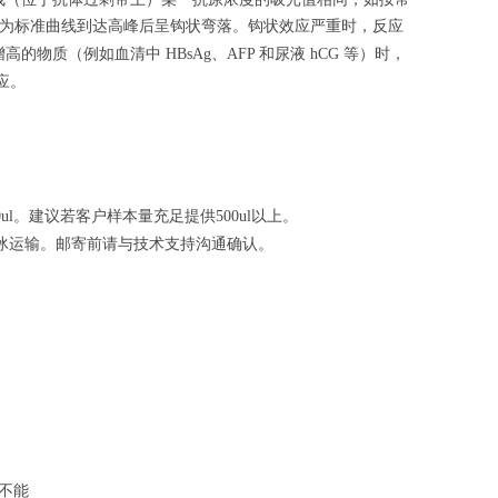
为标准曲线到达高峰后呈钩状弯落。钩状效应严重时，反应
增高的物质（例如血清中
、
和尿液
等）时，
HBsAg
AFP
hCG
应。
。建议若客户样本量充足提供
以上。
ul
500ul
冰运输。邮寄前请与技术支持沟通确认。
不能