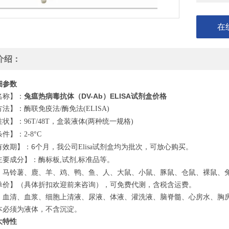
在
介绍：
细参数
名称】：
兔瘟热病毒抗体（DV-Ab）ELISA试剂盒价格
方法】：酶联免疫法
酶免法
/
(ELISA)
性状】：
，盒装液体
两种统一规格
96T/48T
(
)
条件】：
°
2-8
C
有效期】：6个月，我公司
试剂盒均为批次，可放心购买。
Elisa
主要成分】：酶标板
试剂
标准品等。
,
,
】马铃薯、鹿、羊、鸡、鸭、鱼、人、大鼠、小鼠、豚鼠、仓鼠、裸鼠、
单价】（具体折扣欢迎前来咨询），可免费代测，含税含运费。
】血清、血浆、细胞上清液、尿液、体液、灌洗液、脑脊髓、心房水、胸
本必须为液体，不含沉淀。
大特性