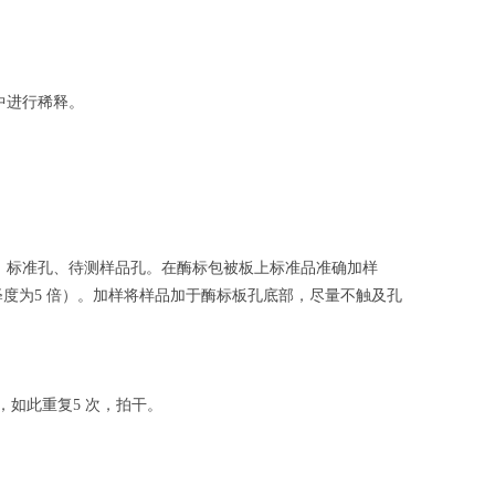
中进行稀释。
、标准孔、待测样品孔。在酶标包被板上标准品准确加样
释度为
倍）。加样将样品加于酶标板孔底部，尽量不触及孔
5
，如此重复
次，拍干。
5