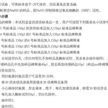
行试验，可将标本放于
℃保存，但应避免反复冻融
-20
检测含NaN3 的样品，因
抑制辣根过氧化物酶的（
）活性。
NaN3
HRP
作步骤
品的稀释：本试剂盒提供原倍标准品一支，用户可按照下列图表在小试管
号标准品
的原倍标准品加入
标准品稀释液
 5
150μl
150μl
号标准品
的
号标准品加入
标准品稀释液
 4
150μl
5
150μl
号标准品
的
号标准品加入
标准品稀释液
3
150μl
4
150μl
号标准品
的
号标准品加入
标准品稀释液
2
150μl
3
150μl
号标准品
的
号标准品加入
标准品稀释液
1
150μl
2
150μl
：分别设空白孔（空白对照孔不加样品及酶标试剂，其余各步操作相同）
待测样品孔中先加样品稀释液
，然后再加待测样品
（样品zui终稀
40μl
10μl
轻晃动混匀。
：用封板膜封板后置
℃温育3
分钟。
37
0
：将
倍浓缩洗涤液用蒸馏水
倍稀释后备用
30
30
：小心揭掉封板膜，弃去液体，甩干，每孔加满洗涤液，静置
秒后弃去
30
：每孔加入酶标试剂
，空白孔除外。
50μl
：操作同
。
3
：操作同
。
5