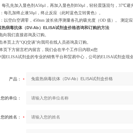
：每孔先加入显色剂
，再加入显色剂
，轻轻震荡混匀，
℃避光
A50μl
B50μl
37
：每孔加终止液
，终止反应（此时蓝色立转黄色）。
50μl
：以空白空调零，
波长依序测量各孔的吸光度（
值）。 测定
450nm
OD
热病毒抗体（DV-Ab）ELISA试剂盒价格咨询和订购的方法
电向我们直接咨询及订购。
击本页上方“
交谈”向我司在线人员咨询及订购。
QQ
在本页下方留言栏内留言，我们会在半个工作日内联xi您
中国
试剂盒的专业的销售平台和贸易中心，公司的
试剂盒现全
ELISA
ELISA
产品：
您的单位：
您的姓名：