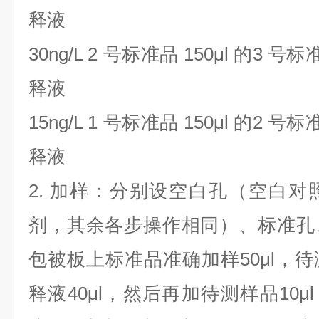
释液
30ng/L 2
号标准品
150μl
的
3
号标
释液
15ng/L 1
号标准品
150μl
的
2
号标
释液
2.
加样：分别设空白孔（空白对
剂，其余各步操作相同）、标准孔
包被板上标准品准确加样
50μl
，待
释液
40μl
，然后再加待测样品
10μl