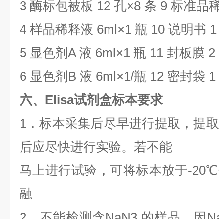
3
酶标包被板
12
孔×
8
条
9
标准品
4
样品稀释液
6ml
×
1
瓶
10
说明书
5
显色剂
A
液
6ml
×
1
瓶
11
封板膜
2
6
显色剂
B
液
6ml
×
1/
瓶
12
密封袋
1
六、Elisa试剂盒标本要求
1
．标本采集后尽早进行提取，提取
后应尽快进行实验。若不能
马上进行试验，可将标本放于
-20
℃
融
2．不能检测含NaN3 的样品，因
N