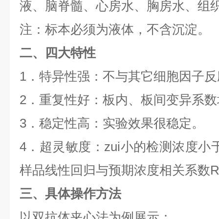
液、脑脊髓、心房水、胸房水、组
注：标本必须为液体，不含沉淀。
二、四大特性
1
．特异性强：不与其它细胞因子反
2
．重复性好：板内、板间变异系数
3
．稳定性高：实验效果很稳定。
4
．超灵敏度：zui小的检测浓度小
样品线性回归与预期浓度相关系数
三、具体操作方法
以双抗体夹心法为例展示：