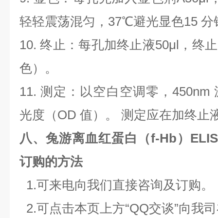
轻轻震荡混匀，
37
℃避光显色15 分
10.
终止：每孔加终止液
50μl
，终止
色）。
11.
测定：以空白空调零，
450nm
光度（
OD
值）。 测定应在加终止
八、兔游离血红蛋白（f-Hb）EL
订购的方法
1.
可来电向我们直接咨询及订购。
2.
可点击本页上方“
QQ
交谈”向我