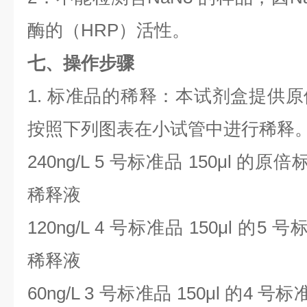
酶的（
HRP
）活性。
七、操作步骤
1.
标准品的稀释：本试剂盒提供原
按照下列图表在小试管中进行稀释
240ng/L 5
号标准品
150μl
的原倍
稀释液
120ng/L 4
号标准品
150μl
的
5
号
稀释液
60ng/L 3
号标准品
150μl
的
4
号标