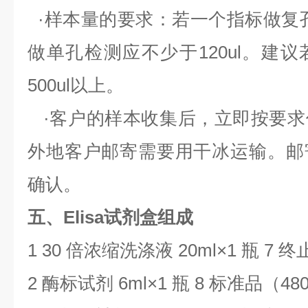
·样本量的要求：若一个指标做复
做单孔检测应不少于
120ul
。建议
500ul
以上。
·客户的样本收集后，立即按要求
外地客户邮寄需要用干冰运输。邮
确认。
五、Elisa试剂盒组成
1 30
倍浓缩洗涤液
20ml
×
1
瓶
7
终
2
酶标试剂
6ml
×
1
瓶
8
标准品（
480