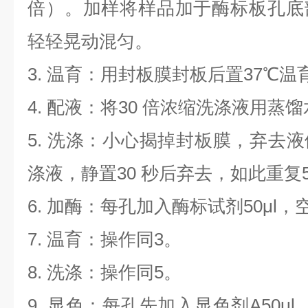
倍）。加样将样品加于酶标板孔底
轻轻晃动混匀。
3.
温育：用封板膜封板后置
37
℃温
4.
配液：将
30
倍浓缩洗涤液用蒸馏
5.
洗涤：小心揭掉封板膜，弃去液
涤液，静置
30
秒后弃去，如此重复
6.
加酶：每孔加入酶标试剂
50μl
，
7.
温育：操作同
3
。
8.
洗涤：操作同
5
。
9.
显色：每孔先加入显色剂
A50μl