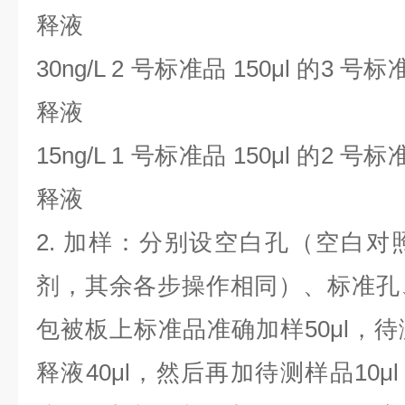
释液
30ng/L 2
号标准品
150μl
的
3
号标
释液
15ng/L 1
号标准品
150μl
的
2
号标
释液
2.
加样：分别设空白孔（空白对
剂，其余各步操作相同）、标准孔
包被板上标准品准确加样
50μl
，待
释液
40μl
，然后再加待测样品
10μl