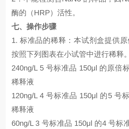
酶的（
HRP
）活性。
七、操作步骤
1.
标准品的稀释：本试剂盒提供原
按照下列图表在小试管中进行稀释
240ng/L 5
号标准品
150μl
的原倍
稀释液
120ng/L 4
号标准品
150μl
的
5
号
稀释液
60ng/L 3
号标准品
150μl
的
4
号标