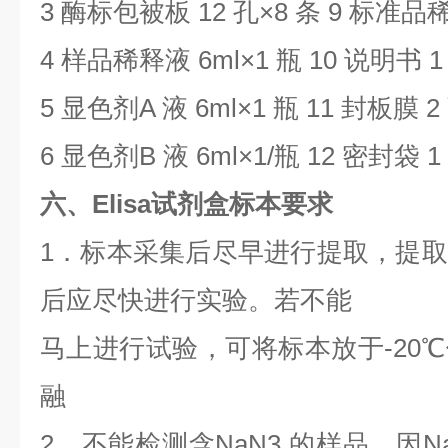
3
酶标包被板
12
孔×
8
条
9
标准品
4
样品稀释液
6ml
×
1
瓶
10
说明书
5
显色剂
A
液
6ml
×
1
瓶
11
封板膜
2
6
显色剂
B
液
6ml
×
1/
瓶
12
密封袋
1
六、Elisa试剂盒标本要求
1
．标本采集后尽早进行提取，提取
后应尽快进行实验。若不能
马上进行试验，可将标本放于
-20
℃
融
2．不能检测含NaN3 的样品，因
N