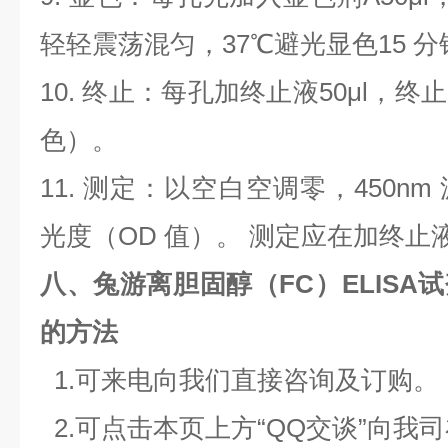
轻轻震荡混匀，
37
℃避光显色15 分
10.
终止：每孔加终止液
50μl
，终止
色）。
11.
测定：以空白空调零，
450nm
光度（
OD
值）。 测定应在加终止
八、兔游离胆固醇（FC）ELISA
的方法
1.
可来电向我们直接咨询及订购。
2.
可点击本页上方“
QQ
交谈”向我