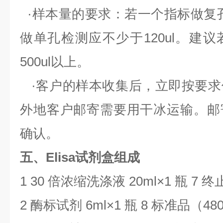
·样本量的要求：若一个指标做复
做单孔检测应不少于
120ul
。建议
500ul
以上。
·客户的样本收集后，立即按要求
外地客户邮寄需要用干冰运输。邮
确认。
五、Elisa试剂盒组成
1 30
倍浓缩洗涤液
20ml
×
1
瓶
7
终
2
酶标试剂
6ml
×
1
瓶
8
标准品（
480