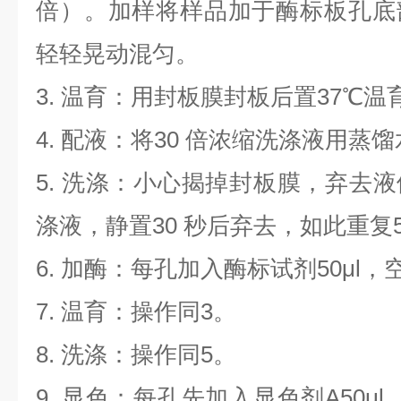
倍）。加样将样品加于酶标板孔底
轻轻晃动混匀。
3.
温育：用封板膜封板后置
37
℃温
4.
配液：将
30
倍浓缩洗涤液用蒸馏
5.
洗涤：小心揭掉封板膜，弃去液
涤液，静置
30
秒后弃去，如此重复
6.
加酶：每孔加入酶标试剂
50μl
，
7.
温育：操作同
3
。
8.
洗涤：操作同
5
。
9.
显色：每孔先加入显色剂
A50μl