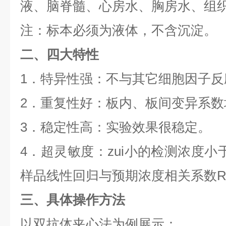
液、脑脊髓、心房水、胸房水、组
注：标本必须为液体，不含沉淀。
二、四大特性
1
．特异性强：不与其它细胞因子反
2
．重复性好：板内、板间变异系数
3
．稳定性高：实验效果很稳定。
4
．超灵敏度：zui小的检测浓度小
样品线性回归与预期浓度相关系数
三、具体操作方法
以双抗体夹心法为例展示：