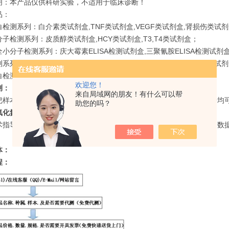
明：本产品仅供科研实验，不适用于临床诊断！
品：
检测系列：白介素类试剂盒,TNF类试剂盒,VEGF类试剂盒,肾损伤类试
子检测系列：皮质醇类试剂盒,HCY类试剂盒,T3,T4类试剂盒；
小分子检测系列：庆大霉素ELISA检测试剂盒,三聚氰胺ELISA检测试剂盒,
系列：链球菌溶血素o抗体ELISA检测试剂盒,AQP-Ab类试剂盒,HINI试
检测：近十个种属的白蛋白,球蛋白ELISA检测试剂盒。
欢迎您！
测：
来自局域网的朋友！有什么可以帮
把样本寄过来，我们为您节省时间，帮您出结果，原始数据，分析数据均可
助您的吗？
化氮（NO）ELISA试剂盒价格技术指导：
术指导包括售前的标本收集，使用过程中不明白的地方，实验结束后的数据分
体：
程：