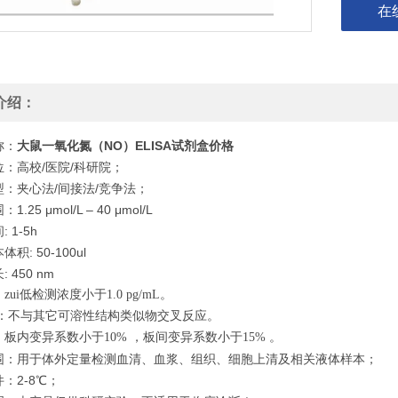
在
介绍：
称：
大鼠一氧化氮（NO）ELISA试剂盒价格
：高校/医院/科研院；
型：夹心法/间接法/竞争法；
.25 μmol/L – 40 μmol/L
 1-5h
积: 50-100ul
 450 nm
zui低检测浓度小于1.0 pg/mL。
：不与其它可溶性结构类似物交叉反应。
板内变异系数小于10% ，板间变异系数小于15% 。
围：用于体外定量检测血清、血浆、组织、细胞上清及相关液体样本；
：2-8℃；