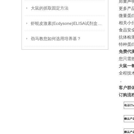
郑重声
大鼠的抓取固定方法
更多产
微量蛋白
相关小分
虾蜕皮激素(Ecdysone)ELISA试剂盒产品说明
食品安全
抗体检测
劲马教您如何选用培养基？
特种蛋白
免费代
您只需
大鼠一氧
全程技
。
客户群
订购流