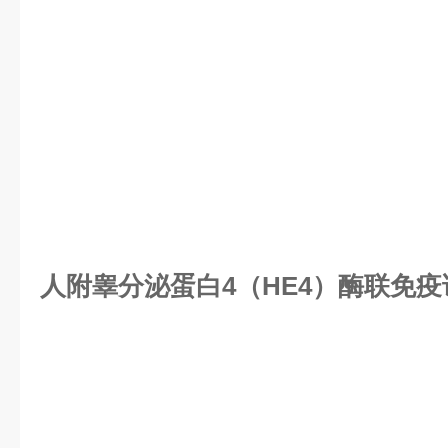
人附睾分泌蛋白4（HE4）酶联免疫试