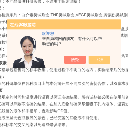
明：本产品仅供科研实验，不适用于临床诊断！
品：
检测系列：白介素类试剂盒,TNF类试剂盒,VEGF类试剂盒,肾损伤类试
子检测系列：皮质醇类试剂盒,HCY类试剂盒,T3,T4类试剂盒；
小分子检测系列：三聚氰胺ELISA检测试剂盒,四环素ELISA检测试剂盒,黄
欢迎您！
系列：链球菌溶血素o抗体ELISA检测试剂盒,AQP-Ab类试剂盒,HINI试
来自局域网的朋友！有什么可以帮
检测：近十个种属的白蛋白,球蛋白ELISA检测试剂盒。
助您的吗？
测：
把样本寄过来，我们为您节省时间，帮您出结果，原始数据，分析数据均可
素（secretin）酶联免疫试剂盒
技术指导：
术指导包括售前的标本收集，使用过程中不明白的地方，实验结束后的数据分
程：
多的科研单位在各种项目上与本公司开展不同层次的密切合作，以双赢求
项
照规定的时间和温度进行温育以保证准确结果。所有试剂都必须在使用前达到
正确可以导致不准确的结果。在加入底物前确保尽量吸干孔内液体。温育
底残留的液体和手指印，否则影响OD值。
色液应呈无色或很浅的颜色，已经变蓝的底物液不能使用。
剂和标本的交叉污染以免造成错误结果。