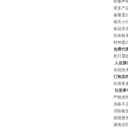
郑重声
更多产
微量蛋白
相关小分
食品安全
抗体检测
特种蛋白
免费代
您只需
人促胰液
全程技
订购流
欢迎更
注意事
严格按
洗板不
消除板
底物显
避免试