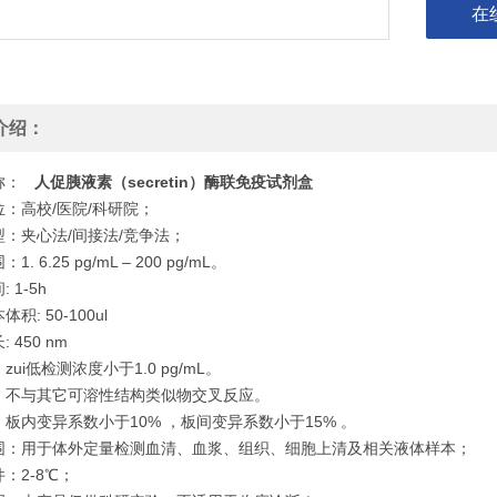
在
介绍：
称：
人促胰液素（secretin）酶联免疫试剂盒
：高校/医院/科研院；
型：夹心法/间接法/竞争法；
. 6.25 pg/mL – 200 pg/mL。
 1-5h
积: 50-100ul
 450 nm
zui低检测浓度小于1.0 pg/mL。
：不与其它可溶性结构类似物交叉反应。
板内变异系数小于10% ，板间变异系数小于15% 。
围：用于体外定量检测血清、血浆、组织、细胞上清及相关液体样本；
：2-8℃；