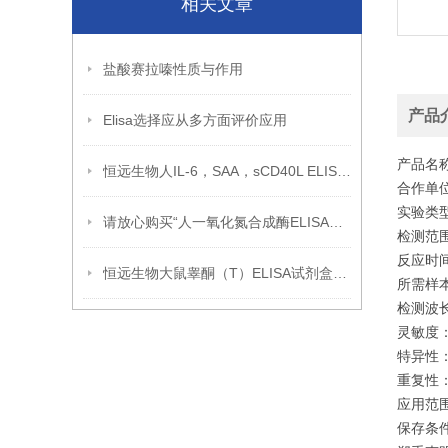
相关文章
盐酸赛拉嗪性质与作用
产品
Elisa选择应从多方面评价应用
产品名
恒远生物人IL-6，SAA，sCD40L ELISA试剂盒引用文献
合作单位
实验类
请放心购买“人一氧化氮合成酶ELISA试剂盒”
检测范围：1
反应时间:
恒远生物大鼠睾酮（T）ELISA试剂盒引用文献
所需样本体
检测波长:
灵敏度：
特异性
重复性：
应用范
保存条件