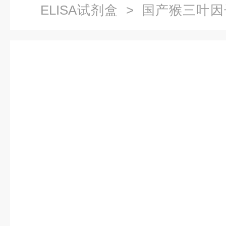
ELISA试剂盒
> 国产猴三叶因子3
盒范围