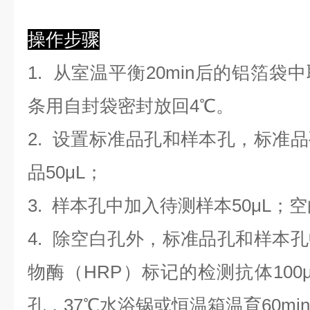
操作步骤
1. 从室温平衡20min后的铝箔
条用自封袋密封放回4℃。
2. 设置标准品孔和样本孔，标准
品50μL；
3. 样本孔
中
加
入
待测样本
5
0μL；
4.
除空白孔外，标准品孔和样本孔
物酶（HRP）标记的检测抗体100
孔，37℃水浴锅或恒温箱温育60mi