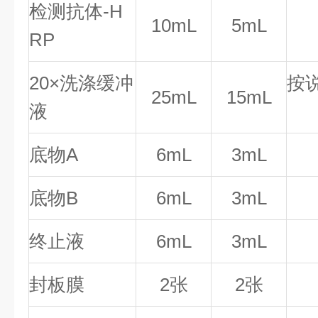
检测抗体-H
10mL
5mL
RP
20×洗涤缓冲
按
25mL
15mL
液
底物A
6mL
3mL
底物B
6mL
3mL
终止液
6mL
3mL
封板膜
2张
2张