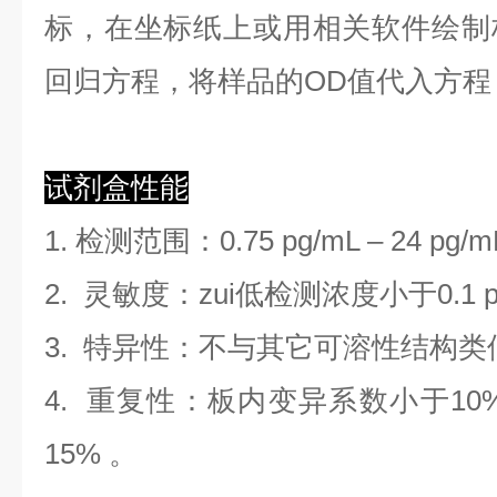
标，在坐标纸上
或用相关软件绘制
回归方程
，
将样品的OD值代入方程
试剂盒性能
1. 检测范围
：
0.75 pg/mL
–
24 pg/m
2. 灵敏度：zui低检测浓度小于
0.1
3. 特异性：不与其它可溶性结构
4. 重复性：板内变异系数小于
10
1
5
%
。