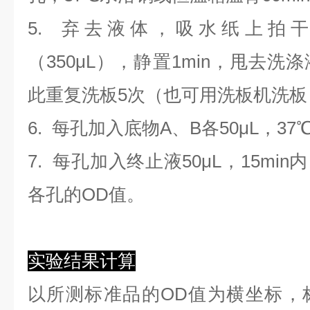
5. 弃去液体，吸水纸上拍
（350
μL
）
，静置1min，甩去洗
此重复洗板5次（也可用洗板机洗板
6. 每孔加入底物A、B各50μL，37
7. 每孔加入终止液50μL，15min
各孔的OD值。
实验结果计算
以
所测标准品的OD值
为横坐标，