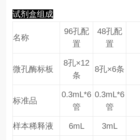
试剂盒组成
96孔配
48孔配
名称
置
置
8
孔×
12
微孔酶标板
8
孔×
6
条
条
0.
3
mL*6
0.
3
mL*6
标准品
管
管
样本稀释液
6mL
3mL