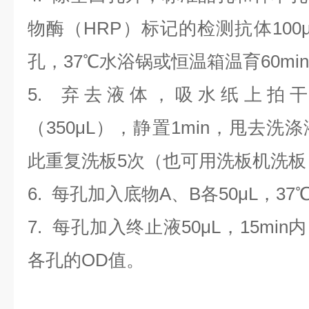
物酶（HRP）标记的检测抗体100
孔，37℃水浴锅或恒温箱温育60mi
5. 弃去液体，吸水纸上拍
（350
μL
）
，静置1min，甩去洗
此重复洗板5次（也可用洗板机洗板
6. 每孔加入底物A、B各50μL，37
7. 每孔加入终止液50μL，15min
各孔的OD值。