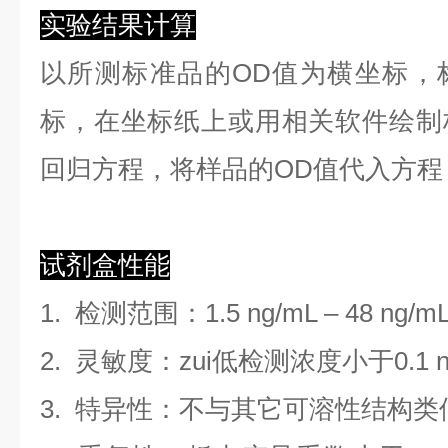
实验结果计算
以
所测标准品的OD值
为横坐标，
标，在坐标纸上
或用相关软件绘制
回归方程
，
将样品的OD值代入方程
试剂盒性能
1.
检测范围
：
1.5 ng/mL
–
48 ng/m
2. 灵敏度：zui低检测浓度小于
0.1
3. 特异性：不与其它可溶性结构