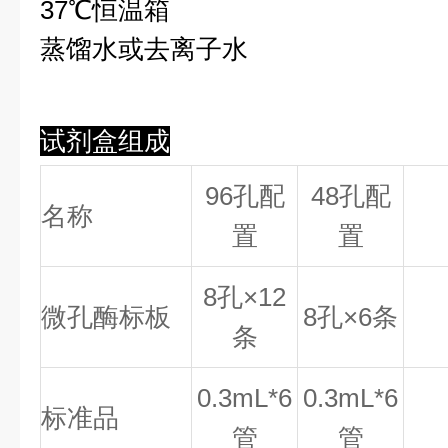
37℃恒温箱
蒸馏水或去离子水
试剂盒组成
96孔配
48孔配
名称
置
置
8
孔×
12
微孔酶标板
8
孔×
6
条
条
0.
3
mL*6
0.
3
mL*6
标准品
管
管