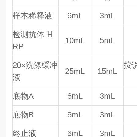
样本稀释液
6mL
3mL
检测抗体-H
10mL
5mL
RP
20×洗涤缓冲
按
25mL
15mL
液
底物A
6mL
3mL
底物B
6mL
3mL
终止液
6mL
3mL