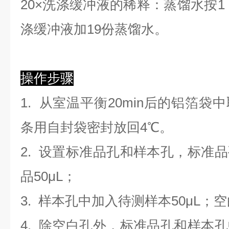
2
0×洗涤缓冲液的稀释：蒸馏水按1：
涤缓冲液加19份蒸馏水。
操作步骤
1. 从室温平衡20min后的铝箔
条用自封袋密封放回4℃。
2. 设置标准品孔和样本孔，标准
品50μL；
3. 样本孔
中
加
入
待测样本
5
0μL；
4.
除空白孔外，标准品孔和样本孔