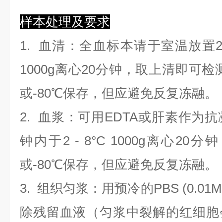
样本处理及要求
1.
血清
：全血标本请于室温放置2
1000g离心20分钟，取上清即可检
或-80℃保存，但应避免反复冻融。
2.
血浆
：可用EDTA或肝素作为抗
钟内于2 - 8°C 1000g离心
20
分钟
或-80℃保存，但应避免反复冻融。
3.
组织匀浆
：用预冷的PBS (0.01M
除残留血液（匀浆中裂解的红细胞