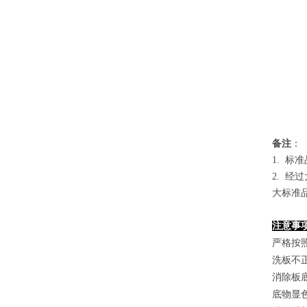
备
注
：
1.
标准
2. 
大标准
注意事
严格按
洗板不
消除板
底物显