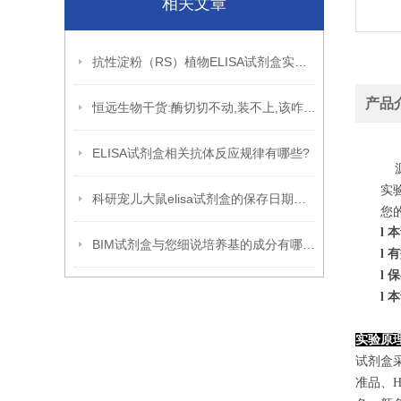
相关文章
抗性淀粉（RS）植物ELISA试剂盒实验原理
产品
恒远生物干货:酶切切不动,装不上,该咋办?
ELISA试剂盒相关抗体反应规律有哪些?
源
实
科研宠儿大鼠elisa试剂盒的保存日期到底是多久呢?
您
l
本
BIM试剂盒与您细说培养基的成分有哪些?
l
有
l
保
l
本
实验原
试剂盒
准品、