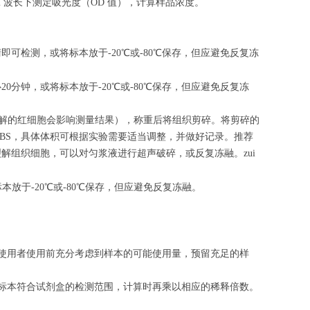
m 波长下测定吸光度（OD 值），计算样品浓度。
清即可检测，或将标本放于-20℃或-80℃保存，但应避免反复冻
心
20
分钟，或将标本放于-20℃或-80℃保存，但应避免反复冻
（匀浆中裂解的红细胞会影响测量结果），称重后将组织剪碎。将剪碎的
的PBS，具体体积可根据实验需要适当调整，并做好记录。推荐
解组织细胞，可以对匀浆液进行超声破碎，或反复冻融。zui
标本放于-20℃或-80℃保存，但应避免反复冻融。
请使用者使用前充分考虑到样本的可能使用量，预留充足的样
的标本符合试剂盒的检测范围，计算时再乘以相应的稀释倍数。