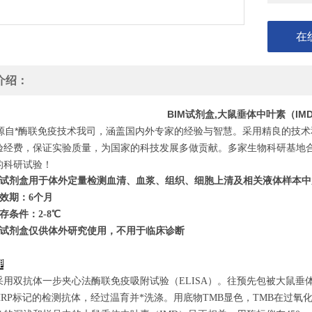
在
介绍：
BIM试剂盒,大鼠垂体中叶素（I
自*酶联免疫技术我司，涵盖国内外专家的经验与智慧。采用精良的技术
验经费，保证实验质量，为国家的科技发展多做贡献。多家生物科研基地
的科研试验！
试剂盒用于体外定量检测血清、血浆、组织、细胞上清及相关液体样本中
效期：6个月
存条件：
2
-8℃
试剂盒仅供体外研究使用，不用于临床诊断
理
采用双抗体一步夹心法酶联免疫吸附试验（ELISA）。往预先包被大鼠垂
HRP标记的检测抗体，经过温育并*洗涤。用底物TMB显色，TMB在过氧