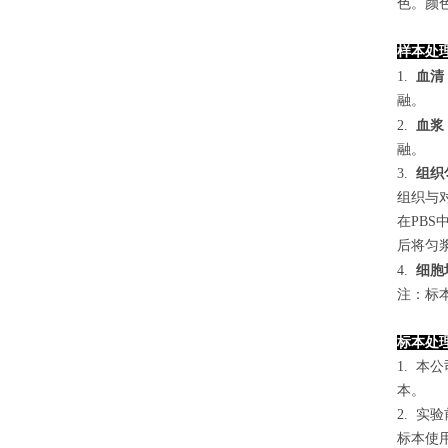
色。颜
样本处
1.
血清
融。
2.
血浆
融。
3.
组织
组织与对
在PB
后将匀浆
4
.
细胞
注：标
标本处
1. 
本。
2. 
标本使用0