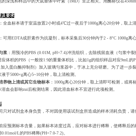
色的深浅和样品中的大鼠垂体中叶素（IMD）呈正相关。用酶标仪在450n
理及要求
：全血标本请于室温放置2小时或4℃过一夜后于1000g离心20分钟，取上
：可用EDTA或肝素作为抗凝剂，标本采集后30分钟内于2 - 8°C 1000g离
匀浆
：用预冷的PBS (0.01M, pH=7.4)冲洗组织，去除残留血液
应体积的PBS（一般按1:9的重量体积比，比如1g的组织样品对应9mL
S中加入蛋白酶抑制剂）加入玻璃匀浆器中，于冰上充分研磨。为了进一步裂
液于5000×g离心5~10分钟，取上清检测。
培养物上清或其它生物标本
：1000g离心20分钟，取上清即可检测，或将
本溶血会影响zui后检测结果，因此溶血标本不宜进行此项检测。
理
本公司只对试剂盒本身负责，不对因使用该试剂盒所造成的样本消耗负责，
实验前应预测标本含量，如果标本浓度过高，应对标本进行稀释，使稀释后
.01mol/L的PBS稀释(PH=7.0-7.2)。