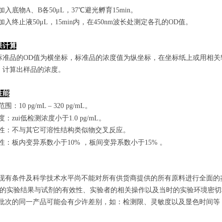
孔加入底物A、B各50μL，37℃避光孵育15min。
孔加入终止液50μL，15min内，在450nm波长处测定各孔的OD值。
果计算
标准品的OD值
为横坐标，
标准品的浓度
值为纵坐标，在坐标纸上
或用相关
，计算出样品
的
浓度
。
性能
范围
：
10 pg/mL
–
320 pg/mL
。
敏度：zui低检测浓度小于
1.0
pg/mL
。
特异性：不与其它可溶性结构类似物交叉反应。
复性：板内变异系数小于
10
%
，
板间变异系数小于1
5
%
。
由于现有条件及科学技术水平尚不能对所有供货商提供的所有原料进行全面
zui终的实验结果与试剂的有效性、实验者的相关操作以及当时的实验环境密
不同批次的同一产品可能会有少许差别，如：检测限、灵敏度以及显色时间