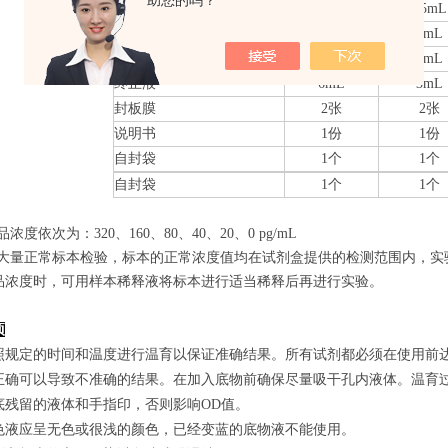
助您的吗？
20×洗涤缓冲液
25mL
15mL
底物A
6mL
3mL
底物B
6mL
3mL
终止液
6mL
3mL
封板膜
2张
2张
说明书
1份
1份
自封袋
1个
1个
自封袋
1个
1个
品浓度依次为：320
、160、80、40、20、0
pg/mL
经过大量正常标本检验，标本的正常浓度值均在试剂盒提供的检测范围内，实
品浓度时，可用样本稀释液将标本进行适当稀释后再进行实验。
项
照规定的时间和温度进行温育以保证准确结果。所有试剂都必须在使用前达到
正确可以导致不准确的结果。在加入底物前确保尽量吸干孔内液体。温育
底残留的液体和手指印，否则影响OD值。
色液应呈无色或很浅的颜色，已经变蓝的底物液不能使用。