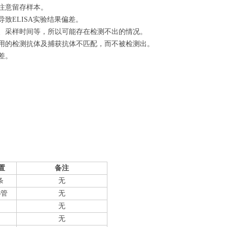
注意留存样本。
致ELISA实验结果偏差。
量、采样时间等，所以可能存在检测不出的情况。
使用的检测抗体及捕获抗体不匹配，而不被检测出。
差。
置
备注
条
无
6管
无
无
无