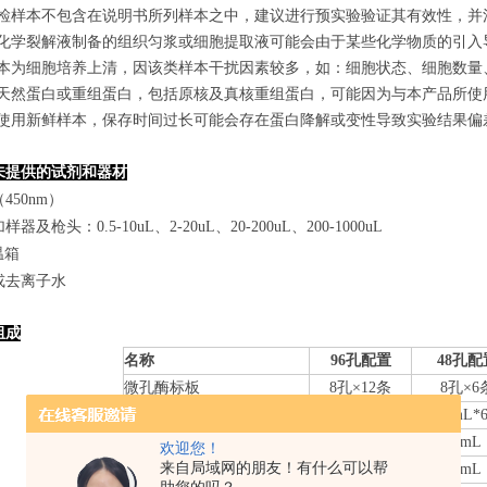
若所检样本不包含在说明书所列样本之中，建议进行预实验验证其有效性，并
使用化学裂解液制备的组织匀浆或细胞提取液可能会由于某些化学物质的引入导
若样本为细胞培养上清，因该类样本干扰因素较多，如：细胞状态、细胞数
某些天然蛋白或重组蛋白，包括原核及真核重组蛋白，可能因为与本产品所
建议使用新鲜样本，保存时间过长可能会存在蛋白降解或变性导致实验结果偏
未提供的试剂和器材
450nm）
器及枪头：0.5-10uL、2-20uL、20-200uL、200-1000uL
温箱
或去离子水
组成
名称
96孔配置
48孔配
微孔酶标板
8
孔×
12
条
8
孔×
6
标准品
0.
3
mL*6管
0.
3
mL*
样本稀释液
6mL
3mL
欢迎您！
来自局域网的朋友！有什么可以帮
检测抗体-HRP
10mL
5mL