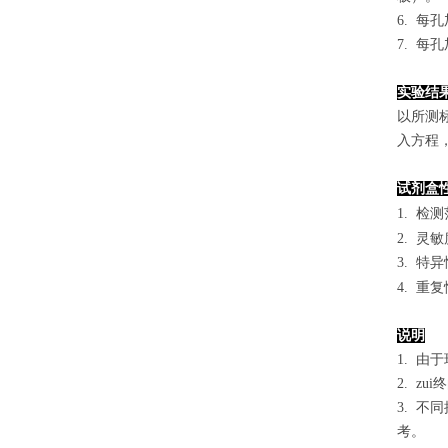
6. 每
7. 每
实验结
以
所测
入方程
试剂盒
1.
检测
2. 灵
3. 
4. 重
说明
1. 
2. 
3. 
考。