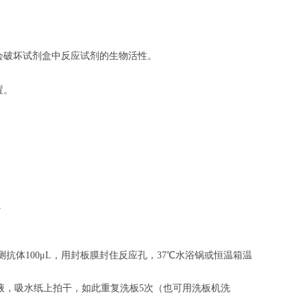
会破坏试剂盒中反应试剂的生物活性。
置。
。
。
抗体100μL，用封板膜封住反应孔，37℃水浴锅或恒温箱温
涤液，吸水纸上拍干，如此重复洗板5次（也可用洗板机洗