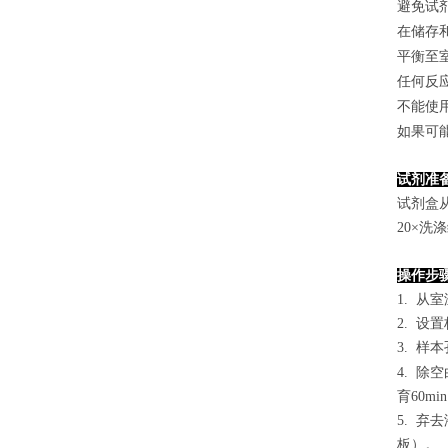
避免试
在储存
平衡至
任何反
不能使
如果可
试剂准
试剂盒
2
0×洗
操作步
1. 从
2. 设
3. 样本
4.
除空
育60mi
5. 
板）。