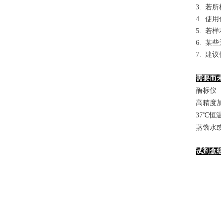
3. 
4. 
5. 
6. 
7. 
需要而
酶标仪（
高精度加样
37℃恒
蒸馏水
试剂盒