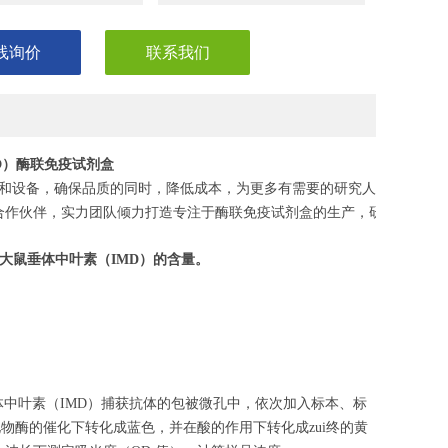
线询价
联系我们
MD）酶联免疫试剂盒
和设备，确保品质的同时，降低成本，为更多有需要的研究人员，节省
合作伙伴，实力团队倾力打造专注于酶联免疫试剂盒的生产，研发，助力
大鼠垂体中叶素
（
IMD
）的含量。
体中叶素（IMD）捕获抗体的包被微孔中，依次加入标本、标
化物酶的催化下转化成蓝色，并在酸的作用下转化成zui终的黄