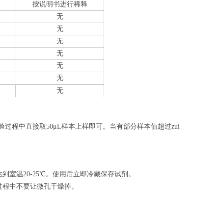
按说明书进行稀释
无
无
无
无
无
无
无
验过程中直接取50
μL
样本上样即可。当有部分样本值超过zui
室温20-25℃。使用后立即冷藏保存试剂。
过程中不要让微孔干燥掉。