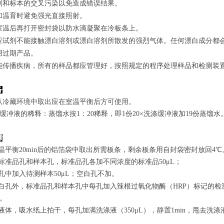
剂和标本的交叉污染以免造成错误结果。
和温育时避免强光直接照射。
室温后再打开密封袋以防水滴凝聚在冷板条上。
应试剂不能接触漂白溶剂或漂白溶剂所散发的强烈气体。任何漂白成分都
用过期产品。
能传播疾病，所有的样品都应管理好，按照规定的程序处理样品和检测装
备
从冷藏环境中取出应在室温平衡后方可使用。
涤缓冲液的稀释：蒸馏水按1：20稀释，即1份20×洗涤缓冲液加19份蒸馏水
骤
室温平衡20min后的铝箔袋中取出所需板条，剩余板条用自封袋密封放回4℃
置标准品孔和样本孔，标准品孔各加不同浓度的标准品50μL；
孔
中
加
入
待测样本
5
0μL；空白孔不加。
白孔外，标准品孔和样本孔中每孔加入辣根过氧化物酶（HRP）标记的检测
n。
弃去液体，吸水纸上拍干，每孔加满洗涤液
（350
μL
）
，静置1min，甩去洗