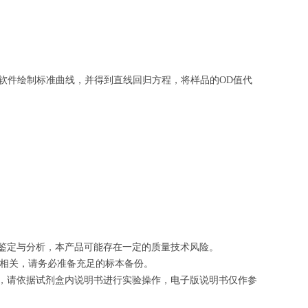
软件绘制
标准曲线
，并得到
直线回归方程
，
将样品的OD值代
的鉴定与分析，本产品可能存在一定的质量技术风险。
切相关，请务必准备充足的标本备份。
等，请依据试剂盒内说明书进行实验操作，电子版说明书仅作参