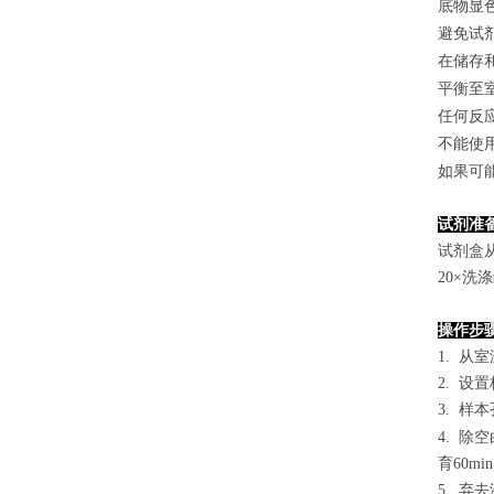
底物显
避免试
在储存
平衡至
任何反
不能使
如果可
试剂准
试剂盒
2
0×洗
操作步
1. 从
2. 设
3. 样本
4.
除空
育60mi
5. 