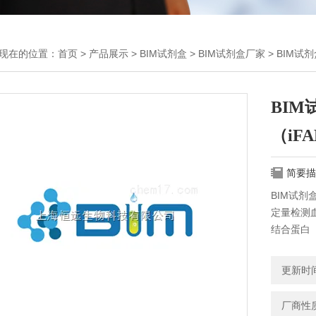
现在的位置：
首页
>
产品展示
>
BIM试剂盒
>
BIM试剂盒厂家
> BIM试
BI
（iF
简要描
BIM试剂
定量检测
结合蛋白（
更新时间：
厂商性