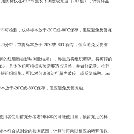
用酶标仪在450nm 波长下测定吸光度（OD 值），计算样品
清即可检测，或将标本放于-20℃或-80℃保存，但应避免反复冻
心
20
分钟，或将标本放于-20℃或-80℃保存，但应避免反复冻
（匀浆中裂解的红细胞会影响测量结果），称重后将组织剪碎。将剪碎的
的PBS，具体体积可根据实验需要适当调整，并做好记录。推荐
解组织细胞，可以对匀浆液进行超声破碎，或反复冻融。zui
标本放于-20℃或-80℃保存，但应避免反复冻融。
请使用者使用前充分考虑到样本的可能使用量，预留充足的样
的标本符合试剂盒的检测范围，计算时再乘以相应的稀释倍数。