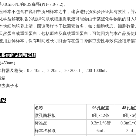
.01mol/L的PBS稀释(PH=7.0-7.2)。
若所检样本不包含在说明书所列样本之中，建议进行预实验验证其有效性，并
使用化学裂解液制备的组织匀浆或细胞提取液可能会由于某些化学物质的引入导
若样本为细胞培养上清，因该类样本干扰因素较多，如：细胞状态、细胞数
某些天然蛋白或重组蛋白，包括原核及真核重组蛋白，可能因为与本产品所
建议使用新鲜样本，保存时间过长可能会存在蛋白降解或变性导致实验结果偏
未提供的试剂和器材
450nm）
器及枪头：0.5-10uL、2-20uL、20-200uL、200-1000uL
温箱
或去离子水
组成
名称
96孔配置
48孔配
微孔酶标板
8
孔×
12
条
8
孔×
6
标准品
0.
3
mL*6管
0.
3
mL*
样本稀释液
6mL
3mL