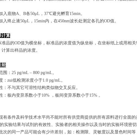
孔加入底物A、B各50μL，37℃避光孵育15min。
孔加入终止液50μL，15min内，在450nm波长处测定各孔的OD值。
果计算
标准品的OD值
为横坐标，
标准品的浓度
值为纵坐标，在坐标纸上
或用相关
，计算出样品
的
浓度
。
性能
范围
：
25 pg/mL
–
800 pg/mL
。
敏度：zui低检测浓度小于
1.0
pg/mL
。
特异性：不与其它可溶性结构类似物交叉反应。
复性：板内变异系数小于
10
%
，
板间变异系数小于1
5
%
。
由于现有条件及科学技术水平尚不能对所有供货商提供的所有原料进行全面
zui终的实验结果与试剂的有效性、实验者的相关操作以及当时的实验环境密
不同批次的同一产品可能会有少许差别，如：检测限、灵敏度以及显色时间