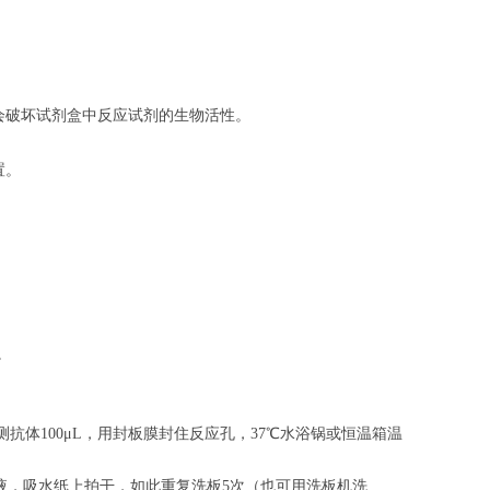
会破坏试剂盒中反应试剂的生物活性。
置。
。
。
抗体100μL，用封板膜封住反应孔，37℃水浴锅或恒温箱温
涤液，吸水纸上拍干，如此重复洗板5次（也可用洗板机洗