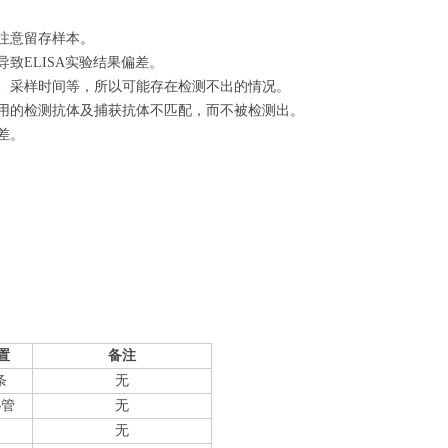
注意留存样本。
致ELISA实验结果偏差。
量、采样时间等，所以可能存在检测不出的情况。
使用的检测抗体及捕获抗体不匹配，而不被检测出。
差。
置
备注
条
无
6管
无
无