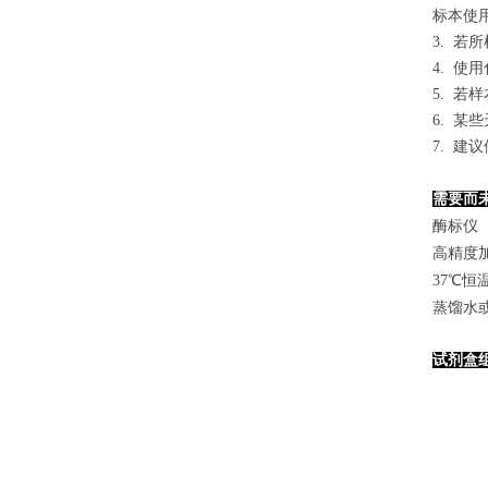
标本使用0
3. 
4. 
5. 
6. 
7. 
需要而
酶标仪（
高精度加样
37℃恒
蒸馏水
试剂盒