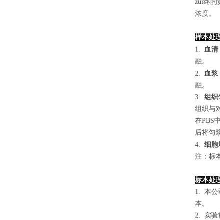
zui终
浓度。
样本处
1.
血清
融。
2.
血浆
融。
3.
组织
组织与对
在PB
后将匀浆
4
.
细胞
注：标
标本处
1. 
本。
2. 