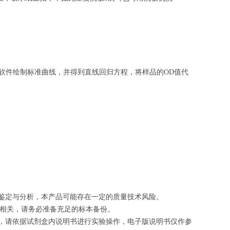
软件绘制
标准曲线
，并得到
直线回归方程
，
将样品的OD值代
的鉴定与分析，本产品可能存在一定的质量技术风险。
切相关，请务必准备充足的标本备份。
等，请依据试剂盒内说明书进行实验操作，电子版说明书仅作参