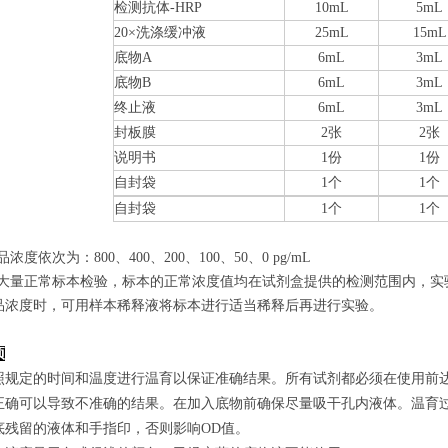
检测抗体-HRP
10mL
5mL
20×洗涤缓冲液
25mL
15mL
底物A
6mL
3mL
底物B
6mL
3mL
终止液
6mL
3mL
封板膜
2张
2张
说明书
1份
1份
自封袋
1个
1个
自封袋
1个
1个
品浓度依次为：800
、400、200、100、50、0
pg/mL
经过大量正常标本检验，标本的正常浓度值均在试剂盒提供的检测范围内，实
品浓度时，可用样本稀释液将标本进行适当稀释后再进行实验。
项
照规定的时间和温度进行温育以保证准确结果。所有试剂都必须在使用前达到
正确可以导致不准确的结果。在加入底物前确保尽量吸干孔内液体。温育
底残留的液体和手指印，否则影响OD值。