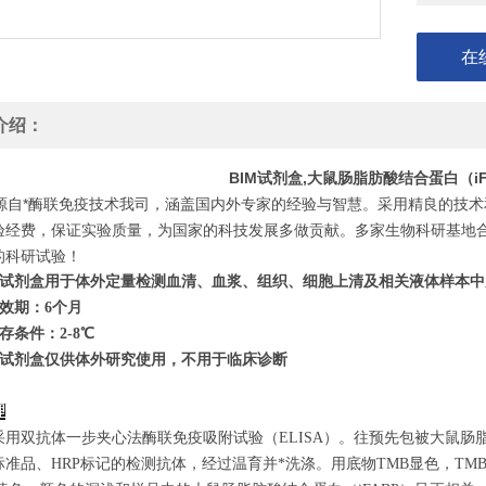
在
介绍：
BIM试剂盒,大鼠肠脂肪酸结合蛋白（i
自*酶联免疫技术我司，涵盖国内外专家的经验与智慧。采用精良的技术
验经费，保证实验质量，为国家的科技发展多做贡献。多家生物科研基地
的科研试验！
试剂盒用于体外定量检测血清、血浆、组织、细胞上清及相关液体样本中
效期：6个月
存条件：
2
-8℃
试剂盒仅供体外研究使用，不用于临床诊断
理
采用双抗体一步夹心法酶联免疫吸附试验（ELISA）。往预先包被大鼠肠脂
标准品、HRP标记的检测抗体，经过温育并*洗涤。用底物TMB显色，T