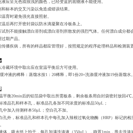
色液应呈无色或很浅的颜色，已经变蓝的底物液不能使用。
剂和标本的交叉污染以免造成错误结果。
和温育时避免强光直接照射。
室温后再打开密封袋以防水滴凝聚在冷板条上。
应试剂不能接触漂白溶剂或漂白溶剂所散发的强烈气体。任何漂白成分都
用过期产品。
能传播疾病，所有的样品都应管理好，按照规定的程序处理样品和检测装
备
从冷藏环境中取出应在室温平衡后方可使用。
涤缓冲液的稀释：蒸馏水按1：20稀释，即1份20×洗涤缓冲液加19份蒸馏水
骤
室温平衡20min后的铝箔袋中取出所需板条，剩余板条用自封袋密封放回4℃
置标准品孔和样本孔，标准品孔各加不同浓度的标准品50μL；
孔
中
加
入
待测样本
5
0μL；空白孔不加。
白孔外，标准品孔和样本孔中每孔加入辣根过氧化物酶（HRP）标记的检测
n。
弃去液体，吸水纸上拍干，每孔加满洗涤液
（350
μL
）
，静置1min，甩去洗