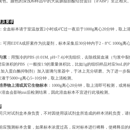
的黄色。颜色的深浅和样品中的大鼠肠脂肪酸结合蛋白（iFABP）呈正相关。
理及要求
：全血标本请于室温放置2小时或4℃过一夜后于1000g离心20分钟，取上
：可用EDTA或肝素作为抗凝剂，标本采集后30分钟内于2 - 8°C 1000g离
匀浆
：用预冷的PBS (0.01M, pH=7.4)冲洗组织，去除残留血液
应体积的PBS（一般按1:9的重量体积比，比如1g的组织样品对应9mL
S中加入蛋白酶抑制剂）加入玻璃匀浆器中，于冰上充分研磨。为了进一步裂
液于5000×g离心5~10分钟，取上清检测。
培养物上清或其它生物标本
：1000g离心20分钟，取上清即可检测，或将
本溶血会影响zui后检测结果，因此溶血标本不宜进行此项检测。
理
本公司只对试剂盒本身负责，不对因使用该试剂盒所造成的样本消耗负责，
实验前应预测标本含量，如果标本浓度过高，应对标本进行稀释，使稀释后