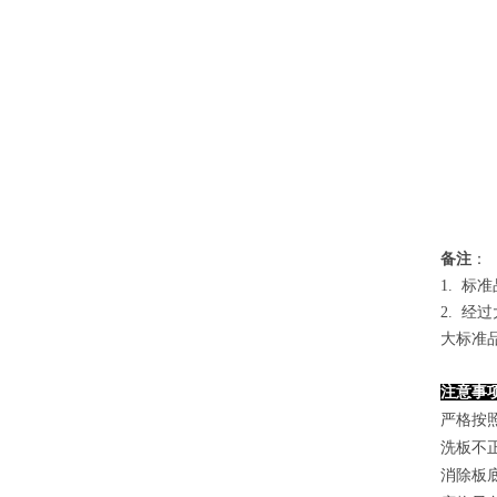
备
注
：
1.
标准
2. 
大标准
注意事
严格按
洗板不
消除板