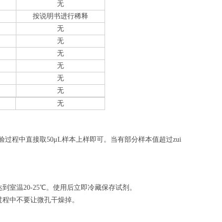
无
按说明书进行稀释
无
无
无
无
无
无
无
验过程中直接取50
μL
样本上样即可。当有部分样本值超过zui
室温20-25℃。使用后立即冷藏保存试剂。
过程中不要让微孔干燥掉。