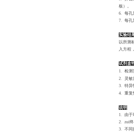
板）。
6. 每
7. 每
实验结
以
所测
入方程
试剂盒
1.
检测
2. 灵
3. 
4. 重
说明
1. 
2. 
3. 