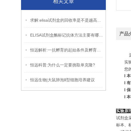
相关文章
求解:elisa试剂盒的回收率是不是越高越好?
产品
ELISA试剂盒酶标记抗体方法主要有哪些?
恒远解析:一抗孵育的起始条件及孵育的优化
源
实
恒远科普:为什么一定要挑取单克隆?
您
l
本
恒远生物|大鼠肺泡Ⅱ型细胞培养建议
l
有
l
保
l
本
实验原
试剂盒
标本、