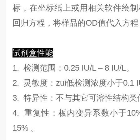
标，在坐标纸上
或用相关软件绘制
回归方程
，
将样品的OD值代入方程
试剂盒性能
1.
检测范围
：
0.25 IU/L
–
8 IU/L
。
2. 灵敏度：zui低检测浓度小于
0.1
I
3. 特异性：不与其它可溶性结构
4. 重复性：板内变异系数小于
10
1
5
%
。