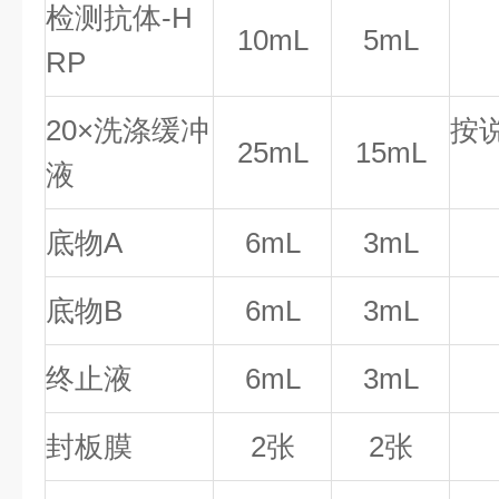
检测抗体-H
10mL
5mL
RP
20×洗涤缓冲
按
25mL
15mL
液
底物A
6mL
3mL
底物B
6mL
3mL
终止液
6mL
3mL
封板膜
2张
2张