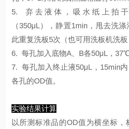
5. 弃去液体，吸水纸上拍
（350
μL
）
，静置1min，甩去洗
此重复洗板5次（也可用洗板机洗板
6. 每孔加入底物A、B各50μL，37
7. 每孔加入终止液50μL，15min
各孔的OD值。
实验结果计算
以
所测标准品的OD值
为横坐标，