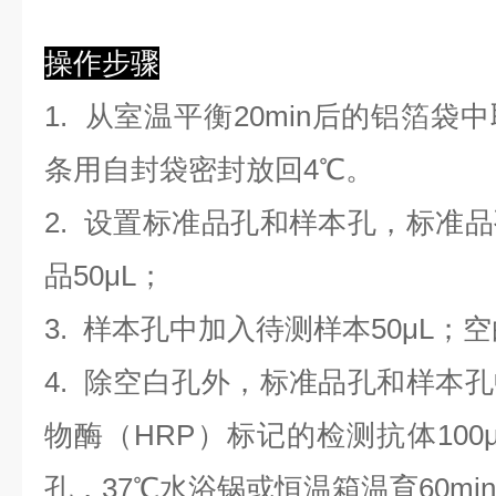
操作步骤
1. 从室温平衡20min后的铝箔
条用自封袋密封放回4℃。
2. 设置标准品孔和样本孔，标准
品50μL；
3. 样本孔
中
加
入
待测样本
5
0μL；
4.
除空白孔外，标准品孔和样本孔
物酶（HRP）标记的检测抗体100
孔，37℃水浴锅或恒温箱温育60mi