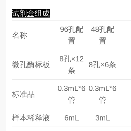
试剂盒组成
96孔配
48孔配
名称
置
置
8
孔×
12
微孔酶标板
8
孔×
6
条
条
0.
3
mL*6
0.
3
mL*6
标准品
管
管
样本稀释液
6mL
3mL