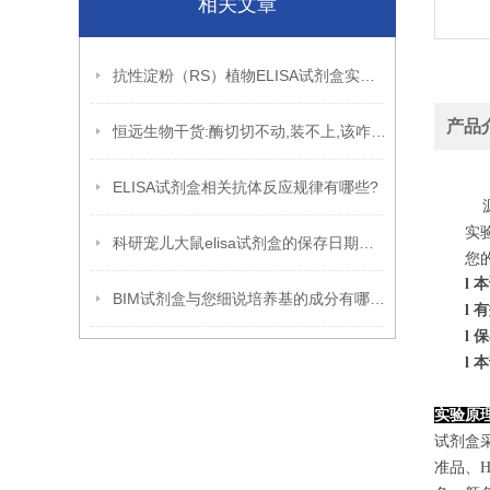
相关文章
抗性淀粉（RS）植物ELISA试剂盒实验原理
产品
恒远生物干货:酶切切不动,装不上,该咋办?
ELISA试剂盒相关抗体反应规律有哪些?
源
实
科研宠儿大鼠elisa试剂盒的保存日期到底是多久呢?
您
l
本
BIM试剂盒与您细说培养基的成分有哪些?
l
有
l
保
l
本
实验原
试剂盒
准品、