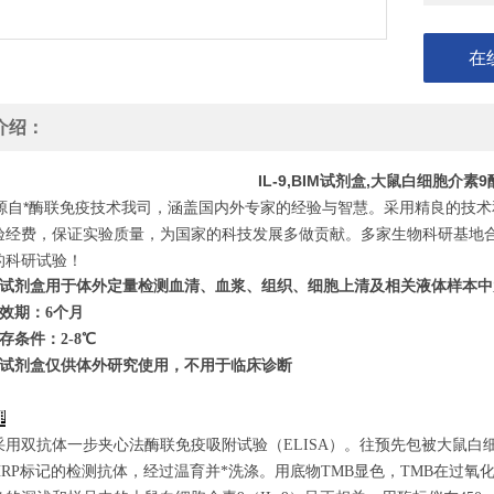
在
介绍：
IL-9,BIM试剂盒,大鼠白细胞介
自*酶联免疫技术我司，涵盖国内外专家的经验与智慧。采用精良的技术
验经费，保证实验质量，为国家的科技发展多做贡献。多家生物科研基地
的科研试验！
试剂盒用于体外定量检测血清、血浆、组织、细胞上清及相关液体样本中
效期：6个月
存条件：
2
-8℃
试剂盒仅供体外研究使用，不用于临床诊断
理
采用双抗体一步夹心法酶联免疫吸附试验（ELISA）。往预先包被大鼠白细
HRP标记的检测抗体，经过温育并*洗涤。用底物TMB显色，TMB在过氧