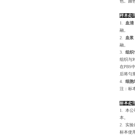
色。颜色
样本处
1.
血清
融。
2.
血浆
融。
3.
组织
组织与对
在PB
后将匀浆
4
.
细胞
注：标
标本处
1. 
本。
2. 
标本使用0