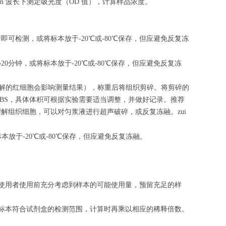
nm 波长下测定吸光度（OD 值），计算样品浓度。
清即可检测，或将标本放于-20℃或-80℃保存，但应避免反复冻
心
20
分钟，或将标本放于-20℃或-80℃保存，但应避免反复冻
（匀浆中裂解的红细胞会影响测量结果），称重后将组织剪碎。将剪碎的
的PBS，具体体积可根据实验需要适当调整，并做好记录。推荐
解组织细胞，可以对匀浆液进行超声破碎，或反复冻融。zui
标本放于-20℃或-80℃保存，但应避免反复冻融。
请使用者使用前充分考虑到样本的可能使用量，预留充足的样
的标本符合试剂盒的检测范围，计算时再乘以相应的稀释倍数。