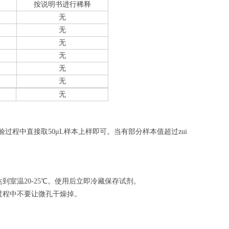
按说明书进行稀释
无
无
无
无
无
无
无
验过程中直接取50
μL
样本上样即可。当有部分样本值超过zui
室温20-25℃。使用后立即冷藏保存试剂。
过程中不要让微孔干燥掉。