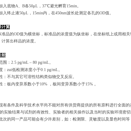
孔加入底物A、B各50μL，37℃避光孵育15min。
孔加入终止液50μL，15min内，在450nm波长处测定各孔的OD值。
果计算
标准品的OD值
为横坐标，
标准品的浓度
值为纵坐标，在坐标纸上
或用相关
，计算出样品
的
浓度
。
性能
范围
：
2.5 pg/mL
–
80 pg/mL
。
敏度：zui低检测浓度小于
0.1
pg/mL
。
特异性：不与其它可溶性结构类似物交叉反应。
复性：板内变异系数小于
10
%
，
板间变异系数小于1
5
%
。
由于现有条件及科学技术水平尚不能对所有供货商提供的所有原料进行全面
zui终的实验结果与试剂的有效性、实验者的相关操作以及当时的实验环境密
不同批次的同一产品可能会有少许差别，如：检测限、灵敏度以及显色时间