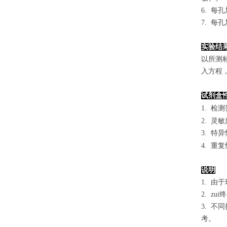
6. 每
7. 每
实验结
以
所测
入方程
试剂盒
1.
检测
2. 灵
3. 
4. 重
说明
1. 
2. 
3. 
考。