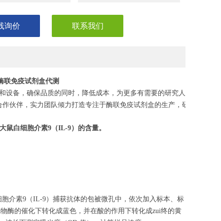
线询价
联系我们
素9酶联免疫试剂盒代测
和设备，确保品质的同时，降低成本，为更多有需要的研究人员，节省
合作伙伴，实力团队倾力打造专注于酶联免疫试剂盒的生产，研发，助力
大鼠白细胞介素9
（
IL-9
）的含量。
胞介素9（IL-9）捕获抗体的包被微孔中，依次加入标本、标
化物酶的催化下转化成蓝色，并在酸的作用下转化成zui终的黄