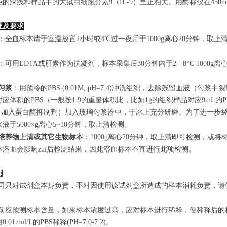
的深浅和样品中的大鼠白细胞介素9（IL-9）呈正相关。用酶标仪在450
理及要求
：全血标本请于室温放置2小时或4℃过一夜后于1000g离心20分钟，取上
：可用EDTA或肝素作为抗凝剂，标本采集后30分钟内于2 - 8°C 1000g离
匀浆
：用预冷的PBS (0.01M, pH=7.4)冲洗组织，去除残留血液
应体积的PBS（一般按1:9的重量体积比，比如1g的组织样品对应9mL
S中加入蛋白酶抑制剂）加入玻璃匀浆器中，于冰上充分研磨。为了进一步裂
液于5000×g离心5~10分钟，取上清检测。
培养物上清或其它生物标本
：1000g离心20分钟，取上清即可检测，或将
本溶血会影响zui后检测结果，因此溶血标本不宜进行此项检测。
理
本公司只对试剂盒本身负责，不对因使用该试剂盒所造成的样本消耗负责，
实验前应预测标本含量，如果标本浓度过高，应对标本进行稀释，使稀释后
.01mol/L的PBS稀释(PH=7.0-7.2)。