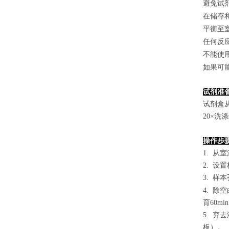
避免试
在储存
平衡至
任何反
不能使
如果可
试剂准
试剂盒
2
0×洗
操作步
1. 从
2. 设
3. 样本
4.
除空
育60mi
5. 
板）。