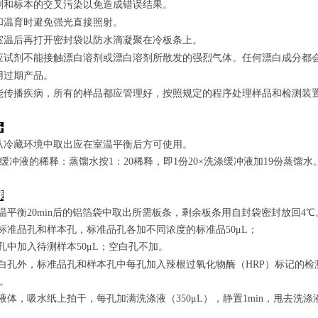
剂和标本的交叉污染以免造成错误结果。
和温育时避免强光直接照射。
室温后再打开密封袋以防水滴凝聚在冷板条上。
应试剂不能接触漂白溶剂或漂白溶剂所散发的强烈气体。任何漂白成分都
用过期产品。
能传播疾病，所有的样品都应管理好，按照规定的程序处理样品和检测装
备
从冷藏环境中取出应在室温平衡后方可使用。
涤缓冲液的稀释：蒸馏水按1：20稀释，即1份20×洗涤缓冲液加19份蒸馏水
骤
室温平衡20min后的铝箔袋中取出所需板条，剩余板条用自封袋密封放回4℃
置标准品孔和样本孔，标准品孔各加不同浓度的标准品50μL；
孔
中
加
入
待测样本
5
0μL；空白孔不加。
白孔外，标准品孔和样本孔中每孔加入辣根过氧化物酶（HRP）标记的检测
n。
弃去液体，吸水纸上拍干，每孔加满洗涤液
（350
μL
）
，静置1min，甩去洗