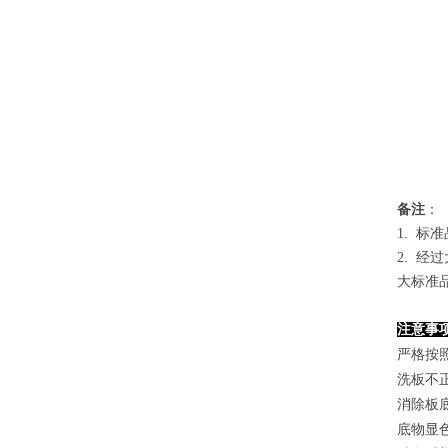
备
注
：
1.
标准
2. 
大标准
注意事
严格按
洗板不
消除板
底物显