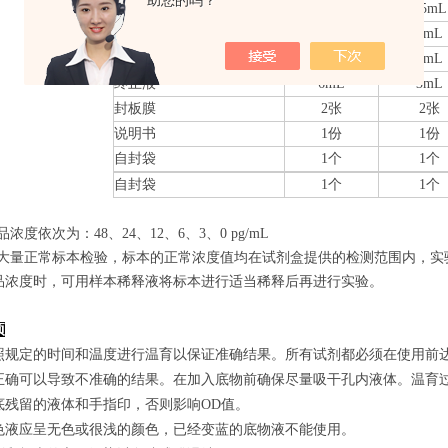
助您的吗？
20×洗涤缓冲液
25mL
15mL
底物A
6mL
3mL
底物B
6mL
3mL
终止液
6mL
3mL
封板膜
2张
2张
说明书
1份
1份
自封袋
1个
1个
自封袋
1个
1个
品浓度依次为：48
、24、12、6、3、0
pg/mL
经过大量正常标本检验，标本的正常浓度值均在试剂盒提供的检测范围内，实
品浓度时，可用样本稀释液将标本进行适当稀释后再进行实验。
项
照规定的时间和温度进行温育以保证准确结果。所有试剂都必须在使用前达到
正确可以导致不准确的结果。在加入底物前确保尽量吸干孔内液体。温育
底残留的液体和手指印，否则影响OD值。
色液应呈无色或很浅的颜色，已经变蓝的底物液不能使用。