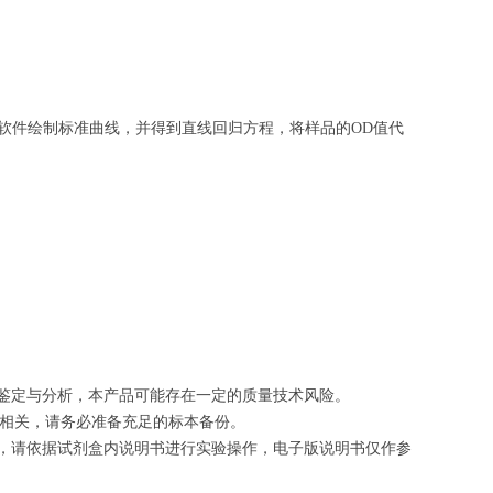
软件绘制
标准曲线
，并得到
直线回归方程
，
将样品的OD值代
的鉴定与分析，本产品可能存在一定的质量技术风险。
切相关，请务必准备充足的标本备份。
等，请依据试剂盒内说明书进行实验操作，电子版说明书仅作参