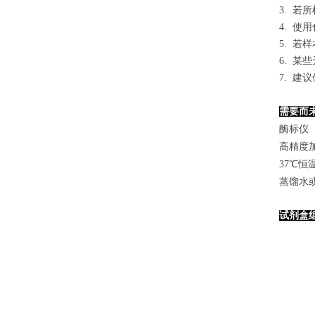
3. 
4. 
5. 
6. 
7. 
需要而
酶标仪（
高精度加样
37℃恒
蒸馏水
试剂盒