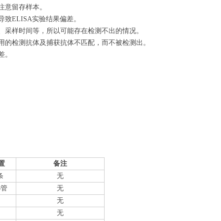
注意留存样本。
致ELISA实验结果偏差。
量、采样时间等，所以可能存在检测不出的情况。
使用的检测抗体及捕获抗体不匹配，而不被检测出。
差。
置
备注
条
无
6管
无
无
无