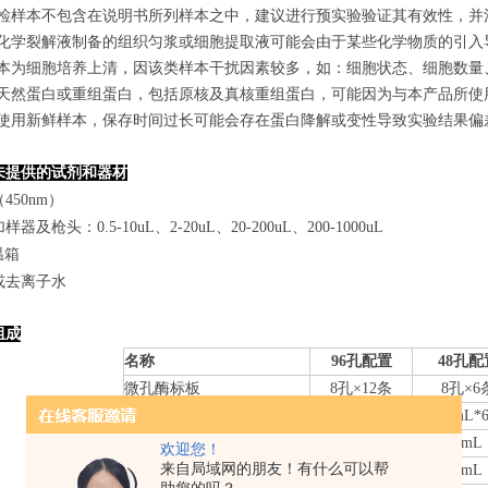
若所检样本不包含在说明书所列样本之中，建议进行预实验验证其有效性，并
使用化学裂解液制备的组织匀浆或细胞提取液可能会由于某些化学物质的引入导
若样本为细胞培养上清，因该类样本干扰因素较多，如：细胞状态、细胞数
某些天然蛋白或重组蛋白，包括原核及真核重组蛋白，可能因为与本产品所
建议使用新鲜样本，保存时间过长可能会存在蛋白降解或变性导致实验结果偏
未提供的试剂和器材
450nm）
器及枪头：0.5-10uL、2-20uL、20-200uL、200-1000uL
温箱
或去离子水
组成
名称
96孔配置
48孔配
微孔酶标板
8
孔×
12
条
8
孔×
6
标准品
0.
3
mL*6管
0.
3
mL*
样本稀释液
6mL
3mL
欢迎您！
来自局域网的朋友！有什么可以帮
检测抗体-HRP
10mL
5mL