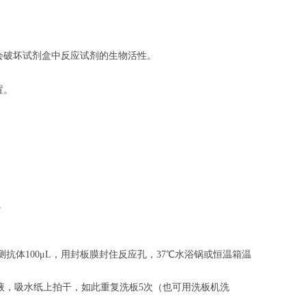
会破坏试剂盒中反应试剂的生物活性。
置。
。
。
抗体100μL，用封板膜封住反应孔，37℃水浴锅或恒温箱温
涤液，吸水纸上拍干，如此重复洗板5次（也可用洗板机洗