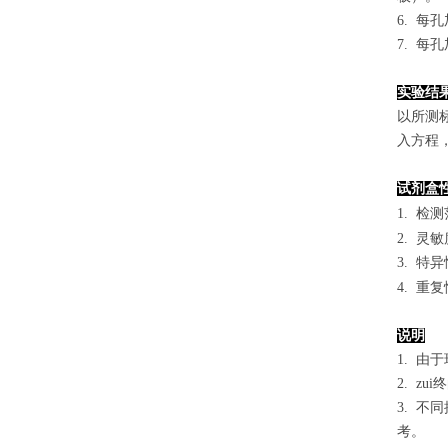
6. 每
7. 每
实验结
以
所测
入方程
试剂盒
1.
检测
2. 灵
3. 
4. 重
说明
1. 
2. 
3. 
考。