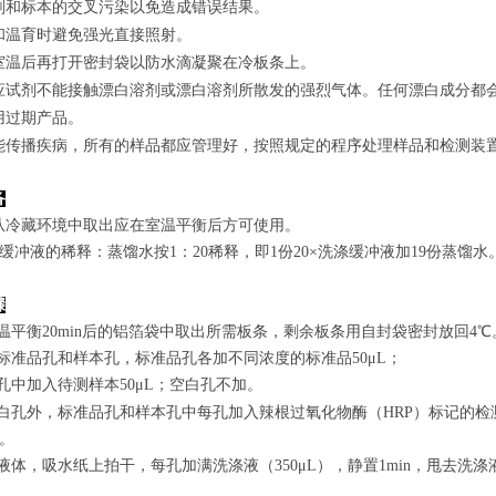
剂和标本的交叉污染以免造成错误结果。
和温育时避免强光直接照射。
室温后再打开密封袋以防水滴凝聚在冷板条上。
应试剂不能接触漂白溶剂或漂白溶剂所散发的强烈气体。任何漂白成分都
用过期产品。
能传播疾病，所有的样品都应管理好，按照规定的程序处理样品和检测装
备
从冷藏环境中取出应在室温平衡后方可使用。
涤缓冲液的稀释：蒸馏水按1：20稀释，即1份20×洗涤缓冲液加19份蒸馏水
骤
室温平衡20min后的铝箔袋中取出所需板条，剩余板条用自封袋密封放回4℃
置标准品孔和样本孔，标准品孔各加不同浓度的标准品50μL；
孔
中
加
入
待测样本
5
0μL；空白孔不加。
白孔外，标准品孔和样本孔中每孔加入辣根过氧化物酶（HRP）标记的检测
n。
弃去液体，吸水纸上拍干，每孔加满洗涤液
（350
μL
）
，静置1min，甩去洗