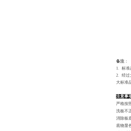
备
注
：
1.
标准
2. 
大标准
注意事
严格按
洗板不
消除板
底物显