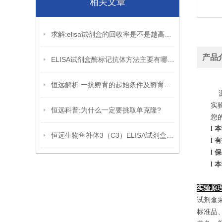
相关文章
求解:elisa试剂盒的回收率是不是越高越好?
产品
ELISA试剂盒酶标记抗体方法主要有哪些?
恒远解析:一抗孵育的起始条件及孵育的优化
源
实
恒远科普:为什么一定要挑取单克隆?
您
l
本
恒远生物鱼补体3（C3）ELISA试剂盒引用文献
l
有
l
保
l
本
实验原
试剂盒
标准品