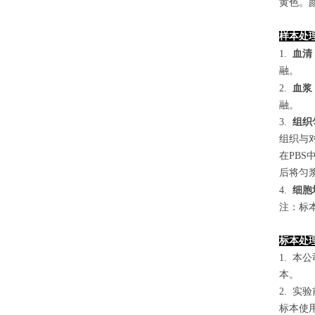
黄色。颜
样本处
1.
血清
融。
2.
血浆
融。
3.
组织
组织与对
在PB
后将匀浆
4
.
细胞
注：标
标本处
1. 
本。
2. 
标本使用0