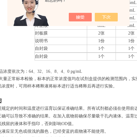
助您的吗？
20×洗涤缓冲液
25mL
15mL
底物A
6mL
3mL
底物B
6mL
3mL
终止液
6mL
3mL
封板膜
2张
2张
说明书
1份
1份
自封袋
1个
1个
自封袋
1个
1个
品浓度依次为：64
、32、16、8、4、0
pg/mL
经过大量正常标本检验，标本的正常浓度值均在试剂盒提供的检测范围内，实
品浓度时，可用样本稀释液将标本进行适当稀释后再进行实验。
项
照规定的时间和温度进行温育以保证准确结果。所有试剂都必须在使用前达到
正确可以导致不准确的结果。在加入底物前确保尽量吸干孔内液体。温育
底残留的液体和手指印，否则影响OD值。
色液应呈无色或很浅的颜色，已经变蓝的底物液不能使用。