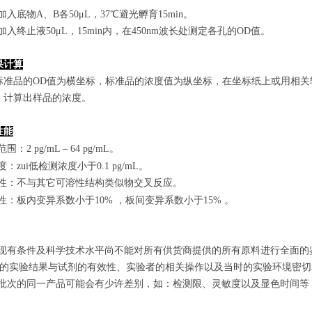
孔加入底物A、B各50μL，37℃避光孵育15min。
孔加入终止液50μL，15min内，在450nm波长处测定各孔的OD值。
果计算
标准品的OD值
为横坐标，
标准品的浓度
值为纵坐标，在坐标纸上
或用相关
，计算出样品
的
浓度
。
性能
范围
：
2 pg/mL
–
64 pg/mL
。
敏度：zui低检测浓度小于
0.1
pg/mL
。
特异性：不与其它可溶性结构类似物交叉反应。
复性：板内变异系数小于
10
%
，
板间变异系数小于1
5
%
。
由于现有条件及科学技术水平尚不能对所有供货商提供的所有原料进行全面
zui终的实验结果与试剂的有效性、实验者的相关操作以及当时的实验环境密
不同批次的同一产品可能会有少许差别，如：检测限、灵敏度以及显色时间