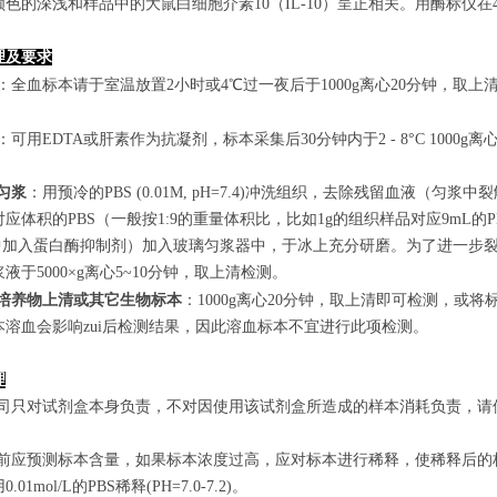
色的深浅和样品中的大鼠白细胞介素10（IL-10）呈正相关。用酶标仪在4
理及要求
：全血标本请于室温放置2小时或4℃过一夜后于1000g离心20分钟，取上
：可用EDTA或肝素作为抗凝剂，标本采集后30分钟内于2 - 8°C 1000g离
匀浆
：用预冷的PBS (0.01M, pH=7.4)冲洗组织，去除残留血液
应体积的PBS（一般按1:9的重量体积比，比如1g的组织样品对应9mL
S中加入蛋白酶抑制剂）加入玻璃匀浆器中，于冰上充分研磨。为了进一步裂
液于5000×g离心5~10分钟，取上清检测。
培养物上清或其它生物标本
：1000g离心20分钟，取上清即可检测，或将
本溶血会影响zui后检测结果，因此溶血标本不宜进行此项检测。
理
本公司只对试剂盒本身负责，不对因使用该试剂盒所造成的样本消耗负责，
实验前应预测标本含量，如果标本浓度过高，应对标本进行稀释，使稀释后
.01mol/L的PBS稀释(PH=7.0-7.2)。