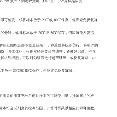
50nm 波长下测定吸光度（OD 值），计算样品浓度。
清即可检测，或将标本放于-20℃或-80℃保存，但应避免反复冻
心
20
分钟，或将标本放于-20℃或-80℃保存，但应避免反复冻
（匀浆中裂解的红细胞会影响测量结果），称重后将组织剪碎。将剪碎的
的PBS，具体体积可根据实验需要适当调整，并做好记录。推荐
解组织细胞，可以对匀浆液进行超声破碎，或反复冻融。zui
标本放于-20℃或-80℃保存，但应避免反复冻融。
请使用者使用前充分考虑到样本的可能使用量，预留充足的样
的标本符合试剂盒的检测范围，计算时再乘以相应的稀释倍数。