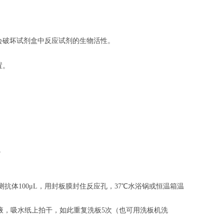
会破坏试剂盒中反应试剂的生物活性。
置。
。
。
抗体100μL，用封板膜封住反应孔，37℃水浴锅或恒温箱温
涤液，吸水纸上拍干，如此重复洗板5次（也可用洗板机洗