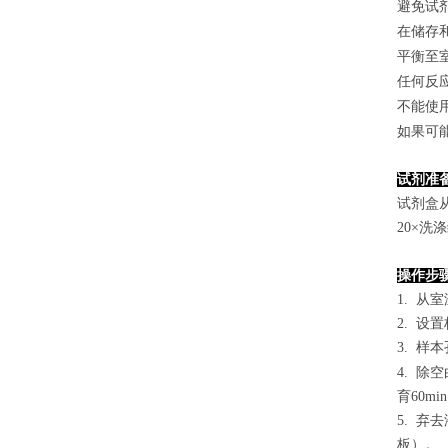
避免试
在储存
平衡至
任何反
不能使
如果可
试剂准
试剂盒
2
0×洗
操作步
1. 从
2. 设
3. 样本
4.
除空
育60mi
5. 
板）。