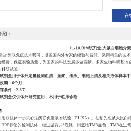
在
介绍：
IL-10,BIM试剂盒,大鼠白细胞
自*酶联免疫技术我司，涵盖国内外专家的经验与智慧。采用精良的技术
验经费，保证实验质量，为国家的科技发展多做贡献。多家生物科研基地
的科研试验！
试剂盒用于体外定量检测血清、血浆、组织、细胞上清及相关液体样本中
效期：6个月
存条件：
2
-8℃
试剂盒仅供体外研究使用，不用于临床诊断
理
采用双抗体一步夹心法酶联免疫吸附试验（ELISA）。往预先包被大鼠白细
、HRP标记的检测抗体，经过温育并*洗涤。用底物TMB显色，TMB在过