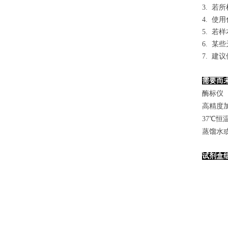
3. 
4. 
5. 
6. 
7. 
需要而
酶标仪（
高精度加样
37℃恒
蒸馏水
试剂盒