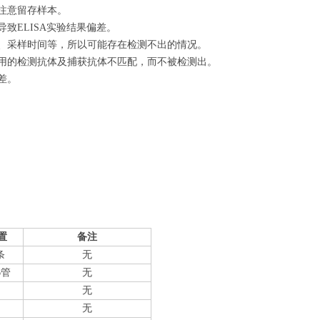
注意留存样本。
致ELISA实验结果偏差。
量、采样时间等，所以可能存在检测不出的情况。
使用的检测抗体及捕获抗体不匹配，而不被检测出。
差。
置
备注
条
无
6管
无
无
无