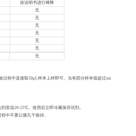
按说明书进行稀释
无
无
无
无
无
无
无
验过程中直接取50
μL
样本上样即可。当有部分样本值超过zui
室温20-25℃。使用后立即冷藏保存试剂。
过程中不要让微孔干燥掉。