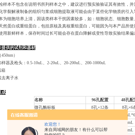
若所检样本不包含在说明书所列样本之中，建议进行预实验验证其有效性，并
使用化学裂解液制备的组织匀浆或细胞提取液可能会由于某些化学物质的引入导
若样本为细胞培养上清，因该类样本干扰因素较多，如：细胞状态、细胞数
某些天然蛋白或重组蛋白，包括原核及真核重组蛋白，可能因为与本产品所
建议使用新鲜样本，保存时间过长可能会存在蛋白降解或变性导致实验结果偏
未提供的试剂和器材
450nm）
器及枪头：0.5-10uL、2-20uL、20-200uL、200-1000uL
温箱
或去离子水
组成
名称
96孔配置
48孔配
微孔酶标板
8
孔×
12
条
8
孔×
6
标准品
0.
3
mL*6管
0.
3
mL*
样本稀释液
6mL
3mL
欢迎您！
来自局域网的朋友！有什么可以帮
检测抗体-HRP
10mL
5mL