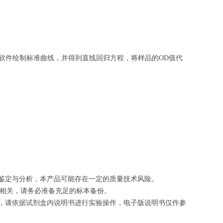
软件绘制
标准曲线
，并得到
直线回归方程
，
将样品的OD值代
的鉴定与分析，本产品可能存在一定的质量技术风险。
切相关，请务必准备充足的标本备份。
等，请依据试剂盒内说明书进行实验操作，电子版说明书仅作参