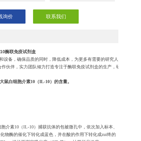
线询价
联系我们
介素10酶联免疫试剂盒
和设备，确保品质的同时，降低成本，为更多有需要的研究人员，节省
合作伙伴，实力团队倾力打造专注于酶联免疫试剂盒的生产，研发，助力
大鼠白细胞介素10
（
IL-10
）的含量。
胞介素10（IL-10）捕获抗体的包被微孔中，依次加入标本、
氧化物酶的催化下转化成蓝色，并在酸的作用下转化成zui终的