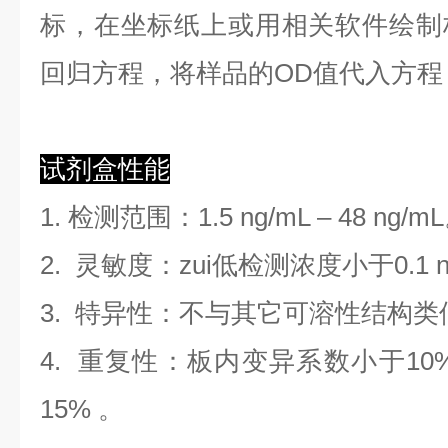
标，在坐标纸上
或用相关软件绘制
回归方程
，
将样品的OD值代入方程
试剂盒性能
1. 检测范围
：
1.5 ng/mL
–
48 ng/mL
2. 灵敏度：zui低检测浓度小于
0.1
3. 特异性：不与其它可溶性结构
4. 重复性：板内变异系数小于
10
1
5
%
。