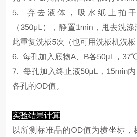
5. 弃去液体，吸水纸上拍
（350
μL
）
，静置1min，甩去洗
此重复洗板5次（也可用洗板机洗板
6. 每孔加入底物A、B各50μL，37
7. 每孔加入终止液50μL，15min
各孔的OD值。
实验结果计算
以
所测标准品的OD值
为横坐标，