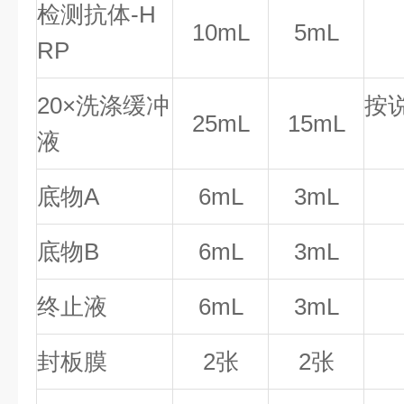
检测抗体-H
10mL
5mL
RP
20×洗涤缓冲
按
25mL
15mL
液
底物A
6mL
3mL
底物B
6mL
3mL
终止液
6mL
3mL
封板膜
2张
2张