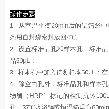
操作步骤
1. 从室温平衡20min后的铝箔
条用自封袋密封放回4℃。
2. 设置标准品孔和样本孔，标准
品50μL；
3. 样本孔
中
加
入
待测样本
5
0μL；
4.
除空白孔外，标准品孔和样本孔
物酶（HRP）标记的检测抗体100
孔，37℃水浴锅或恒温箱温育60mi