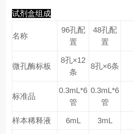
试剂盒组成
96孔配
48孔配
名称
置
置
8
孔×
12
微孔酶标板
8
孔×
6
条
条
0.
3
mL*6
0.
3
mL*6
标准品
管
管
样本稀释液
6mL
3mL