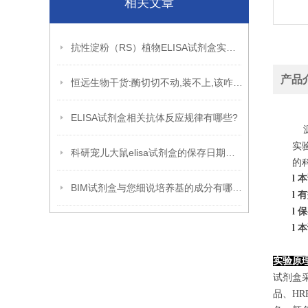
相关文章
抗性淀粉（RS）植物ELISA试剂盒实验原理
产品
恒远生物干货:酶切切不动,装不上,该咋办?
ELISA试剂盒相关抗体反应规律有哪些?
源
实
科研宠儿大鼠elisa试剂盒的保存日期到底是多久呢?
的
l
本
BIM试剂盒与您细说培养基的成分有哪些?
l
有
l
保
l
本
实验原
试剂盒
品、H