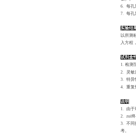
6. 每
7. 每
实验结
以
所测
入方程
试剂盒
1. 检测
2. 灵
3. 
4. 重
说明
1. 
2. 
3. 
考。