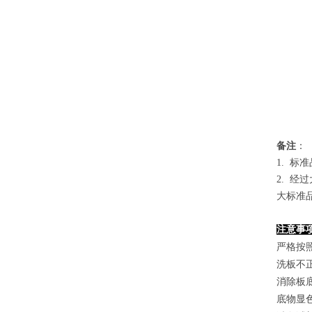
备
注
：
1.
标准
2. 
大标准
注意事
严格按
洗板不
消除板
底物显