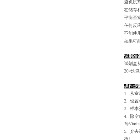
避免试
在储存
平衡至
任何反
不能使
如果可
试剂准
试剂盒
2
0×洗
操作步
1. 从
2. 设
3. 样本
4.
除空
育60mi
5. 
板）。