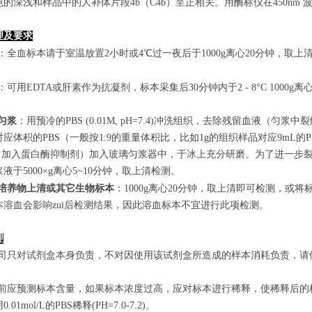
的深浅和样品中的人补体片段4b（C4b）呈正相关。用酶标仪在450nm
理及要求
：全血标本请于室温放置2小时或4℃过一夜后于1000g离心20分钟，取上
：可用EDTA或肝素作为抗凝剂，标本采集后30分钟内于2 - 8°C 1000g离
匀浆
：用预冷的PBS (0.01M, pH=7.4)冲洗组织，去除残留血液
应体积的PBS（一般按1:9的重量体积比，比如1g的组织样品对应9mL
S中加入蛋白酶抑制剂）加入玻璃匀浆器中，于冰上充分研磨。为了进一步裂
液于5000×g离心5~10分钟，取上清检测。
培养物上清或其它生物标本
：1000g离心20分钟，取上清即可检测，或将
本溶血会影响zui后检测结果，因此溶血标本不宜进行此项检测。
理
本公司只对试剂盒本身负责，不对因使用该试剂盒所造成的样本消耗负责，
实验前应预测标本含量，如果标本浓度过高，应对标本进行稀释，使稀释后
.01mol/L的PBS稀释(PH=7.0-7.2)。