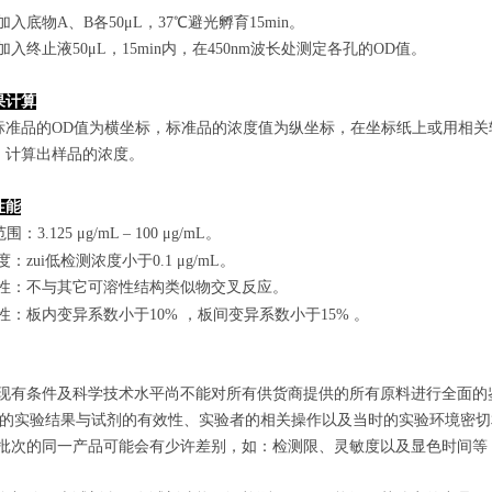
孔加入底物A、B各50μL，37℃避光孵育15min。
孔加入终止液50μL，15min内，在450nm波长处测定各孔的OD值。
果计算
标准品的OD值
为横坐标，
标准品的浓度
值为纵坐标，在坐标纸上
或用相关
，计算出样品
的
浓度
。
性能
范围
：
3.125 μg/mL
–
100 μg/mL
。
敏度：zui低检测浓度小于
0.1
μg/mL
。
特异性：不与其它可溶性结构类似物交叉反应。
复性：板内变异系数小于
10
%
，
板间变异系数小于1
5
%
。
由于现有条件及科学技术水平尚不能对所有供货商提供的所有原料进行全面
zui终的实验结果与试剂的有效性、实验者的相关操作以及当时的实验环境密
不同批次的同一产品可能会有少许差别，如：检测限、灵敏度以及显色时间