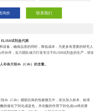
线询价
联系我们
）ELISA试剂盒代测
和设备，确保品质的同时，降低成本，为更多有需要的研究人员，节省
作伙伴，实力团队倾力打造专注于ELISA试剂盒的生产，研发，助力您
人补体片段4b
（
C4b
）的含量。
段4b（C4b）捕获抗体的包被微孔中，依次加入标本、标准
物酶的催化下转化成蓝色，并在酸的作用下转化成zui终的黄