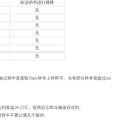
按说明书进行稀释
无
无
无
无
无
无
无
验过程中直接取50
μL
样本上样即可。当有部分样本值超过zui
室温20-25℃。使用后立即冷藏保存试剂。
过程中不要让微孔干燥掉。