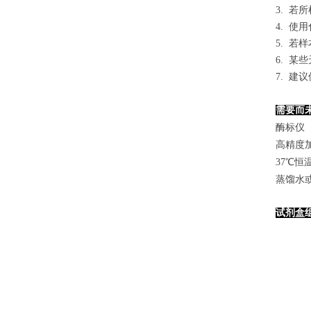
3. 
4. 
5. 
6. 
7. 
需要而
酶标仪（
高精度加样
37℃恒
蒸馏水
试剂盒