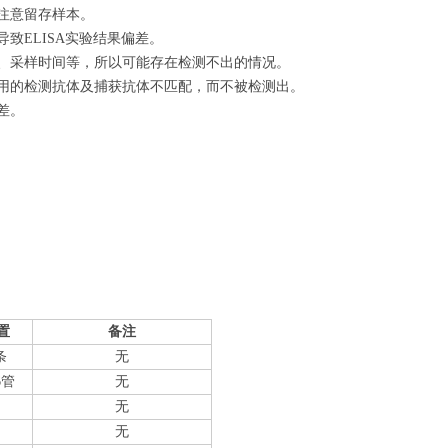
注意留存样本。
致ELISA实验结果偏差。
量、采样时间等，所以可能存在检测不出的情况。
使用的检测抗体及捕获抗体不匹配，而不被检测出。
差。
置
备注
条
无
6管
无
无
无