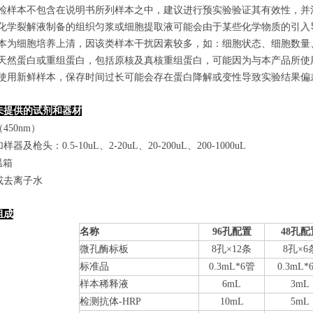
若所检样本不包含在说明书所列样本之中，建议进行预实验验证其有效性，并
使用化学裂解液制备的组织匀浆或细胞提取液可能会由于某些化学物质的引入导
若样本为细胞培养上清，因该类样本干扰因素较多，如：细胞状态、细胞数
某些天然蛋白或重组蛋白，包括原核及真核重组蛋白，可能因为与本产品所
建议使用新鲜样本，保存时间过长可能会存在蛋白降解或变性导致实验结果偏
未提供的试剂和器材
450nm）
器及枪头：0.5-10uL、2-20uL、20-200uL、200-1000uL
温箱
或去离子水
组成
名称
96孔配置
48孔配
微孔酶标板
8
孔×
12
条
8
孔×
6
标准品
0.
3
mL*6管
0.
3
mL*
样本稀释液
6mL
3mL
检测抗体-HRP
10mL
5mL