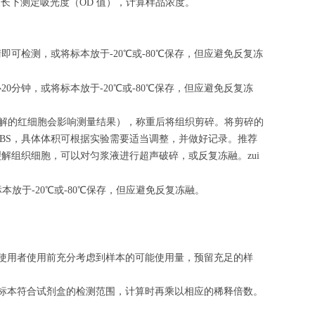
 波长下测定吸光度（OD 值），计算样品浓度。
清即可检测，或将标本放于-20℃或-80℃保存，但应避免反复冻
心
20
分钟，或将标本放于-20℃或-80℃保存，但应避免反复冻
（匀浆中裂解的红细胞会影响测量结果），称重后将组织剪碎。将剪碎的
的PBS，具体体积可根据实验需要适当调整，并做好记录。推荐
解组织细胞，可以对匀浆液进行超声破碎，或反复冻融。zui
标本放于-20℃或-80℃保存，但应避免反复冻融。
请使用者使用前充分考虑到样本的可能使用量，预留充足的样
的标本符合试剂盒的检测范围，计算时再乘以相应的稀释倍数。