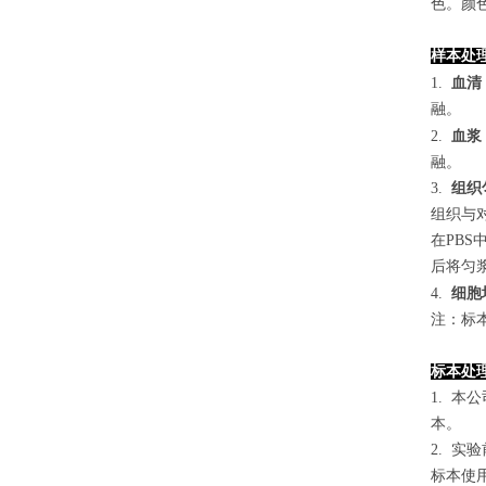
色。颜色
样本处
1.
血清
融。
2.
血浆
融。
3.
组织
组织与对
在PB
后将匀浆
4
.
细胞
注：标
标本处
1. 
本。
2. 
标本使用0