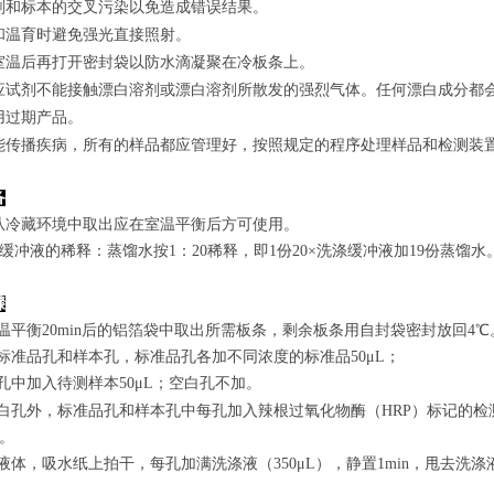
剂和标本的交叉污染以免造成错误结果。
和温育时避免强光直接照射。
室温后再打开密封袋以防水滴凝聚在冷板条上。
应试剂不能接触漂白溶剂或漂白溶剂所散发的强烈气体。任何漂白成分都
用过期产品。
能传播疾病，所有的样品都应管理好，按照规定的程序处理样品和检测装
备
从冷藏环境中取出应在室温平衡后方可使用。
涤缓冲液的稀释：蒸馏水按1：20稀释，即1份20×洗涤缓冲液加19份蒸馏水
骤
室温平衡20min后的铝箔袋中取出所需板条，剩余板条用自封袋密封放回4℃
置标准品孔和样本孔，标准品孔各加不同浓度的标准品50μL；
孔
中
加
入
待测样本
5
0μL；空白孔不加。
白孔外，标准品孔和样本孔中每孔加入辣根过氧化物酶（HRP）标记的检测
n。
弃去液体，吸水纸上拍干，每孔加满洗涤液
（350
μL
）
，静置1min，甩去洗