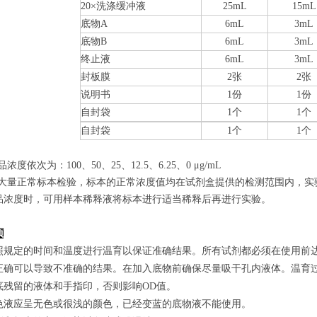
20×洗涤缓冲液
25mL
15mL
底物A
6mL
3mL
底物B
6mL
3mL
终止液
6mL
3mL
封板膜
2张
2张
说明书
1份
1份
自封袋
1个
1个
自封袋
1个
1个
品浓度依次为：100
、50、25、12.5、6.25、0
μg/mL
经过大量正常标本检验，标本的正常浓度值均在试剂盒提供的检测范围内，实
品浓度时，可用样本稀释液将标本进行适当稀释后再进行实验。
项
照规定的时间和温度进行温育以保证准确结果。所有试剂都必须在使用前达到
正确可以导致不准确的结果。在加入底物前确保尽量吸干孔内液体。温育
底残留的液体和手指印，否则影响OD值。
色液应呈无色或很浅的颜色，已经变蓝的底物液不能使用。