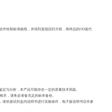
软件绘制
标准曲线
，并得到
直线回归方程
，
将样品的OD值代
的鉴定与分析，本产品可能存在一定的质量技术风险。
切相关，请务必准备充足的标本备份。
等，请依据试剂盒内说明书进行实验操作，电子版说明书仅作参