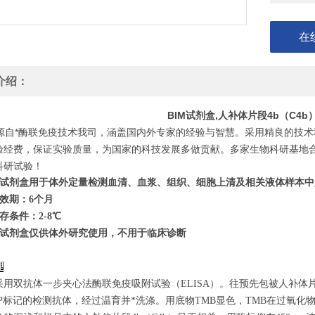
在
介绍：
BIM试剂盒,人补体片段4b（C4b
自*酶联免疫技术我司，涵盖国内外专家的经验与智慧。采用精良的技术
验经费，保证实验质量，为国家的科技发展多做贡献。多家生物科研基地合
科研试验！
试剂盒用于体外定量检测血清、血浆、组织、细胞上清及相关液体样本中
效期：6个月
存条件：
2
-8℃
试剂盒仅供体外研究使用，不用于临床诊断
理
采用双抗体一步夹心法酶联免疫吸附试验（ELISA）。往预先包被人补体片
RP标记的检测抗体，经过温育并*洗涤。用底物TMB显色，TMB在过氧化