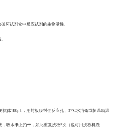
会破坏试剂盒中反应试剂的生物活性。
置。
。
。
抗体100μL，用封板膜封住反应孔，37℃水浴锅或恒温箱温
涤液，吸水纸上拍干，如此重复洗板5次（也可用洗板机洗