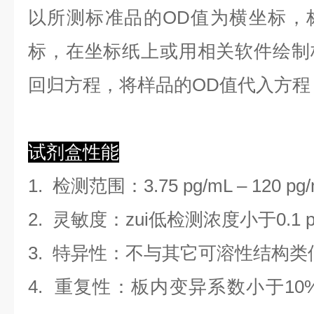
以
所测标准品的OD值
为横坐标，
标，在坐标纸上
或用相关软件绘制
回归方程
，
将样品的OD值代入方程
试剂盒性能
1.
检测范围
：
3.75 pg/mL
–
120 pg
2. 灵敏度：zui低检测浓度小于
0.1
3. 特异性：不与其它可溶性结构
4. 重复性：板内变异系数小于
10