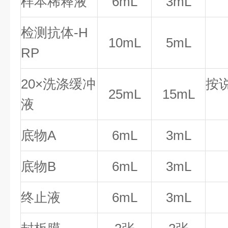
样本稀释液
6mL
3mL
检测抗体-H
10mL
5mL
RP
20×洗涤缓冲
按
25mL
15mL
液
底物A
6mL
3mL
底物B
6mL
3mL
终止液
6mL
3mL