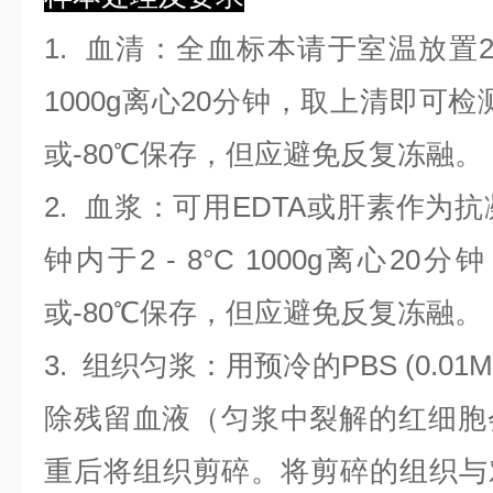
1.
血清
：全血标本请于室温放置2
1000g离心20分钟，取上清即可检
或-80℃保存，但应避免反复冻融。
2.
血浆
：可用EDTA或肝素作为抗
钟内于2 - 8°C 1000g离心
20
分钟
或-80℃保存，但应避免反复冻融。
3.
组织匀浆
：用预冷的PBS (0.01M
除残留血液（匀浆中裂解的红细胞
重后将组织剪碎。将剪碎的组织与