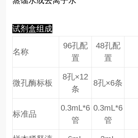
蒸馏水或去离子水
试剂盒组成
96孔配
48孔配
名称
置
置
8
孔×
12
微孔酶标板
8
孔×
6
条
条
0.
3
mL*6
0.
3
mL*6
标准品
管
管