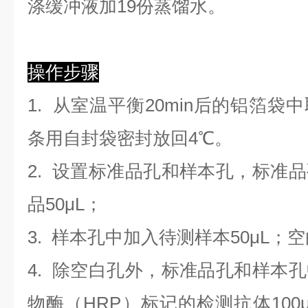
涤缓冲液加19份蒸馏水。
操作步骤
1. 从室温平衡20min后的铝箔
条用自封袋密封放回4℃。
2. 设置标准品孔和样本孔，标准
品50μL；
3. 样本孔
中
加
入
待测样本
5
0μL；
4.
除空白孔外，标准品孔和样本孔
物酶（HRP）标记的检测抗体100