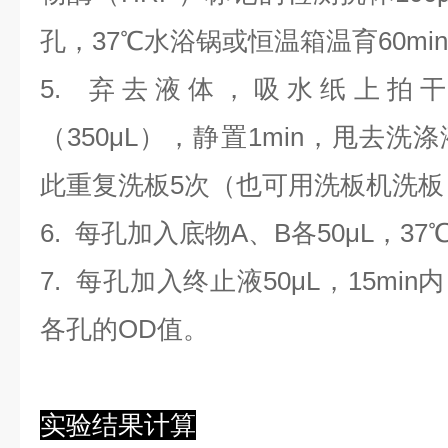
孔，37℃水浴锅或恒温箱温育60mi
5. 弃去液体，吸水纸上拍
（350
μL
）
，静置1min，甩去洗
此重复洗板5次（也可用洗板机洗板
6. 每孔加入底物A、B各50μL，37
7. 每孔加入终止液50μL，15min
各孔的OD值。
实验结果计算