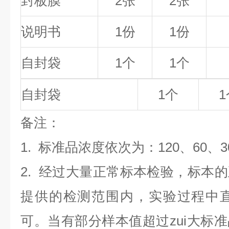
封板膜
2张
2张
说明书
1份
1份
自封袋
1个
1个
自封袋
1个
1
备
注
：
1.
标准品浓度依次为：120
、60、3
2. 经过大量正常标本检验，标本
提供的检测范围内，实验过程中直
可。当有部分样本值超过zui大标