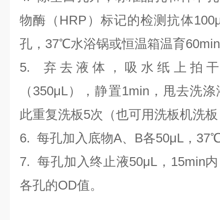
物酶（HRP）标记的检测抗体100
孔，37℃水浴锅或恒温箱温育60mi
5. 弃去液体，吸水纸上拍
（350
μL
）
，静置1min，甩去洗
此重复洗板5次（也可用洗板机洗板
6. 每孔加入底物A、B各50μL，37
7. 每孔加入终止液50μL，15min
各孔的OD值。