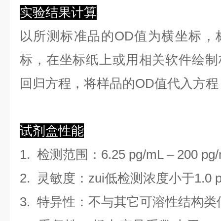
实验结果计算
以
所测标准品的OD值
为横坐标，
标，在坐标纸上
或用相关软件绘制
回归方程
，
将样品的OD值代入方程
试剂盒性能
1.
检测范围
：
6.25 pg/mL
–
200 pg
2. 灵敏度：zui低检测浓度小于
1.0
3. 特异性：不与其它可溶性结构