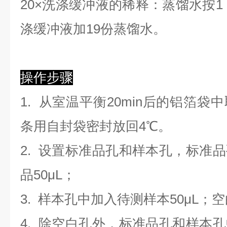
2
0×洗涤缓冲液的稀释：蒸馏水按1：
涤缓冲液加19份蒸馏水。
操作步骤
1. 从室温平衡20min后的铝箔
条用自封袋密封放回4℃。
2. 设置标准品孔和样本孔，标准
品50μL；
3. 样本孔
中
加
入
待测样本
5
0μL；
4.
除空白孔外，标准品孔和样本孔