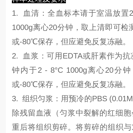
1.
血清
：全血标本请于室温放置2
1000g离心20分钟，取上清即可检
或-80℃保存，但应避免反复冻融。
2.
血浆
：可用EDTA或肝素作为抗
钟内于2 - 8°C 1000g离心
20
分钟
或-80℃保存，但应避免反复冻融。
3.
组织匀浆
：用预冷的PBS (0.01M
除残留血液（匀浆中裂解的红细胞
重后将组织剪碎。将剪碎的组织与