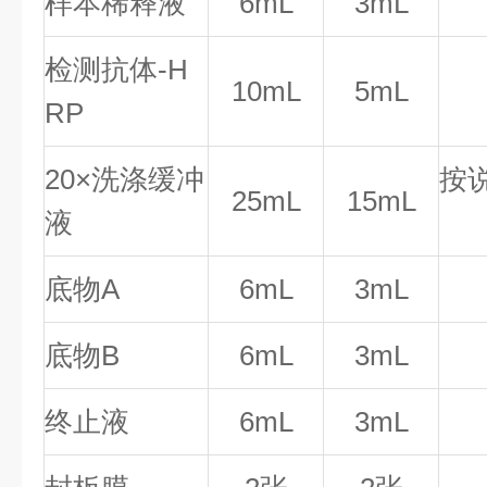
样本稀释液
6mL
3mL
检测抗体-H
10mL
5mL
RP
20×洗涤缓冲
按
25mL
15mL
液
底物A
6mL
3mL
底物B
6mL
3mL
终止液
6mL
3mL