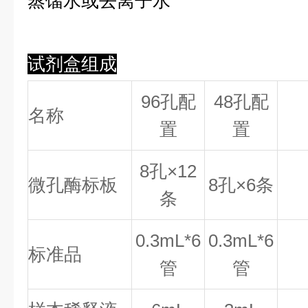
蒸馏水或去离子水
试剂盒组成
96孔配
48孔配
名称
置
置
8
孔×
12
微孔酶标板
8
孔×
6
条
条
0.
3
mL*6
0.
3
mL*6
标准品
管
管