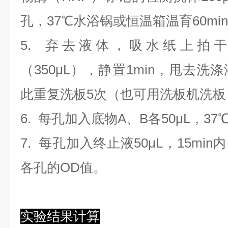
孔，37℃水浴锅或恒温箱温育60mi
5. 弃去液体，吸水纸上拍
（350
μL
）
，静置1min，甩去洗
此重复洗板5次（也可用洗板机洗板
6. 每孔加入底物A、B各50μL，37
7. 每孔加入终止液50μL，15min
各孔的OD值。
实验结果计算