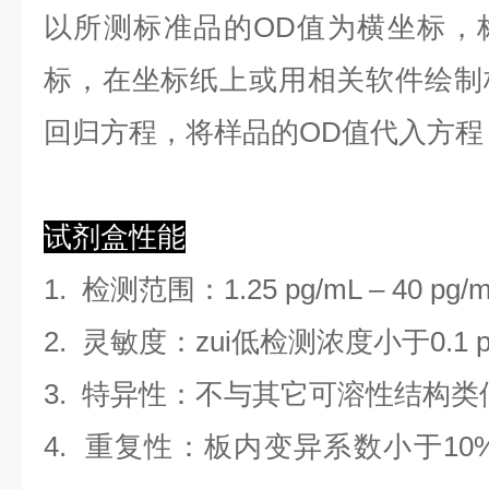
以
所测标准品的OD值
为横坐标，
标，在坐标纸上
或用相关软件绘制
回归方程
，
将样品的OD值代入方程
试剂盒性能
1.
检测范围
：
1.25 pg/mL
–
40 pg/
2. 灵敏度：zui低检测浓度小于
0.1
3. 特异性：不与其它可溶性结构
4. 重复性：板内变异系数小于
10