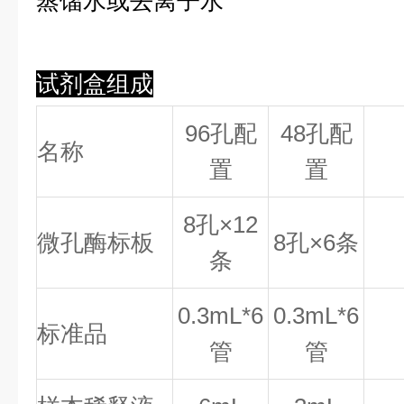
蒸馏水或去离子水
试剂盒组成
96孔配
48孔配
名称
置
置
8
孔×
12
微孔酶标板
8
孔×
6
条
条
0.
3
mL*6
0.
3
mL*6
标准品
管
管