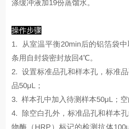
涤缓冲液加19份蒸馏水。
操作步骤
1. 从室温平衡20min后的铝箔
条用自封袋密封放回4℃。
2. 设置标准品孔和样本孔，标准
品50μL；
3. 样本孔
中
加
入
待测样本
5
0μL；
4.
除空白孔外，标准品孔和样本孔
物酶（HRP）标记的检测抗体100