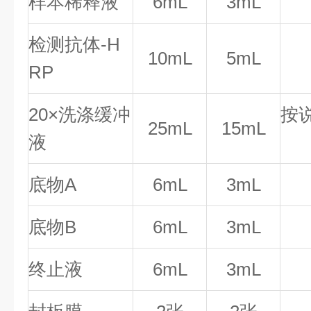
样本稀释液
6mL
3mL
检测抗体-H
10mL
5mL
RP
20×洗涤缓冲
按
25mL
15mL
液
底物A
6mL
3mL
底物B
6mL
3mL
终止液
6mL
3mL