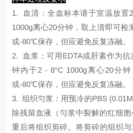
1.
血清
：全血标本请于室温放置2
1000g离心20分钟，取上清即可检
或-80℃保存，但应避免反复冻融。
2.
血浆
：可用EDTA或肝素作为抗
钟内于2 - 8°C 1000g离心
20
分钟
或-80℃保存，但应避免反复冻融。
3.
组织匀浆
：用预冷的PBS (0.01M
除残留血液（匀浆中裂解的红细胞
重后将组织剪碎。将剪碎的组织与