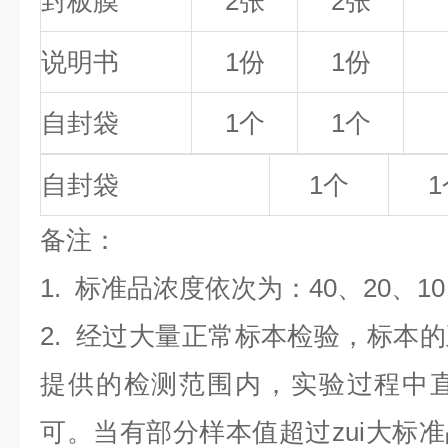
封板膜
2张
2张
说明书
1份
1份
自封袋
1个
1个
自封袋
1个
1
备
注
：
1.
标准品浓度依次为：40
、20、10
2. 经过大量正常标本检验，标本
提供的检测范围内，实验过程中直
可。当有部分样本值超过zui大标