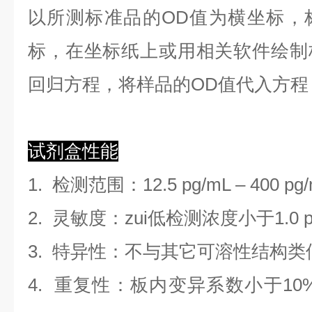
以
所测标准品的OD值
为横坐标，
标，在坐标纸上
或用相关软件绘制
回归方程
，
将样品的OD值代入方程
试剂盒性能
1.
检测范围
：
12.5 pg/mL
–
400 pg
2. 灵敏度：zui低检测浓度小于
1.0
3. 特异性：不与其它可溶性结构
4. 重复性：板内变异系数小于
10