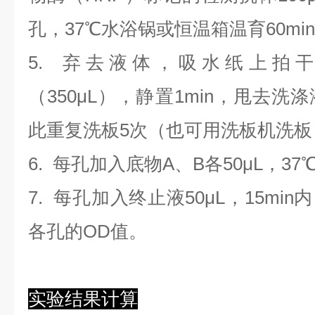
孔，37℃水浴锅或恒温箱温育60mi
5. 弃去液体，吸水纸上拍
（350
μL
）
，静置1min，甩去洗
此重复洗板5次（也可用洗板机洗板
6. 每孔加入底物A、B各50μL，37
7. 每孔加入终止液50μL，15min
各孔的OD值。
实验结果计算