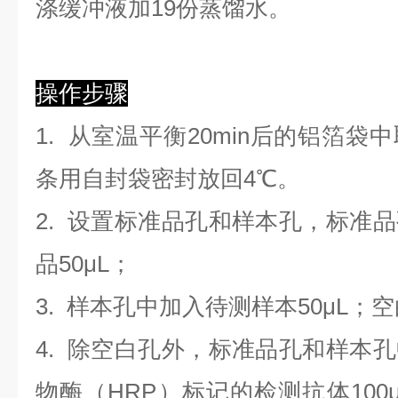
涤缓冲液加19份蒸馏水。
操作步骤
1. 从室温平衡20min后的铝箔
条用自封袋密封放回4℃。
2. 设置标准品孔和样本孔，标准
品50μL；
3. 样本孔
中
加
入
待测样本
5
0μL；
4.
除空白孔外，标准品孔和样本孔
物酶（HRP）标记的检测抗体100