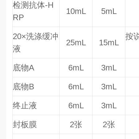
检测抗体-H
10mL
5mL
RP
20×洗涤缓冲
按
25mL
15mL
液
底物A
6mL
3mL
底物B
6mL
3mL
终止液
6mL
3mL
封板膜
2张
2张