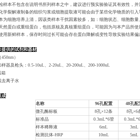
若所检样本不包含在说明书所列样本之中，建议进行预实验验证其有效性，并
使用化学裂解液制备的组织匀浆或细胞提取液可能会由于某些化学物质的引入导
若样本为细胞培养上清，因该类样本干扰因素较多，如：细胞状态、细胞数
某些天然蛋白或重组蛋白，包括原核及真核重组蛋白，可能因为与本产品所
建议使用新鲜样本，保存时间过长可能会存在蛋白降解或变性导致实验结果偏
未提供的试剂和器材
450nm）
器及枪头：0.5-10uL、2-20uL、20-200uL、200-1000uL
温箱
或去离子水
组成
名称
96孔配置
48孔配
微孔酶标板
8
孔×
12
条
8
孔×
6
标准品
0.
3
mL*6管
0.
3
mL*
样本稀释液
6mL
3mL
检测抗体-HRP
10mL
5mL