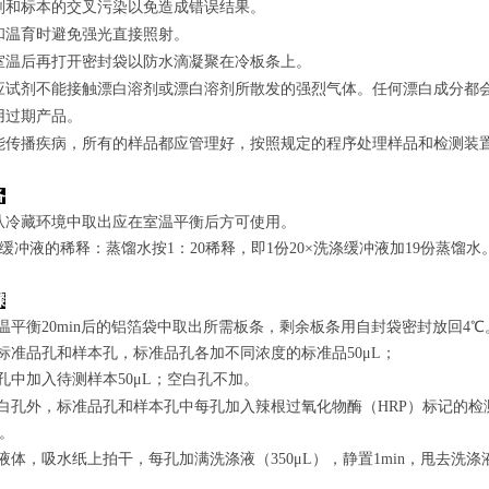
剂和标本的交叉污染以免造成错误结果。
和温育时避免强光直接照射。
室温后再打开密封袋以防水滴凝聚在冷板条上。
应试剂不能接触漂白溶剂或漂白溶剂所散发的强烈气体。任何漂白成分都
用过期产品。
能传播疾病，所有的样品都应管理好，按照规定的程序处理样品和检测装
备
从冷藏环境中取出应在室温平衡后方可使用。
涤缓冲液的稀释：蒸馏水按1：20稀释，即1份20×洗涤缓冲液加19份蒸馏水
骤
室温平衡20min后的铝箔袋中取出所需板条，剩余板条用自封袋密封放回4℃
置标准品孔和样本孔，标准品孔各加不同浓度的标准品50μL；
孔
中
加
入
待测样本
5
0μL；空白孔不加。
白孔外，标准品孔和样本孔中每孔加入辣根过氧化物酶（HRP）标记的检测
n。
弃去液体，吸水纸上拍干，每孔加满洗涤液
（350
μL
）
，静置1min，甩去洗