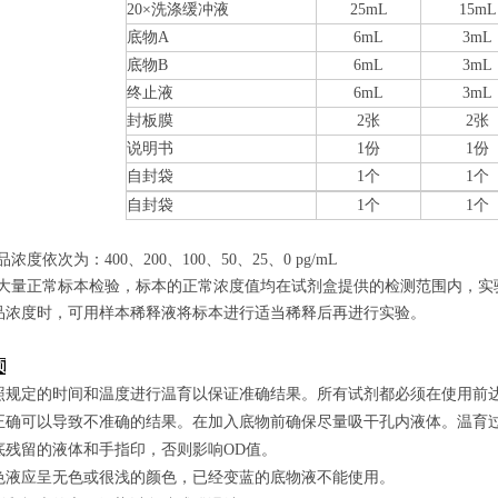
20×洗涤缓冲液
25mL
15mL
底物A
6mL
3mL
底物B
6mL
3mL
终止液
6mL
3mL
封板膜
2张
2张
说明书
1份
1份
自封袋
1个
1个
自封袋
1个
1个
品浓度依次为：400
、200、100、50、25、0
pg/mL
经过大量正常标本检验，标本的正常浓度值均在试剂盒提供的检测范围内，实
品浓度时，可用样本稀释液将标本进行适当稀释后再进行实验。
项
照规定的时间和温度进行温育以保证准确结果。所有试剂都必须在使用前达到
正确可以导致不准确的结果。在加入底物前确保尽量吸干孔内液体。温育
底残留的液体和手指印，否则影响OD值。
色液应呈无色或很浅的颜色，已经变蓝的底物液不能使用。