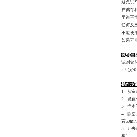
避免试
在储存
平衡至
任何反
不能使
如果可
试剂准
试剂盒
2
0×洗
操作步
1. 从
2. 设
3. 样本
4.
除空
育60mi
5. 
板）。