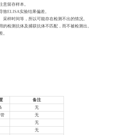
注意留存样本。
致ELISA实验结果偏差。
量、采样时间等，所以可能存在检测不出的情况。
使用的检测抗体及捕获抗体不匹配，而不被检测出。
差。
置
备注
条
无
6管
无
无
无