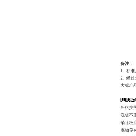
备
注
：
1.
标准
2. 
大标准
注意事
严格按
洗板不
消除板
底物显