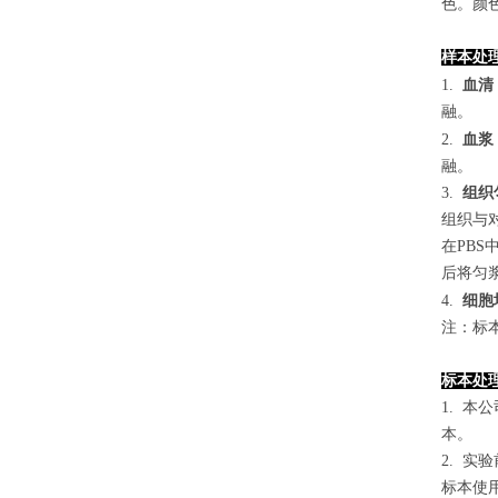
色。颜色
样本处
1.
血清
融。
2.
血浆
融。
3.
组织
组织与对
在PB
后将匀浆
4
.
细胞
注：标
标本处
1. 
本。
2. 
标本使用0