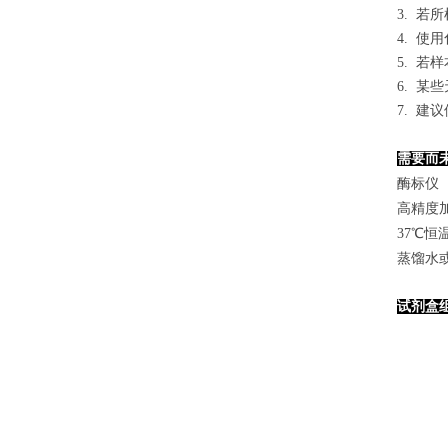
3. 
4. 
5. 
6. 
7. 
需要而
酶标仪（
高精度加样
37℃恒
蒸馏水
试剂盒