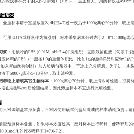
的深浅和样品中的人β-防御素1（HBD-1）呈正相关。用酶标仪在450n
理及要求
：全血标本请于室温放置2小时或4℃过一夜后于1000g离心20分钟，取上
：可用EDTA或肝素作为抗凝剂，标本采集后30分钟内于2 - 8°C 1000g离
匀浆
：用预冷的PBS (0.01M, pH=7.4)冲洗组织，去除残留血液
应体积的PBS（一般按1:9的重量体积比，比如1g的组织样品对应9mL
S中加入蛋白酶抑制剂）加入玻璃匀浆器中，于冰上充分研磨。为了进一步裂
液于5000×g离心5~10分钟，取上清检测。
培养物上清或其它生物标本
：1000g离心20分钟，取上清即可检测，或将
本溶血会影响zui后检测结果，因此溶血标本不宜进行此项检测。
理
本公司只对试剂盒本身负责，不对因使用该试剂盒所造成的样本消耗负责，
实验前应预测标本含量，如果标本浓度过高，应对标本进行稀释，使稀释后
.01mol/L的PBS稀释(PH=7.0-7.2)。