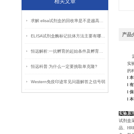
相关文章
求解:elisa试剂盒的回收率是不是越高越好?
产品
ELISA试剂盒酶标记抗体方法主要有哪些?
恒远解析:一抗孵育的起始条件及孵育的优化
源
实
恒远科普:为什么一定要挑取单克隆?
的
l
本
Western免疫印迹常见问题解答之信号弱
l
有
l
保
l
本
实验原
试剂盒
品、H