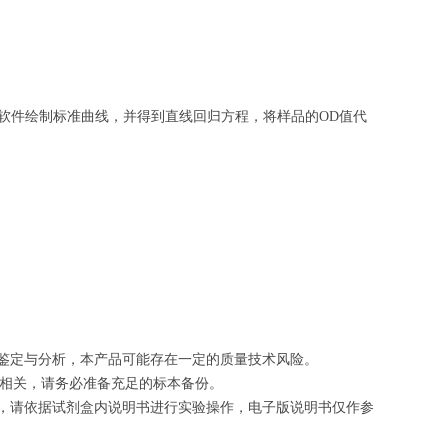
软件绘制
标准曲线
，并得到
直线回归方程
，
将样品的OD值代
的鉴定与分析，本产品可能存在一定的质量技术风险。
切相关，请务必准备充足的标本备份。
等，请依据试剂盒内说明书进行实验操作，电子版说明书仅作参