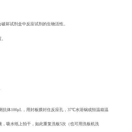
会破坏试剂盒中反应试剂的生物活性。
置。
。
。
抗体100μL，用封板膜封住反应孔，37℃水浴锅或恒温箱温
涤液，吸水纸上拍干，如此重复洗板5次（也可用洗板机洗