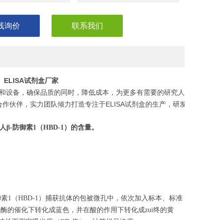
线询价
联系我们
1）ELISA试剂盒厂家
和设备，确保品质的同时，降低成本，为更多有需要的研究人员，节省
作伙伴，实力团队倾力打造专注于ELISA试剂盒的生产，研发，助力您
人β-防御素1
（
HBD-1
）的含量。
御素1（HBD-1）捕获抗体的包被微孔中，依次加入标本、标准
物酶的催化下转化成蓝色，并在酸的作用下转化成zui终的黄