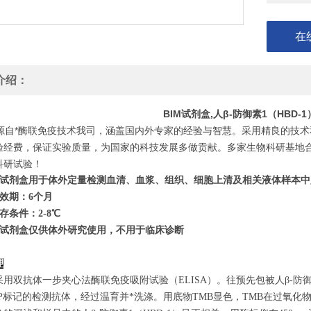
在
介绍：
BIM试剂盒,人β-防御素1（HBD-
自*酶联免疫技术我司，涵盖国内外专家的经验与智慧。采用精良的技术
验经费，保证实验质量，为国家的科技发展多做贡献。多家生物科研基地合
科研试验！
试剂盒用于体外定量检测血清、血浆、组织、细胞上清及相关液体样本中
效期：6个月
存条件：
2
-8℃
试剂盒仅供体外研究使用，不用于临床诊断
理
采用双抗体一步夹心法酶联免疫吸附试验（ELISA）。往预先包被人β-防
RP标记的检测抗体，经过温育并*洗涤。用底物TMB显色，TMB在过氧化