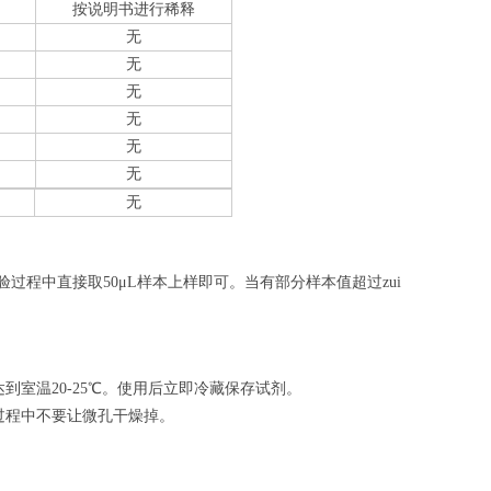
按说明书进行稀释
无
无
无
无
无
无
无
验过程中直接取50
μL
样本上样即可。当有部分样本值超过zui
室温20-25℃。使用后立即冷藏保存试剂。
过程中不要让微孔干燥掉。