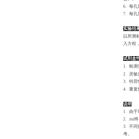
6. 每
7. 每
实验结
以
所测
入方程
试剂盒
1.
检测
2. 灵
3. 
4. 重
说明
1. 
2. 
3. 
考。