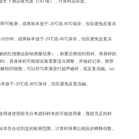
m 波长下测定吸光度（OD 值），计算样品浓度。
清即可检测，或将标本放于-20℃或-80℃保存，但应避免反复冻
心
20
分钟，或将标本放于-20℃或-80℃保存，但应避免反复冻
（匀浆中裂解的红细胞会影响测量结果），称重后将组织剪碎。将剪碎的
的PBS，具体体积可根据实验需要适当调整，并做好记录。推荐
解组织细胞，可以对匀浆液进行超声破碎，或反复冻融。zui
标本放于-20℃或-80℃保存，但应避免反复冻融。
请使用者使用前充分考虑到样本的可能使用量，预留充足的样
的标本符合试剂盒的检测范围，计算时再乘以相应的稀释倍数。