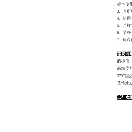
标本使用0
3. 
4. 
5. 
6. 
7. 
需要而
酶标仪（
高精度加样
37℃恒
蒸馏水
试剂盒