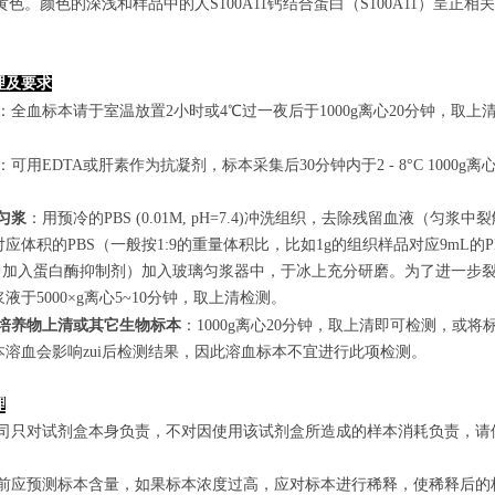
的黄色。颜色的深浅和样品中的人S100A11钙结合蛋白（S100A11）呈正
理及要求
：全血标本请于室温放置2小时或4℃过一夜后于1000g离心20分钟，取上
：可用EDTA或肝素作为抗凝剂，标本采集后30分钟内于2 - 8°C 1000g离
匀浆
：用预冷的PBS (0.01M, pH=7.4)冲洗组织，去除残留血液
应体积的PBS（一般按1:9的重量体积比，比如1g的组织样品对应9mL
S中加入蛋白酶抑制剂）加入玻璃匀浆器中，于冰上充分研磨。为了进一步裂
液于5000×g离心5~10分钟，取上清检测。
培养物上清或其它生物标本
：1000g离心20分钟，取上清即可检测，或将
本溶血会影响zui后检测结果，因此溶血标本不宜进行此项检测。
理
本公司只对试剂盒本身负责，不对因使用该试剂盒所造成的样本消耗负责，
实验前应预测标本含量，如果标本浓度过高，应对标本进行稀释，使稀释后