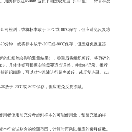
相关。用酶标仪在450nm 波长下测定吸光度（OD 值），计算样品
清即可检测，或将标本放于-20℃或-80℃保存，但应避免反复冻
心
20
分钟，或将标本放于-20℃或-80℃保存，但应避免反复冻
（匀浆中裂解的红细胞会影响测量结果），称重后将组织剪碎。将剪碎的
的PBS，具体体积可根据实验需要适当调整，并做好记录。推荐
解组织细胞，可以对匀浆液进行超声破碎，或反复冻融。zui
标本放于-20℃或-80℃保存，但应避免反复冻融。
请使用者使用前充分考虑到样本的可能使用量，预留充足的样
的标本符合试剂盒的检测范围，计算时再乘以相应的稀释倍数。