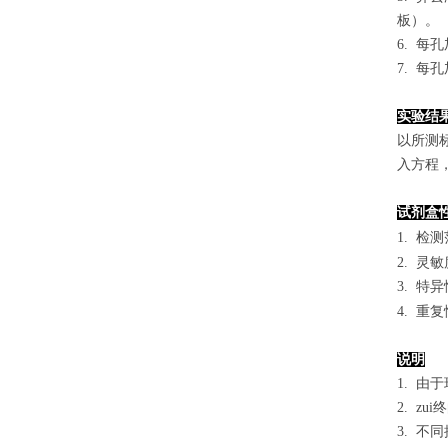
板）。
6. 每
7. 每
实验结
以
所测
入方程
试剂盒
1.
检测
2. 灵
3. 
4. 重
说明
1. 
2. 
3. 