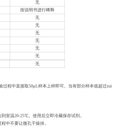
无
按说明书进行稀释
无
无
无
无
无
无
无
验过程中直接取50
μL
样本上样即可。当有部分样本值超过zui
室温20-25℃。使用后立即冷藏保存试剂。
过程中不要让微孔干燥掉。