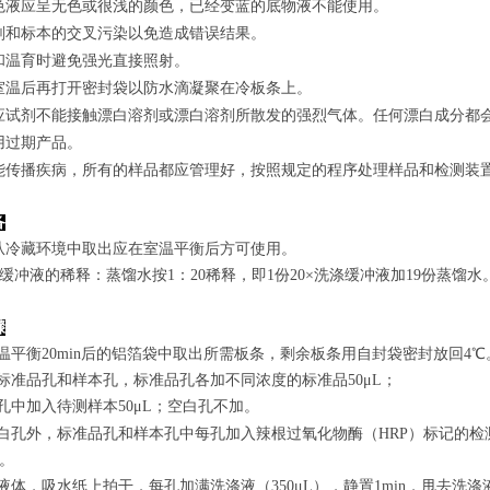
色液应呈无色或很浅的颜色，已经变蓝的底物液不能使用。
剂和标本的交叉污染以免造成错误结果。
和温育时避免强光直接照射。
室温后再打开密封袋以防水滴凝聚在冷板条上。
应试剂不能接触漂白溶剂或漂白溶剂所散发的强烈气体。任何漂白成分都
用过期产品。
能传播疾病，所有的样品都应管理好，按照规定的程序处理样品和检测装
备
从冷藏环境中取出应在室温平衡后方可使用。
涤缓冲液的稀释：蒸馏水按1：20稀释，即1份20×洗涤缓冲液加19份蒸馏水
骤
室温平衡20min后的铝箔袋中取出所需板条，剩余板条用自封袋密封放回4℃
置标准品孔和样本孔，标准品孔各加不同浓度的标准品50μL；
孔
中
加
入
待测样本
5
0μL；空白孔不加。
白孔外，标准品孔和样本孔中每孔加入辣根过氧化物酶（HRP）标记的检测
n。
弃去液体，吸水纸上拍干，每孔加满洗涤液
（350
μL
）
，静置1min，甩去洗