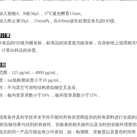
孔加入底物A、B各50μL，37℃避光孵育15min。
孔加入终止液50μL，15min内，在450nm波长处测定各孔的OD值。
果计算
标准品的OD值
为横坐标，
标准品的浓度
值为纵坐标，在坐标纸上
或用相关
，计算出样品
的
浓度
。
性能
范围
：
125 pg/mL
–
4000 pg/mL
。
敏度：zui低检测浓度小于
10
pg/mL
。
特异性：不与其它可溶性结构类似物交叉反应。
复性：板内变异系数小于
10
%
，
板间变异系数小于1
5
%
。
由于现有条件及科学技术水平尚不能对所有供货商提供的所有原料进行全面
zui终的实验结果与试剂的有效性、实验者的相关操作以及当时的实验环境密
不同批次的同一产品可能会有少许差别，如：检测限、灵敏度以及显色时间