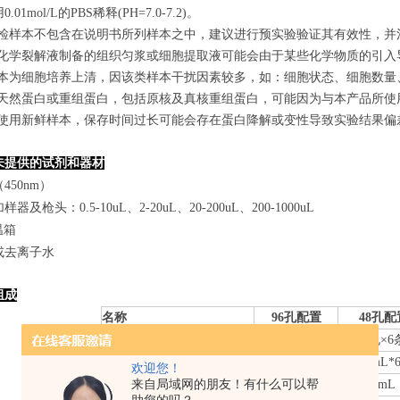
.01mol/L的PBS稀释(PH=7.0-7.2)。
若所检样本不包含在说明书所列样本之中，建议进行预实验验证其有效性，并
使用化学裂解液制备的组织匀浆或细胞提取液可能会由于某些化学物质的引入导
若样本为细胞培养上清，因该类样本干扰因素较多，如：细胞状态、细胞数
某些天然蛋白或重组蛋白，包括原核及真核重组蛋白，可能因为与本产品所
建议使用新鲜样本，保存时间过长可能会存在蛋白降解或变性导致实验结果偏
未提供的试剂和器材
450nm）
器及枪头：0.5-10uL、2-20uL、20-200uL、200-1000uL
温箱
或去离子水
组成
名称
96孔配置
48孔配
微孔酶标板
8
孔×
12
条
8
孔×
6
标准品
0.
3
mL*6管
0.
3
mL*
欢迎您！
来自局域网的朋友！有什么可以帮
样本稀释液
6mL
3mL