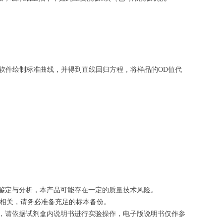
软件绘制
标准曲线
，并得到
直线回归方程
，
将样品的OD值代
的鉴定与分析，本产品可能存在一定的质量技术风险。
切相关，请务必准备充足的标本备份。
等，请依据试剂盒内说明书进行实验操作，电子版说明书仅作参