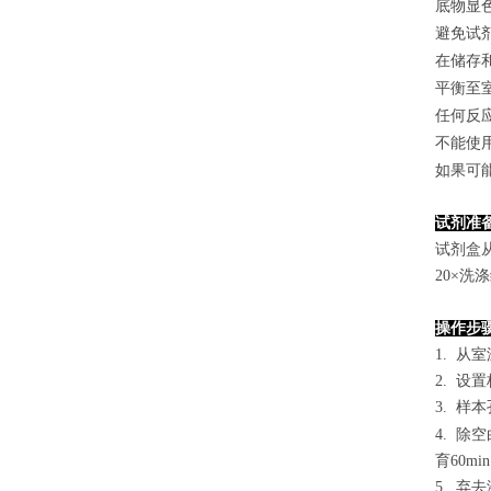
底物显
避免试
在储存
平衡至
任何反
不能使
如果可
试剂准
试剂盒
2
0×洗
操作步
1. 从
2. 设
3. 样本
4.
除空
育60mi
5. 