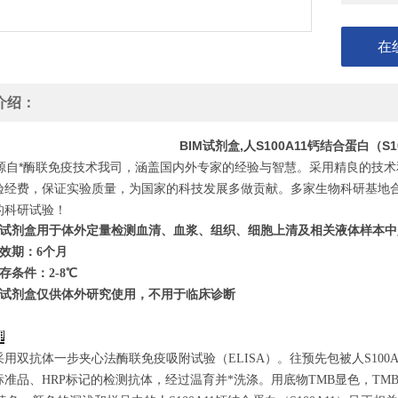
在
介绍：
BIM试剂盒,人S100A11钙结合蛋白（S
自*酶联免疫技术我司，涵盖国内外专家的经验与智慧。采用精良的技术
验经费，保证实验质量，为国家的科技发展多做贡献。多家生物科研基地
的科研试验！
试剂盒用于体外定量检测血清、血浆、组织、细胞上清及相关液体样本中
效期：6个月
存条件：
2
-8℃
试剂盒仅供体外研究使用，不用于临床诊断
理
用双抗体一步夹心法酶联免疫吸附试验（ELISA）。往预先包被人S100A
标准品、HRP标记的检测抗体，经过温育并*洗涤。用底物TMB显色，T