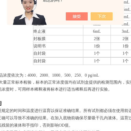
助您的吗？
检测抗体-HRP
10mL
5mL
20×洗涤缓冲液
25mL
15mL
底物A
6mL
3mL
底物B
6mL
3mL
终止液
6mL
3mL
封板膜
2张
2张
说明书
1份
1份
自封袋
1个
1个
自封袋
1个
1个
品浓度依次为：4000
、2000、1000、500、250、0
pg/mL
经过大量正常标本检验，标本的正常浓度值均在试剂盒提供的检测范围内，实
品浓度时，可用样本稀释液将标本进行适当稀释后再进行实验。
项
照规定的时间和温度进行温育以保证准确结果。所有试剂都必须在使用前达到
正确可以导致不准确的结果。在加入底物前确保尽量吸干孔内液体。温育
底残留的液体和手指印，否则影响OD值。