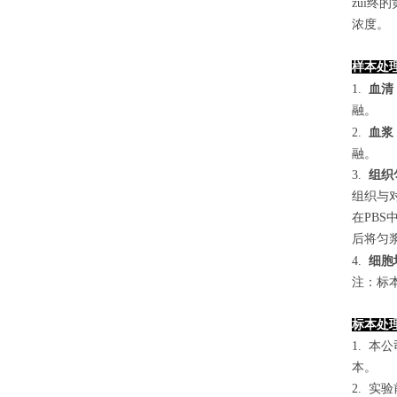
zui终
浓度。
样本处
1.
血清
融。
2.
血浆
融。
3.
组织
组织与对
在PB
后将匀浆
4
.
细胞
注：标
标本处
1. 
本。
2. 