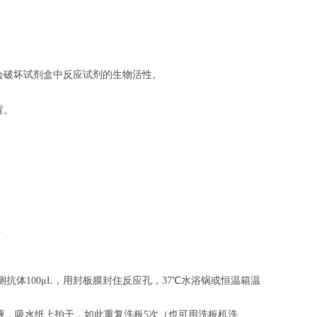
会破坏试剂盒中反应试剂的生物活性。
置。
。
。
抗体100μL，用封板膜封住反应孔，37℃水浴锅或恒温箱温
涤液，吸水纸上拍干，如此重复洗板5次（也可用洗板机洗