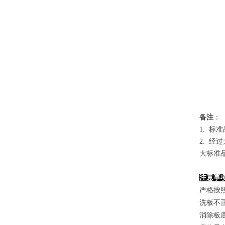
备
注
：
1.
标准
2. 
大标准
注意事
严格按
洗板不
消除板