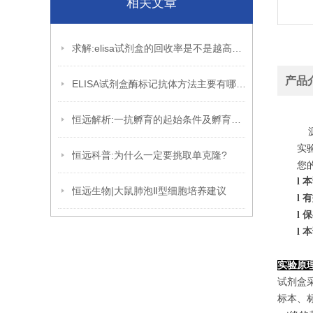
相关文章
求解:elisa试剂盒的回收率是不是越高越好?
产品
ELISA试剂盒酶标记抗体方法主要有哪些?
恒远解析:一抗孵育的起始条件及孵育的优化
源
实
恒远科普:为什么一定要挑取单克隆?
您
l
本
恒远生物|大鼠肺泡Ⅱ型细胞培养建议
l
有
l
保
l
本
实验原
试剂盒采
标本、