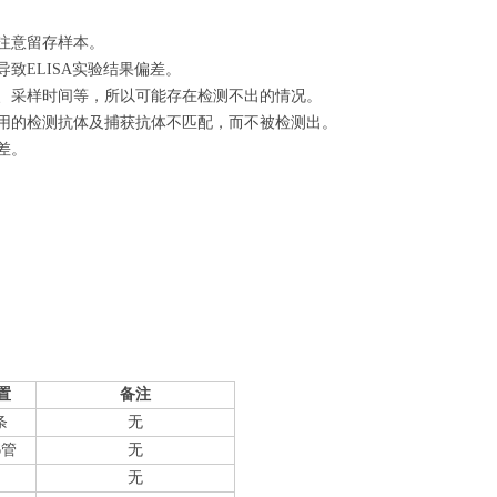
注意留存样本。
致ELISA实验结果偏差。
量、采样时间等，所以可能存在检测不出的情况。
使用的检测抗体及捕获抗体不匹配，而不被检测出。
差。
置
备注
条
无
6管
无
无