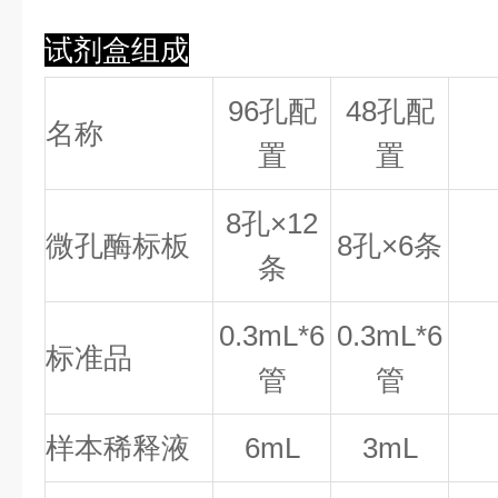
试剂盒组成
96孔配
48孔配
名称
置
置
8
孔×
12
微孔酶标板
8
孔×
6
条
条
0.
3
mL*6
0.
3
mL*6
标准品
管
管
样本稀释液
6mL
3mL