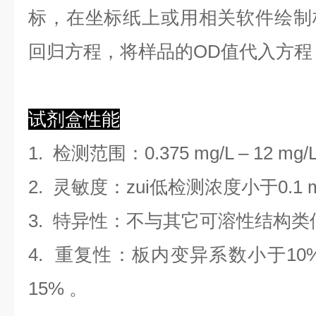
标，在坐标纸上
或用相关软件绘制
回归方程
，
将样品的OD值代入方程
试剂盒性能
1.
检测范围
：
0.375 mg/L
–
12 mg/
2. 灵敏度：zui低检测浓度小于
0.1
3. 特异性：不与其它可溶性结构
4. 重复性：板内变异系数小于
10
1
5
%
。