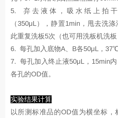
5. 弃去液体，吸水纸上拍
（350
μL
）
，静置1min，甩去洗
此重复洗板5次（也可用洗板机洗板
6. 每孔加入底物A、B各50μL，37
7. 每孔加入终止液50μL，15min
各孔的OD值。
实验结果计算
以
所测标准品的OD值
为横坐标，