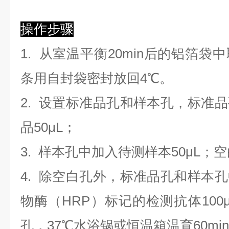
操作步骤
1. 从室温平衡20min后的铝箔
条用自封袋密封放回4℃。
2. 设置标准品孔和样本孔，标准
品50μL；
3. 样本孔
中
加
入
待测样本
5
0μL；
4.
除空白孔外，标准品孔和样本孔
物酶（HRP）标记的检测抗体100
孔，37℃水浴锅或恒温箱温育60mi