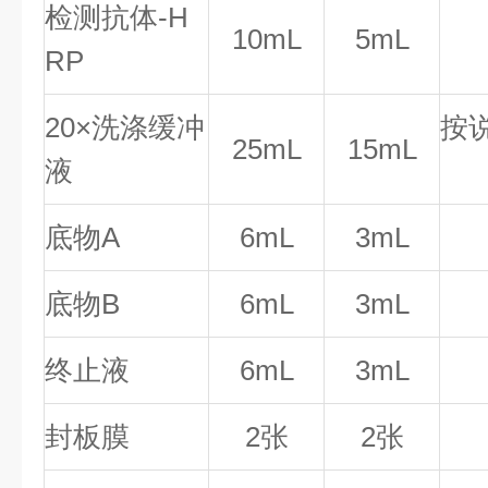
检测抗体-H
10mL
5mL
RP
20×洗涤缓冲
按
25mL
15mL
液
底物A
6mL
3mL
底物B
6mL
3mL
终止液
6mL
3mL
封板膜
2张
2张