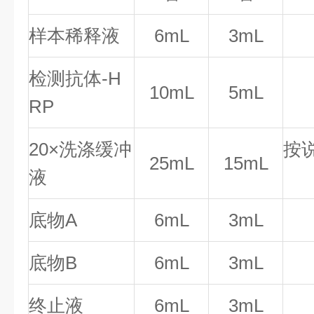
样本稀释液
6mL
3mL
检测抗体-H
10mL
5mL
RP
20×洗涤缓冲
按
25mL
15mL
液
底物A
6mL
3mL
底物B
6mL
3mL
终止液
6mL
3mL