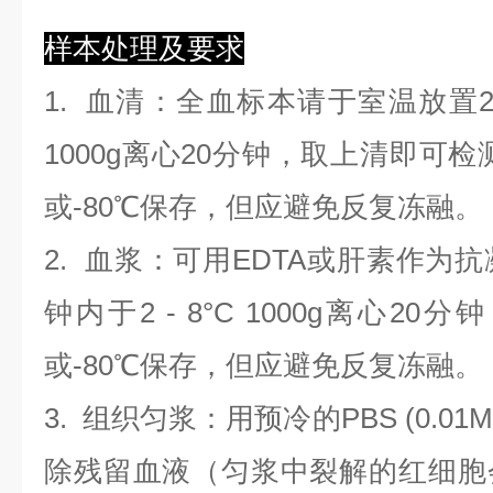
样本处理及要求
1.
血清
：全血标本请于室温放置2
1000g离心20分钟，取上清即可检
或-80℃保存，但应避免反复冻融。
2.
血浆
：可用EDTA或肝素作为抗
钟内于2 - 8°C 1000g离心
20
分钟
或-80℃保存，但应避免反复冻融。
3.
组织匀浆
：用预冷的PBS (0.01M
除残留血液（匀浆中裂解的红细胞