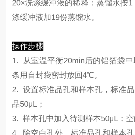
2
0×洗涤缓冲液的稀释：蒸馏水按1：
涤缓冲液加19份蒸馏水。
操作步骤
1. 从室温平衡20min后的铝箔
条用自封袋密封放回4℃。
2. 设置标准品孔和样本孔，标准
品50μL；
3. 样本孔
中
加
入
待测样本
5
0μL；
4.
除空白孔外，标准品孔和样本孔