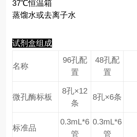
37℃恒温箱
蒸馏水或去离子水
试剂盒组成
96孔配
48孔配
名称
置
置
8
孔×
12
微孔酶标板
8
孔×
6
条
条
0.
3
mL*6
0.
3
mL*6
标准品
管
管