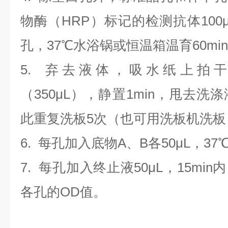
物酶（HRP）标记的检测抗体100
孔，37℃水浴锅或恒温箱温育60mi
5. 弃去液体，吸水纸上拍
（350
μL
）
，静置1min，甩去洗
此重复洗板5次（也可用洗板机洗板
6. 每孔加入底物A、B各50μL，37
7. 每孔加入终止液50μL，15min
各孔的OD值。