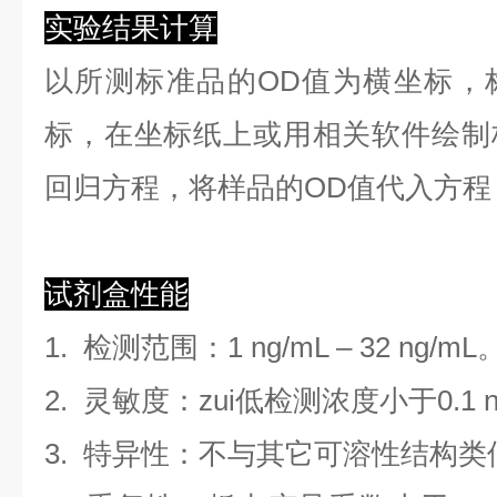
实验结果计算
以
所测标准品的OD值
为横坐标，
标，在坐标纸上
或用相关软件绘制
回归方程
，
将样品的OD值代入方程
试剂盒性能
1.
检测范围
：
1 ng/mL
–
32 ng/mL
2. 灵敏度：zui低检测浓度小于
0.1
3. 特异性：不与其它可溶性结构