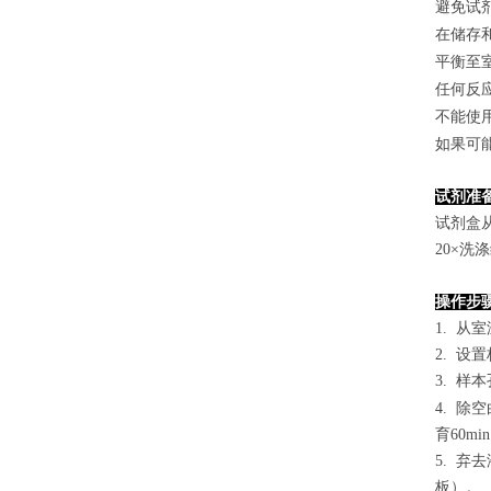
避免试
在储存
平衡至
任何反
不能使
如果可
试剂准
试剂盒
2
0×洗
操作步
1. 从
2. 设
3. 样本
4.
除空
育60mi
5. 
板）。