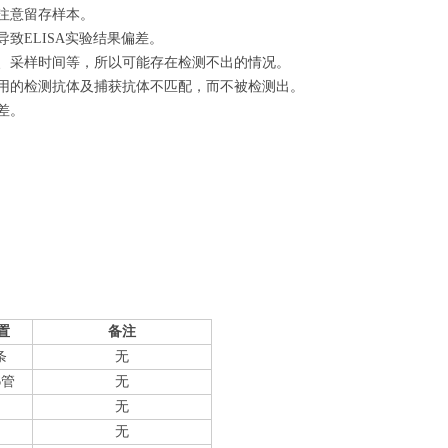
注意留存样本。
致ELISA实验结果偏差。
量、采样时间等，所以可能存在检测不出的情况。
使用的检测抗体及捕获抗体不匹配，而不被检测出。
差。
置
备注
条
无
6管
无
无
无