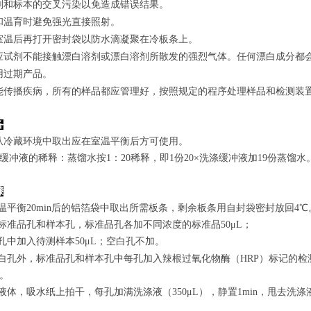
剂和标本的交叉污染以免造成错误结果。
和温育时避免强光直接照射。
室温后再打开密封袋以防水滴凝聚在冷板条上。
应试剂不能接触漂白溶剂或漂白溶剂所散发的强烈气体。任何漂白成分都
用过期产品。
能传播疾病，所有的样品都应管理好，按照规定的程序处理样品和检测装
备
从冷藏环境中取出应在室温平衡后方可使用。
涤缓冲液的稀释：蒸馏水按1：20稀释，即1份20×洗涤缓冲液加19份蒸馏水
骤
室温平衡20min后的铝箔袋中取出所需板条，剩余板条用自封袋密封放回4℃
置标准品孔和样本孔，标准品孔各加不同浓度的标准品50μL；
孔
中
加
入
待测样本
5
0μL；空白孔不加。
白孔外，标准品孔和样本孔中每孔加入辣根过氧化物酶（HRP）标记的检测
n。
弃去液体，吸水纸上拍干，每孔加满洗涤液
（350
μL
）
，静置1min，甩去洗