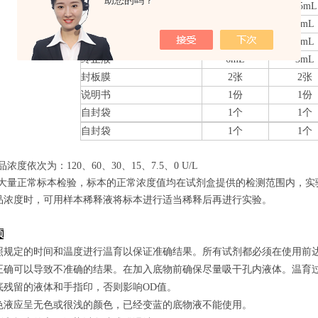
助您的吗？
20×洗涤缓冲液
25mL
15mL
底物A
6mL
3mL
底物B
6mL
3mL
终止液
6mL
3mL
封板膜
2张
2张
说明书
1份
1份
自封袋
1个
1个
自封袋
1个
1个
品浓度依次为：120
、60、30、15、7.5、0
U/L
经过大量正常标本检验，标本的正常浓度值均在试剂盒提供的检测范围内，实
品浓度时，可用样本稀释液将标本进行适当稀释后再进行实验。
项
照规定的时间和温度进行温育以保证准确结果。所有试剂都必须在使用前达到
正确可以导致不准确的结果。在加入底物前确保尽量吸干孔内液体。温育
底残留的液体和手指印，否则影响OD值。
色液应呈无色或很浅的颜色，已经变蓝的底物液不能使用。