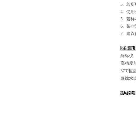
3. 
4. 
5. 
6. 
7. 
需要而
酶标仪（
高精度加样
37℃恒
蒸馏水
试剂盒