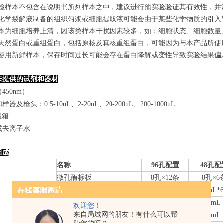
若所检样本不包含在说明书所列样本之中，建议进行预实验验证其有效性，并
使用化学裂解液制备的组织匀浆或细胞提取液可能会由于某些化学物质的引入导
若样本为细胞培养上清，因该类样本干扰因素较多，如：细胞状态、细胞数
某些天然蛋白或重组蛋白，包括原核及真核重组蛋白，可能因为与本产品所
建议使用新鲜样本，保存时间过长可能会存在蛋白降解或变性导致实验结果偏
未提供的试剂和器材
450nm）
器及枪头：0.5-10uL、2-20uL、20-200uL、200-1000uL
温箱
或去离子水
组成
名称
96孔配置
48孔配
微孔酶标板
8
孔×
12
条
8
孔×
6
标准品
0.
3
mL*6管
0.
3
mL*
样本稀释液
6mL
3mL
欢迎您！
来自局域网的朋友！有什么可以帮
检测抗体-HRP
10mL
5mL