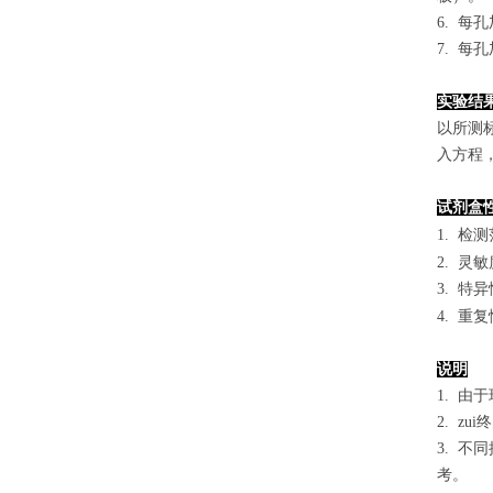
6. 每
7. 每
实验结
以
所测
入方程
试剂盒
1.
检测
2. 灵
3. 
4. 重
说明
1. 
2. 
3. 
考。