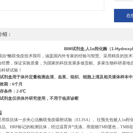
在
介绍：
BIM试剂盒,人1α羟化酶（1-Hydrox
自*酶联免疫技术我司，涵盖国内外专家的经验与智慧。采用精良的技术
验经费，保证实验质量，为国家的科技发展多做贡献。多家生物科研基地
的科研试验！
试剂盒用于体外定量检测血清、血浆、组织、细胞上清及相关液体样本中
效期：6个月
存条件：
2
-8℃
试剂盒仅供体外研究使用，不用于临床诊断
理
用双抗体一步夹心法酶联免疫吸附试验（ELISA）。往预先包被人1α羟化酶（
准品、HRP标记的检测抗体，经过温育并*洗涤。用底物TMB显色，TMB