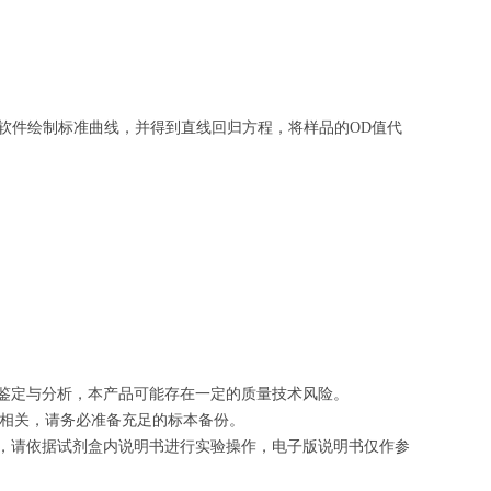
软件绘制
标准曲线
，并得到
直线回归方程
，
将样品的OD值代
的鉴定与分析，本产品可能存在一定的质量技术风险。
切相关，请务必准备充足的标本备份。
等，请依据试剂盒内说明书进行实验操作，电子版说明书仅作参