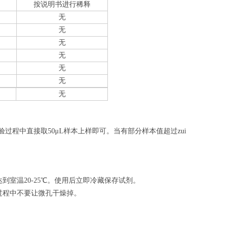
按说明书进行稀释
无
无
无
无
无
无
无
验过程中直接取50
μL
样本上样即可。当有部分样本值超过zui
室温20-25℃。使用后立即冷藏保存试剂。
过程中不要让微孔干燥掉。