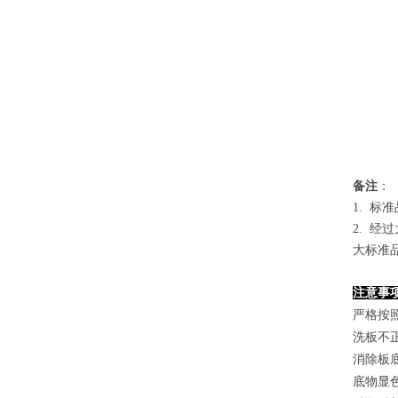
备
注
：
1.
标准
2. 
大标准
注意事
严格按
洗板不
消除板
底物显