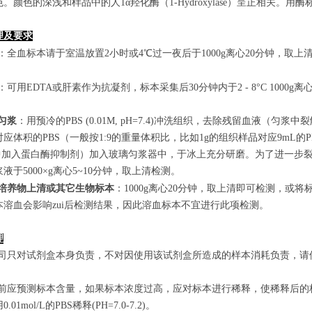
。颜色的深浅和样品中的人1α羟化酶（1-Hydroxylase）呈正相关。用
理及要求
：全血标本请于室温放置2小时或4℃过一夜后于1000g离心20分钟，取上
：可用EDTA或肝素作为抗凝剂，标本采集后30分钟内于2 - 8°C 1000g离
匀浆
：用预冷的PBS (0.01M, pH=7.4)冲洗组织，去除残留血液
应体积的PBS（一般按1:9的重量体积比，比如1g的组织样品对应9mL
S中加入蛋白酶抑制剂）加入玻璃匀浆器中，于冰上充分研磨。为了进一步裂
液于5000×g离心5~10分钟，取上清检测。
培养物上清或其它生物标本
：1000g离心20分钟，取上清即可检测，或将
本溶血会影响zui后检测结果，因此溶血标本不宜进行此项检测。
理
本公司只对试剂盒本身负责，不对因使用该试剂盒所造成的样本消耗负责，
实验前应预测标本含量，如果标本浓度过高，应对标本进行稀释，使稀释后
.01mol/L的PBS稀释(PH=7.0-7.2)。