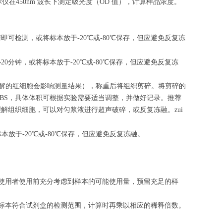
酶标仪在450nm 波长下测定吸光度（OD 值），计算样品浓度。
清即可检测，或将标本放于-20℃或-80℃保存，但应避免反复冻
心
20
分钟，或将标本放于-20℃或-80℃保存，但应避免反复冻
（匀浆中裂解的红细胞会影响测量结果），称重后将组织剪碎。将剪碎的
的PBS，具体体积可根据实验需要适当调整，并做好记录。推荐
解组织细胞，可以对匀浆液进行超声破碎，或反复冻融。zui
标本放于-20℃或-80℃保存，但应避免反复冻融。
请使用者使用前充分考虑到样本的可能使用量，预留充足的样
的标本符合试剂盒的检测范围，计算时再乘以相应的稀释倍数。