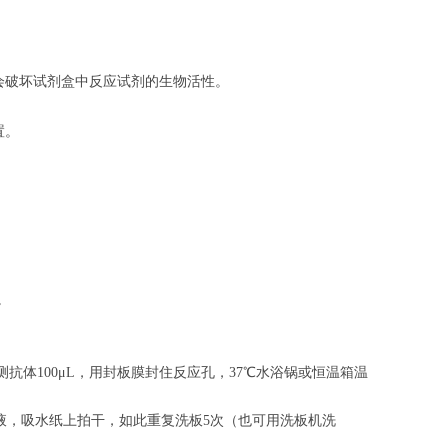
会破坏试剂盒中反应试剂的生物活性。
置。
。
。
抗体100μL，用封板膜封住反应孔，37℃水浴锅或恒温箱温
涤液，吸水纸上拍干，如此重复洗板5次（也可用洗板机洗