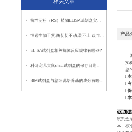
相关文章
抗性淀粉（RS）植物ELISA试剂盒实验原理
产品
恒远生物干货:酶切切不动,装不上,该咋办?
ELISA试剂盒相关抗体反应规律有哪些?
源
实
科研宠儿大鼠elisa试剂盒的保存日期到底是多久呢?
您
l
本
BIM试剂盒与您细说培养基的成分有哪些?
l
有
l
保
l
本
实验原
试剂盒采
本、标