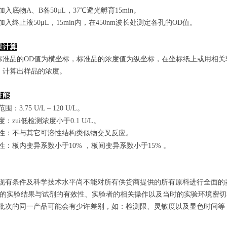
孔加入底物A、B各50μL，37℃避光孵育15min。
孔加入终止液50μL，15min内，在450nm波长处测定各孔的OD值。
果计算
标准品的OD值
为横坐标，
标准品的浓度
值为纵坐标，在坐标纸上
或用相关
，计算出样品
的
浓度
。
性能
范围
：
3.75 U/L
–
120 U/L
。
敏度：zui低检测浓度小于
0.1
U/L
。
特异性：不与其它可溶性结构类似物交叉反应。
复性：板内变异系数小于
10
%
，
板间变异系数小于1
5
%
。
由于现有条件及科学技术水平尚不能对所有供货商提供的所有原料进行全面
zui终的实验结果与试剂的有效性、实验者的相关操作以及当时的实验环境密
不同批次的同一产品可能会有少许差别，如：检测限、灵敏度以及显色时间