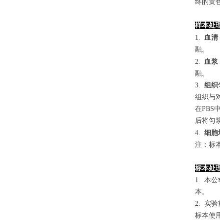
终的黄色
样本处
1.
血清
融。
2.
血浆
融。
3.
组织
组织与对
在PB
后将匀浆
4
.
细胞
注：标
标本处
1. 
本。
2. 
标本使用0