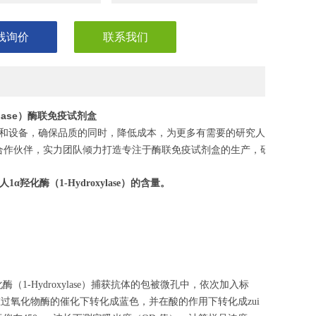
线询价
联系我们
ylase）酶联免疫试剂盒
和设备，确保品质的同时，降低成本，为更多有需要的研究人员，节省
合作伙伴，实力团队倾力打造专注于酶联免疫试剂盒的生产，研发，助力
人1α羟化酶
（
1-Hydroxylase
）的含量。
1-Hydroxylase）捕获抗体的包被微孔中，依次加入标
在过氧化物酶的催化下转化成蓝色，并在酸的作用下转化成zui