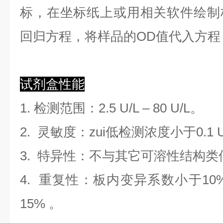
标，在坐标纸上
或用相关软件绘制
回归方程
，
将样品的OD值代入方程
试剂盒性能
1. 检测范围
：
2.5 U/L
–
80 U/L
。
2. 灵敏度：zui低检测浓度小于
0.1
3. 特异性：不与其它可溶性结构
4. 重复性：板内变异系数小于
10
1
5
%
。