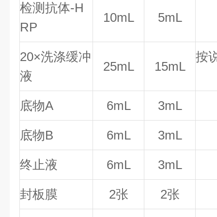
检测抗体-H
10mL
5mL
RP
20×洗涤缓冲
按
25mL
15mL
液
底物A
6mL
3mL
底物B
6mL
3mL
终止液
6mL
3mL
封板膜
2张
2张