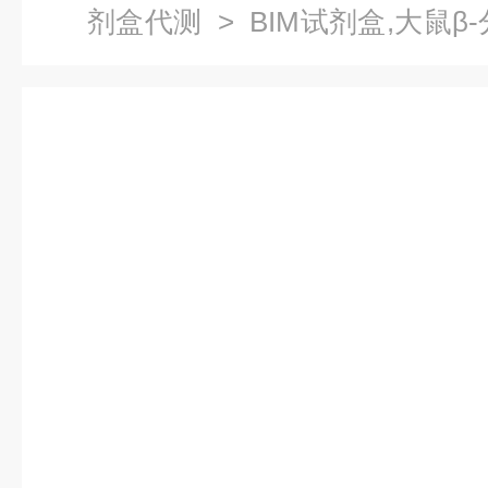
剂盒代测
> BIM试剂盒,大鼠β-分
酶联免疫试剂盒