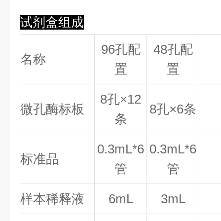
试剂盒组成
96孔配
48孔配
名称
置
置
8
孔×
12
微孔酶标板
8
孔×
6
条
条
0.
3
mL*6
0.
3
mL*6
标准品
管
管
样本稀释液
6mL
3mL