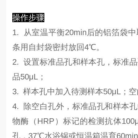
操作步骤
1. 从室温平衡20min后的铝箔
条用自封袋密封放回4℃。
2. 设置标准品孔和样本孔，标准
品50μL；
3. 样本孔
中
加
入
待测样本
5
0μL；
4.
除空白孔外，标准品孔和样本孔
物酶（HRP）标记的检测抗体100
孔，37℃水浴锅或恒温箱温育60mi