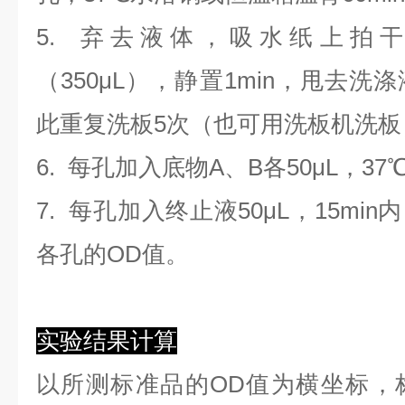
5. 弃去液体，吸水纸上拍
（350
μL
）
，静置1min，甩去洗
此重复洗板5次（也可用洗板机洗板
6. 每孔加入底物A、B各50μL，37
7. 每孔加入终止液50μL，15min
各孔的OD值。
实验结果计算
以
所测标准品的OD值
为横坐标，