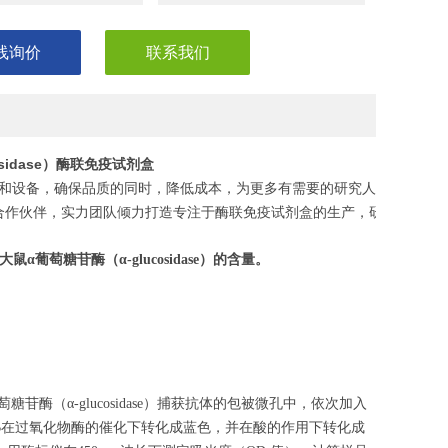
线询价
联系我们
osidase）酶联免疫试剂盒
和设备，确保品质的同时，降低成本，为更多有需要的研究人员，节省
合作伙伴，实力团队倾力打造专注于酶联免疫试剂盒的生产，研发，助力
大鼠α葡萄糖苷酶
（
α-glucosidase
）的含量。
酶（α-glucosidase）捕获抗体的包被微孔中，依次加入
MB在过氧化物酶的催化下转化成蓝色，并在酸的作用下转化成