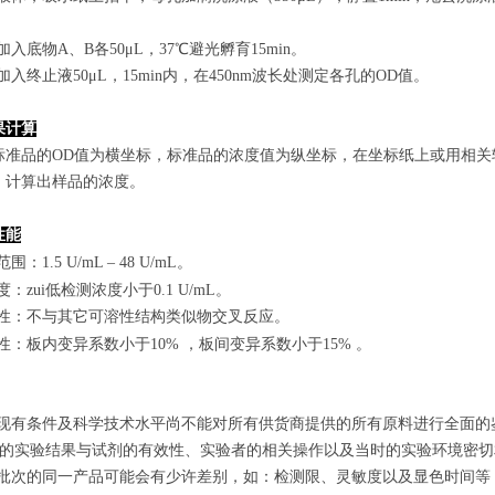
孔加入底物A、B各50μL，37℃避光孵育15min。
孔加入终止液50μL，15min内，在450nm波长处测定各孔的OD值。
果计算
标准品的OD值
为横坐标，
标准品的浓度
值为纵坐标，在坐标纸上
或用相关
，计算出样品
的
浓度
。
性能
范围
：
1.5 U/mL
–
48 U/mL
。
敏度：zui低检测浓度小于
0.1
U/mL
。
特异性：不与其它可溶性结构类似物交叉反应。
复性：板内变异系数小于
10
%
，
板间变异系数小于1
5
%
。
由于现有条件及科学技术水平尚不能对所有供货商提供的所有原料进行全面
zui终的实验结果与试剂的有效性、实验者的相关操作以及当时的实验环境密
不同批次的同一产品可能会有少许差别，如：检测限、灵敏度以及显色时间