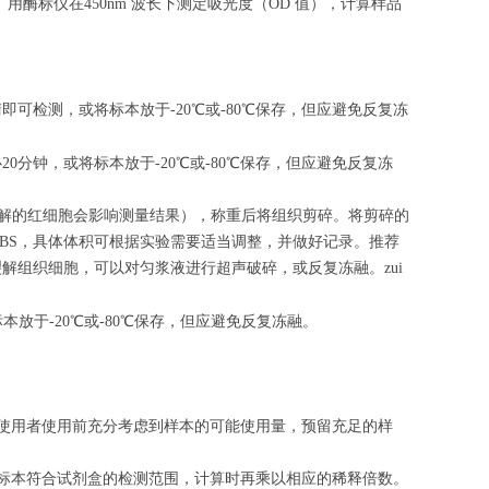
相关。用酶标仪在450nm 波长下测定吸光度（OD 值），计算样品
清即可检测，或将标本放于-20℃或-80℃保存，但应避免反复冻
心
20
分钟，或将标本放于-20℃或-80℃保存，但应避免反复冻
（匀浆中裂解的红细胞会影响测量结果），称重后将组织剪碎。将剪碎的
的PBS，具体体积可根据实验需要适当调整，并做好记录。推荐
解组织细胞，可以对匀浆液进行超声破碎，或反复冻融。zui
标本放于-20℃或-80℃保存，但应避免反复冻融。
请使用者使用前充分考虑到样本的可能使用量，预留充足的样
的标本符合试剂盒的检测范围，计算时再乘以相应的稀释倍数。