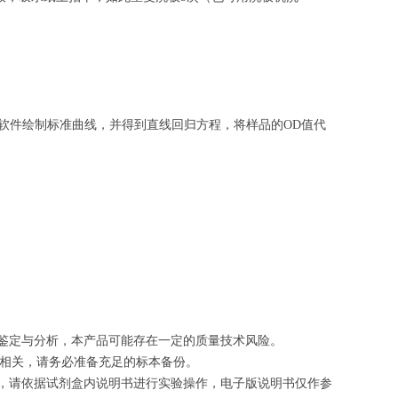
软件绘制
标准曲线
，并得到
直线回归方程
，
将样品的OD值代
的鉴定与分析，本产品可能存在一定的质量技术风险。
切相关，请务必准备充足的标本备份。
等，请依据试剂盒内说明书进行实验操作，电子版说明书仅作参