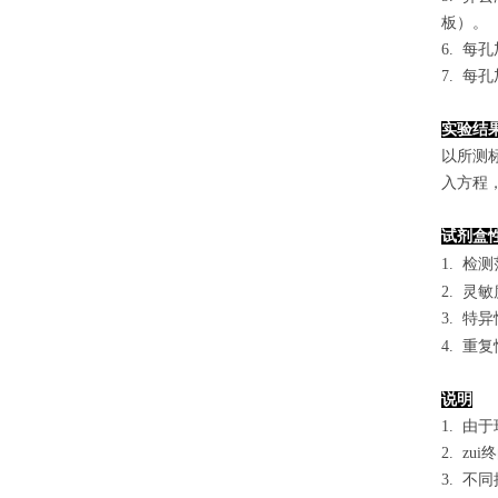
板）。
6. 每
7. 每
实验结
以
所测
入方程
试剂盒
1.
检测
2. 灵
3. 
4. 重
说明
1. 
2. 
3. 