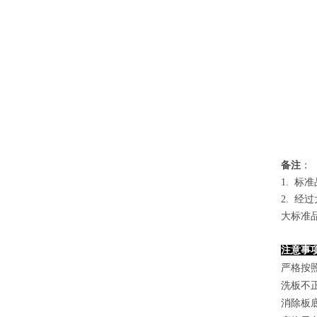
备
注
：
1.
标准
2. 
大标准
注意事
严格按
洗板不
消除板