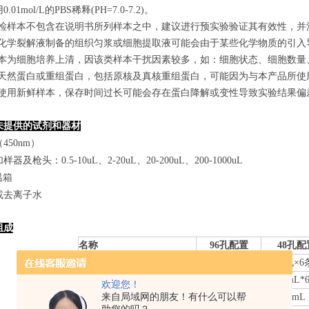
.01mol/L的PBS稀释(PH=7.0-7.2)。
若所检样本不包含在说明书所列样本之中，建议进行预实验验证其有效性，并
使用化学裂解液制备的组织匀浆或细胞提取液可能会由于某些化学物质的引入导
若样本为细胞培养上清，因该类样本干扰因素较多，如：细胞状态、细胞数
某些天然蛋白或重组蛋白，包括原核及真核重组蛋白，可能因为与本产品所
建议使用新鲜样本，保存时间过长可能会存在蛋白降解或变性导致实验结果偏
未提供的试剂和器材
450nm）
器及枪头：0.5-10uL、2-20uL、20-200uL、200-1000uL
温箱
或去离子水
组成
名称
96孔配置
48孔配
微孔酶标板
8
孔×
12
条
8
孔×
6
标准品
0.
3
mL*6管
0.
3
mL*
欢迎您！
来自局域网的朋友！有什么可以帮
样本稀释液
6mL
3mL