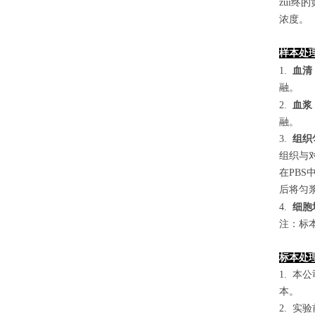
zui终
浓度。
样本处
1.
血清
融。
2.
血浆
融。
3.
组织
组织与对
在PB
后将匀浆
4
.
细胞
注：标
标本处
1. 
本。
2. 