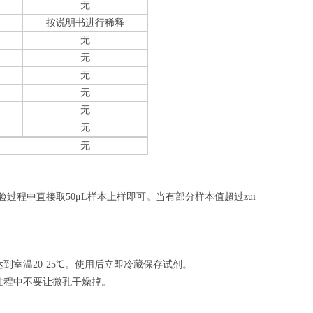
无
按说明书进行稀释
无
无
无
无
无
无
无
验过程中直接取50
μL
样本上样即可。当有部分样本值超过zui
室温20-25℃。使用后立即冷藏保存试剂。
过程中不要让微孔干燥掉。