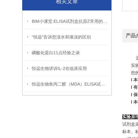
相关文章
BIM小课堂:ELISA试剂盒抗原Z常用的方法
产品
“恒远”告诉您溴水和液溴的区别
磷酸化蛋白11点经验之谈
源
实
恒远生物讲诉IL-2在临床应用
您
l
本
恒远生物鱼丙二醛（MDA）ELISA试剂盒引用文献
l
有
l
保
l
本
实验原
试剂盒采
标本、