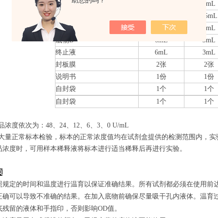
助您的吗？
检测抗体-HRP
10mL
5mL
20×洗涤缓冲液
25mL
15mL
底物A
6mL
3mL
底物B
6mL
3mL
终止液
6mL
3mL
封板膜
2张
2张
说明书
1份
1份
自封袋
1个
1个
自封袋
1个
1个
品浓度依次为：48
、24、12、6、3、0
U/mL
经过大量正常标本检验，标本的正常浓度值均在试剂盒提供的检测范围内，实
品浓度时，可用样本稀释液将标本进行适当稀释后再进行实验。
项
照规定的时间和温度进行温育以保证准确结果。所有试剂都必须在使用前达到
正确可以导致不准确的结果。在加入底物前确保尽量吸干孔内液体。温育
底残留的液体和手指印，否则影响OD值。