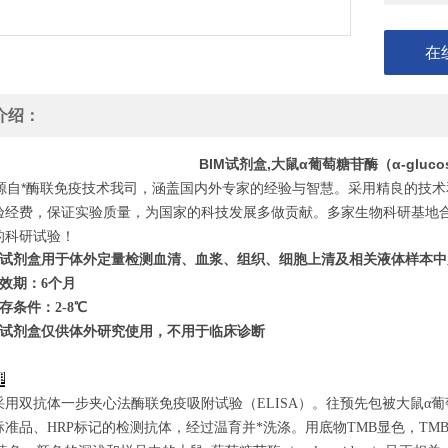
在
介绍：
BIM试剂盒,大鼠α葡萄糖苷酶（α-gluc
自*酶联免疫技术我司，涵盖国内外专家的经验与智慧。采用精良的技术
验经费，保证实验质量，为国家的科技发展多做贡献。多家生物科研基地
的科研试验！
试剂盒用于体外定量检测血清、血浆、组织、细胞上清及相关液体样本中
效期：6个月
存条件：
2
-8℃
试剂盒仅供体外研究使用，不用于临床诊断
理
用双抗体一步夹心法酶联免疫吸附试验（ELISA）。往预先包被大鼠α葡萄糖苷
标准品、HRP标记的检测抗体，经过温育并*洗涤。用底物TMB显色，T