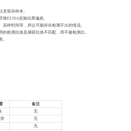
注意留存样本。
致ELISA实验结果偏差。
量、采样时间等，所以可能存在检测不出的情况。
使用的检测抗体及捕获抗体不匹配，而不被检测出。
差。
置
备注
条
无
6管
无
无