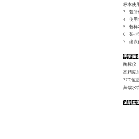
标本使用0
3. 
4. 
5. 
6. 
7. 
需要而
酶标仪（
高精度加样
37℃恒
蒸馏水
试剂盒