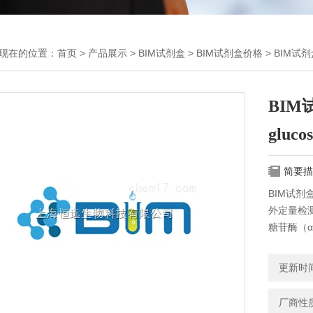
现在的位置：
首页
>
产品展示
>
BIM试剂盒
>
BIM试剂盒价格
> BIM试
BIM
glu
简要描
BIM试剂
外定量检
糖苷酶（α-
更新时间：
厂商性