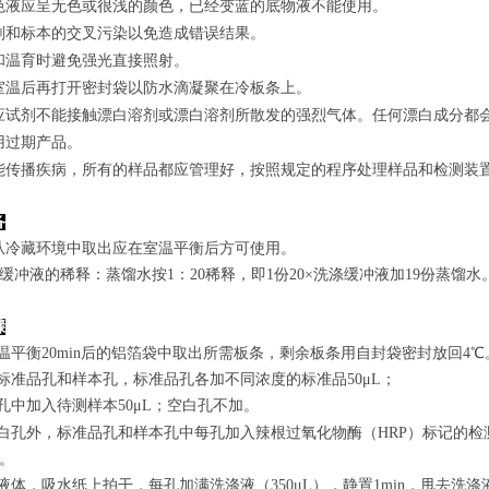
色液应呈无色或很浅的颜色，已经变蓝的底物液不能使用。
剂和标本的交叉污染以免造成错误结果。
和温育时避免强光直接照射。
室温后再打开密封袋以防水滴凝聚在冷板条上。
应试剂不能接触漂白溶剂或漂白溶剂所散发的强烈气体。任何漂白成分都
用过期产品。
能传播疾病，所有的样品都应管理好，按照规定的程序处理样品和检测装
备
从冷藏环境中取出应在室温平衡后方可使用。
涤缓冲液的稀释：蒸馏水按1：20稀释，即1份20×洗涤缓冲液加19份蒸馏水
骤
室温平衡20min后的铝箔袋中取出所需板条，剩余板条用自封袋密封放回4℃
置标准品孔和样本孔，标准品孔各加不同浓度的标准品50μL；
孔
中
加
入
待测样本
5
0μL；空白孔不加。
白孔外，标准品孔和样本孔中每孔加入辣根过氧化物酶（HRP）标记的检测
n。
弃去液体，吸水纸上拍干，每孔加满洗涤液
（350
μL
）
，静置1min，甩去洗