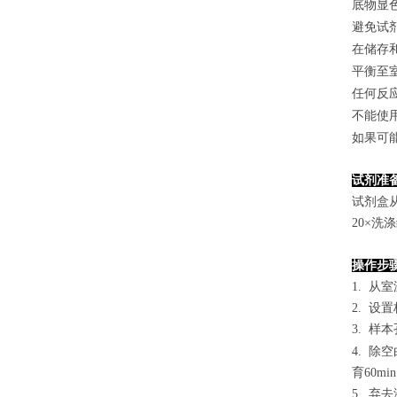
底物显
避免试
在储存
平衡至
任何反
不能使
如果可
试剂准
试剂盒
2
0×洗
操作步
1. 从
2. 设
3. 样本
4.
除空
育60mi
5. 