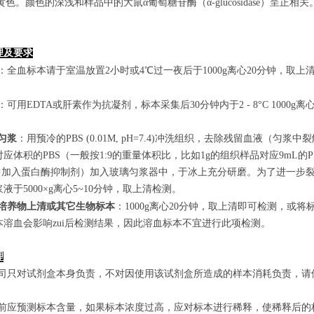
的黄色。颜色的深浅和样品中的大鼠α葡萄糖苷酶（α-glucosidase）呈正
理及要求
：全血标本请于室温放置2小时或4℃过一夜后于1000g离心20分钟，取上
：可用EDTA或肝素作为抗凝剂，标本采集后30分钟内于2 - 8°C 1000g离
匀浆
：用预冷的PBS (0.01M, pH=7.4)冲洗组织，去除残留血液
应体积的PBS（一般按1:9的重量体积比，比如1g的组织样品对应9mL
S中加入蛋白酶抑制剂）加入玻璃匀浆器中，于冰上充分研磨。为了进一步裂
液于5000×g离心5~10分钟，取上清检测。
培养物上清或其它生物标本
：1000g离心20分钟，取上清即可检测，或将
本溶血会影响zui后检测结果，因此溶血标本不宜进行此项检测。
理
本公司只对试剂盒本身负责，不对因使用该试剂盒所造成的样本消耗负责，
实验前应预测标本含量，如果标本浓度过高，应对标本进行稀释，使稀释后