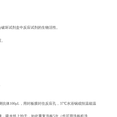
会破坏试剂盒中反应试剂的生物活性。
置。
。
。
抗体100μL，用封板膜封住反应孔，37℃水浴锅或恒温箱温
涤液，吸水纸上拍干，如此重复洗板5次（也可用洗板机洗