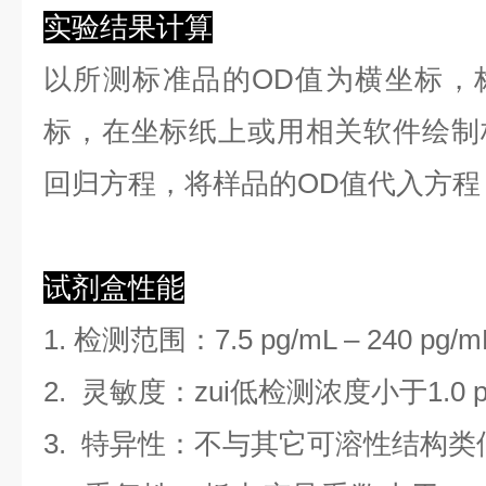
实验结果计算
以
所测标准品的OD值
为横坐标，
标，在坐标纸上
或用相关软件绘制
回归方程
，
将样品的OD值代入方程
试剂盒性能
1. 检测范围
：
7.5 pg/mL
–
240 pg/m
2. 灵敏度：zui低检测浓度小于
1.0
3. 特异性：不与其它可溶性结构