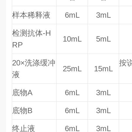
样本稀释液
6mL
3mL
检测抗体-H
10mL
5mL
RP
20×洗涤缓冲
按
25mL
15mL
液
底物A
6mL
3mL
底物B
6mL
3mL
终止液
6mL
3mL