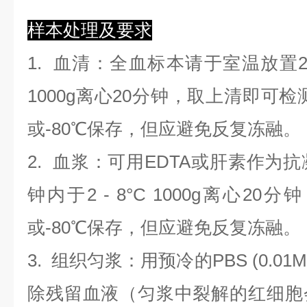
样本处理及要求
1.
血清
：全血标本请于室温放置2
1000g离心20分钟，取上清即可检
或-80℃保存，但应避免反复冻融。
2.
血浆
：可用EDTA或肝素作为抗
钟内于2 - 8°C 1000g离心
20
分钟
或-80℃保存，但应避免反复冻融。
3.
组织匀浆
：用预冷的PBS (0.01M
除残留血液（匀浆中裂解的红细胞