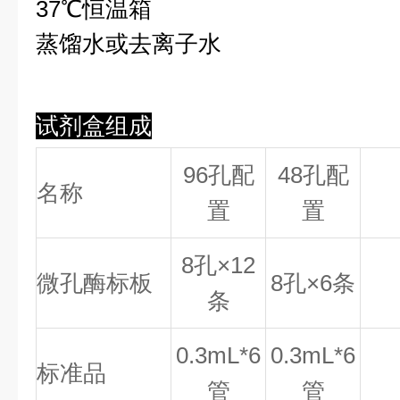
37℃恒温箱
蒸馏水或去离子水
试剂盒组成
96孔配
48孔配
名称
置
置
8
孔×
12
微孔酶标板
8
孔×
6
条
条
0.
3
mL*6
0.
3
mL*6
标准品
管
管