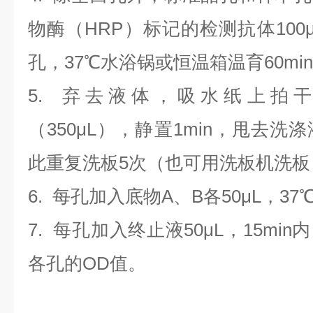
物酶（HRP）标记的检测抗体100
孔，37℃水浴锅或恒温箱温育60mi
5. 弃去液体，吸水纸上拍
（350
μL
）
，静置1min，甩去洗
此重复洗板5次（也可用洗板机洗板
6. 每孔加入底物A、B各50μL，37
7. 每孔加入终止液50μL，15min
各孔的OD值。