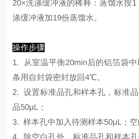
2
0×洗涤缓冲液的稀释：蒸馏水按1：
涤缓冲液加19份蒸馏水。
操作步骤
1. 从室温平衡20min后的铝箔
条用自封袋密封放回4℃。
2. 设置标准品孔和样本孔，标准
品50μL；
3. 样本孔
中
加
入
待测样本
5
0μL；
4.
除空白孔外，标准品孔和样本孔