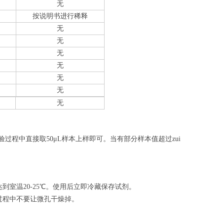
无
按说明书进行稀释
无
无
无
无
无
无
无
验过程中直接取50
μL
样本上样即可。当有部分样本值超过zui
室温20-25℃。使用后立即冷藏保存试剂。
过程中不要让微孔干燥掉。