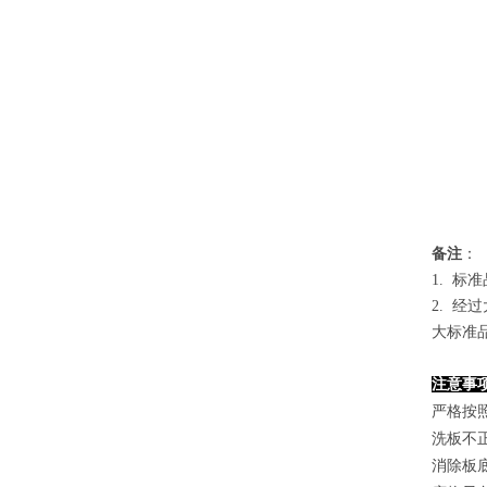
备
注
：
1.
标准
2. 
大标准
注意事
严格按
洗板不
消除板