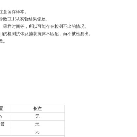
注意留存样本。
致ELISA实验结果偏差。
量、采样时间等，所以可能存在检测不出的情况。
使用的检测抗体及捕获抗体不匹配，而不被检测出。
差。
置
备注
条
无
6管
无
无