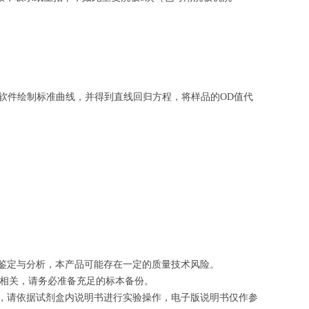
软件绘制
标准曲线
，并得到
直线回归方程
，
将样品的OD值代
的鉴定与分析，本产品可能存在一定的质量技术风险。
切相关，请务必准备充足的标本备份。
等，请依据试剂盒内说明书进行实验操作，电子版说明书仅作参