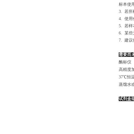
标本使用0
3. 
4. 
5. 
6. 
7. 
需要而
酶标仪（
高精度加样
37℃恒
蒸馏水
试剂盒