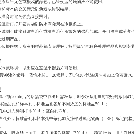
色液应呈无色或很浅的颜色，已经变蓝的底物液不能使用。
剂和标本的交叉污染以免造成错误结果。
和温育时避免强光直接照射。
室温后再打开密封袋以防水滴凝聚在冷板条上。
应试剂不能接触漂白溶剂或漂白溶剂所散发的强烈气体。任何漂白成分都
用过期产品。
能传播疾病，所有的样品都应管理好，按照规定的程序处理样品和检测装
备
从冷藏环境中取出应在室温平衡后方可使用。
涤缓冲液的稀释：蒸馏水按1：20稀释，即1份20×洗涤缓冲液加19份蒸馏水
骤
室温平衡20min后的铝箔袋中取出所需板条，剩余板条用自封袋密封放回4℃
置标准品孔和样本孔，标准品孔各加不同浓度的标准品50μL；
孔
中
加
入
待测样本
5
0μL；空白孔不加。
白孔外，标准品孔和样本孔中每孔加入辣根过氧化物酶（HRP）标记的检测
n。
弃去液体，吸水纸上拍干，每孔加满洗涤液
（350
μL
）
，静置1min，甩去洗