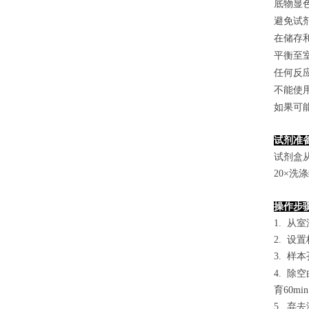
底物显
避免试
在储存
平衡至
任何反
不能使
如果可
试剂准
试剂盒
2
0×洗
操作步
1. 从
2. 设
3. 样本
4.
除空
育60mi
5. 