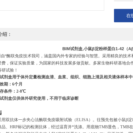
在
介绍：
BIM试剂盒,小鼠β淀粉样蛋白1-42（A
自*酶联免疫技术我司，涵盖国内外专家的经验与智慧。采用精良的技术
经费，保证实验质量，为国家的科技发展多做贡献。多家生物科研基地合
科研试验！
试剂盒用于体外定量检测血清、血浆、组织、细胞上清及相关液体样本中
效期：6个月
存条件：
2
-8℃
试剂盒仅供体外研究使用，不用于临床诊断
理
用双抗体一步夹心法酶联免疫吸附试验（ELISA）。往预先包被小鼠β淀粉样
准品、HRP标记的检测抗体，经过温育并*洗涤。用底物TMB显色，TMB