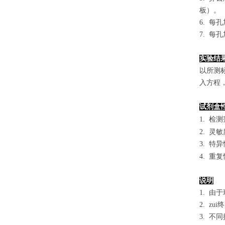
板）。
6. 每
7. 每
实验结
以
所测
入方程
试剂盒
1.
检测
2. 灵
3. 
4. 重
说明
1. 
2. 
3. 