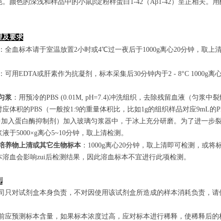
。颜色的深浅和样品中的小鼠β淀粉样蛋白1-42（Aβ1-42）呈正相关。用
理及要求
：全血标本请于室温放置2小时或4℃过一夜后于1000g离心20分钟，取上
：可用EDTA或肝素作为抗凝剂，标本采集后30分钟内于2 - 8°C 1000g离
匀浆
：用预冷的PBS (0.01M, pH=7.4)冲洗组织，去除残留血液
应体积的PBS（一般按1:9的重量体积比，比如1g的组织样品对应9mL
S中加入蛋白酶抑制剂）加入玻璃匀浆器中，于冰上充分研磨。为了进一步裂
液于5000×g离心5~10分钟，取上清检测。
培养物上清或其它生物标本
：1000g离心20分钟，取上清即可检测，或将
本溶血会影响zui后检测结果，因此溶血标本不宜进行此项检测。
理
本公司只对试剂盒本身负责，不对因使用该试剂盒所造成的样本消耗负责，
实验前应预测标本含量，如果标本浓度过高，应对标本进行稀释，使稀释后