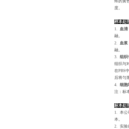
终的黄色
度。
样本处
1.
血清
融。
2.
血浆
融。
3.
组织
组织与对
在PB
后将匀浆
4
.
细胞
注：标
标本处
1. 
本。
2. 