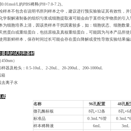
.01mol/L的PBS稀释(PH=7.0-7.2)。
若所检样本不包含在说明书所列样本之中，建议进行预实验验证其有效性，并
使用化学裂解液制备的组织匀浆或细胞提取液可能会由于某些化学物质的引入导
若样本为细胞培养上清，因该类样本干扰因素较多，如：细胞状态、细胞数
某些天然蛋白或重组蛋白，包括原核及真核重组蛋白，可能因为与本产品所
建议使用新鲜样本，保存时间过长可能会存在蛋白降解或变性导致实验结果偏
未提供的试剂和器材
450nm）
器及枪头：0.5-10uL、2-20uL、20-200uL、200-1000uL
温箱
或去离子水
组成
名称
96孔配置
48孔配
微孔酶标板
8
孔×
12
条
8
孔×
6
标准品
0.
3
mL*6管
0.
3
mL*
样本稀释液
6mL
3mL