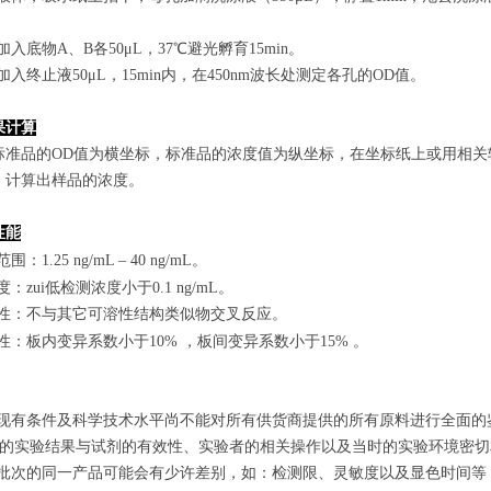
孔加入底物A、B各50μL，37℃避光孵育15min。
孔加入终止液50μL，15min内，在450nm波长处测定各孔的OD值。
果计算
标准品的OD值
为横坐标，
标准品的浓度
值为纵坐标，在坐标纸上
或用相关
，计算出样品
的
浓度
。
性能
范围
：
1.25 ng/mL
–
40 ng/mL
。
敏度：zui低检测浓度小于
0.1
ng/mL
。
特异性：不与其它可溶性结构类似物交叉反应。
复性：板内变异系数小于
10
%
，
板间变异系数小于1
5
%
。
由于现有条件及科学技术水平尚不能对所有供货商提供的所有原料进行全面
zui终的实验结果与试剂的有效性、实验者的相关操作以及当时的实验环境密
不同批次的同一产品可能会有少许差别，如：检测限、灵敏度以及显色时间