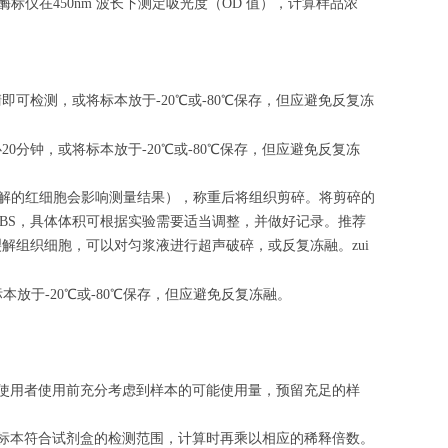
酶标仪在450nm 波长下测定吸光度（OD 值），计算样品浓
清即可检测，或将标本放于-20℃或-80℃保存，但应避免反复冻
心
20
分钟，或将标本放于-20℃或-80℃保存，但应避免反复冻
（匀浆中裂解的红细胞会影响测量结果），称重后将组织剪碎。将剪碎的
的PBS，具体体积可根据实验需要适当调整，并做好记录。推荐
解组织细胞，可以对匀浆液进行超声破碎，或反复冻融。zui
标本放于-20℃或-80℃保存，但应避免反复冻融。
请使用者使用前充分考虑到样本的可能使用量，预留充足的样
的标本符合试剂盒的检测范围，计算时再乘以相应的稀释倍数。