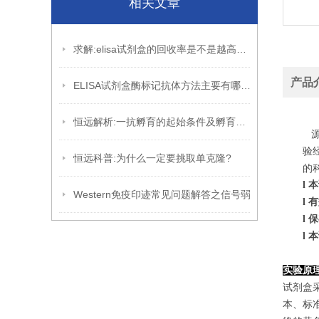
相关文章
求解:elisa试剂盒的回收率是不是越高越好?
产品
ELISA试剂盒酶标记抗体方法主要有哪些?
恒远解析:一抗孵育的起始条件及孵育的优化
源
验
恒远科普:为什么一定要挑取单克隆?
的
l
本
Western免疫印迹常见问题解答之信号弱
l
有
l
保
l
本
实验原
试剂盒采
本、标