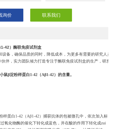
线询价
联系我们
β1-42）酶联免疫试剂盒
和设备，确保品质的同时，降低成本，为更多有需要的研究人员，节省实
作伙伴，实力团队倾力打造专注于酶联免疫试剂盒的生产，研发，助力您
小鼠β淀粉样蛋白1-42
（
Aβ1-42
）的含量。
蛋白1-42（Aβ1-42）捕获抗体的包被微孔中，依次加入标
在过氧化物酶的催化下转化成蓝色，并在酸的作用下转化成zui