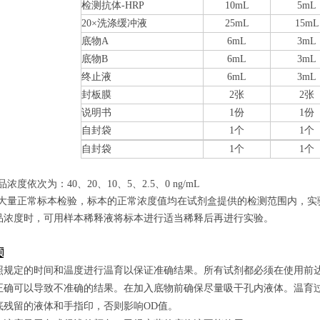
检测抗体-HRP
10mL
5mL
20×洗涤缓冲液
25mL
15mL
底物A
6mL
3mL
底物B
6mL
3mL
终止液
6mL
3mL
封板膜
2张
2张
说明书
1份
1份
自封袋
1个
1个
自封袋
1个
1个
品浓度依次为：40
、20、10、5、2.5、0
ng/mL
经过大量正常标本检验，标本的正常浓度值均在试剂盒提供的检测范围内，实
品浓度时，可用样本稀释液将标本进行适当稀释后再进行实验。
项
照规定的时间和温度进行温育以保证准确结果。所有试剂都必须在使用前达到
正确可以导致不准确的结果。在加入底物前确保尽量吸干孔内液体。温育
底残留的液体和手指印，否则影响OD值。