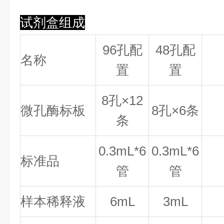
试剂盒组成
96孔配
48孔配
名称
置
置
8
孔×
12
微孔酶标板
8
孔×
6
条
条
0.
3
mL*6
0.
3
mL*6
标准品
管
管
样本稀释液
6mL
3mL