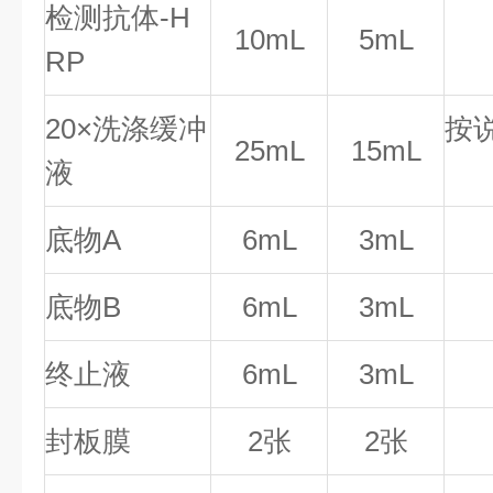
检测抗体-H
10mL
5mL
RP
20×洗涤缓冲
按
25mL
15mL
液
底物A
6mL
3mL
底物B
6mL
3mL
终止液
6mL
3mL
封板膜
2张
2张