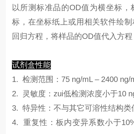
以
所测标准品的OD值
为横坐标，
标，在坐标纸上
或用相关软件绘制
回归方程
，
将样品的OD值代入方程
试剂盒性能
1.
检测范围
：
75 ng/mL
–
2400 ng/
2. 灵敏度：zui低检测浓度小于
10
n
3. 特异性：不与其它可溶性结构
4. 重复性：板内变异系数小于
10