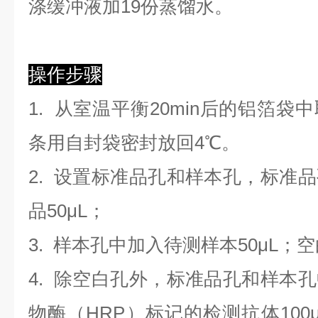
涤缓冲液加19份蒸馏水。
操作步骤
1. 从室温平衡20min后的铝箔
条用自封袋密封放回4℃。
2. 设置标准品孔和样本孔，标准
品50μL；
3. 样本孔
中
加
入
待测样本
5
0μL；
4.
除空白孔外，标准品孔和样本孔
物酶（HRP）标记的检测抗体100