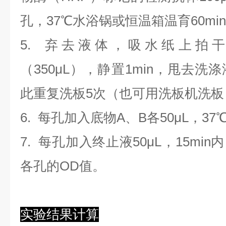
孔，37℃水浴锅或恒温箱温育60mi
5. 弃去液体，吸水纸上拍
（350
μL
）
，静置1min，甩去洗
此重复洗板5次（也可用洗板机洗板
6. 每孔加入底物A、B各50μL，37
7. 每孔加入终止液50μL，15min
各孔的OD值。
实验结果计算