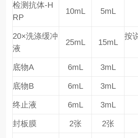
检测抗体-H
10mL
5mL
RP
20×洗涤缓冲
按
25mL
15mL
液
底物A
6mL
3mL
底物B
6mL
3mL
终止液
6mL
3mL
封板膜
2张
2张