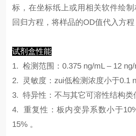
标，在坐标纸上
或用相关软件绘制
回归方程
，
将样品的OD值代入方程
试剂盒性能
1.
检测范围
：
0.375 ng/mL
–
12 ng
2. 灵敏度：zui低检测浓度小于
0.1
3. 特异性：不与其它可溶性结构
4. 重复性：板内变异系数小于
10
1
5
%
。