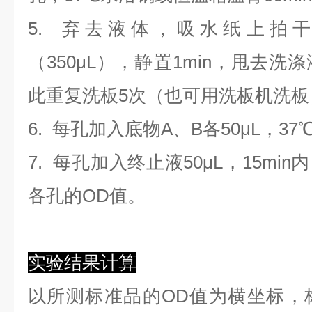
5. 弃去液体，吸水纸上拍
（350
μL
）
，静置1min，甩去洗
此重复洗板5次（也可用洗板机洗板
6. 每孔加入底物A、B各50μL，37
7. 每孔加入终止液50μL，15min
各孔的OD值。
实验结果计算
以
所测标准品的OD值
为横坐标，