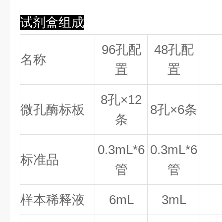
试剂盒组成
96孔配
48孔配
名称
置
置
8
孔×
12
微孔酶标板
8
孔×
6
条
条
0.
3
mL*6
0.
3
mL*6
标准品
管
管
样本稀释液
6mL
3mL