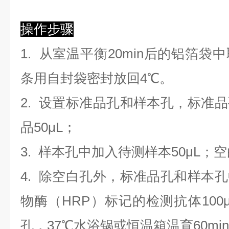
操作步骤
1. 从室温平衡20min后的铝箔
条用自封袋密封放回4℃。
2. 设置标准品孔和样本孔，标准
品50μL；
3. 样本孔
中
加
入
待测样本
5
0μL；
4.
除空白孔外，标准品孔和样本孔
物酶（HRP）标记的检测抗体100
孔，37℃水浴锅或恒温箱温育60mi