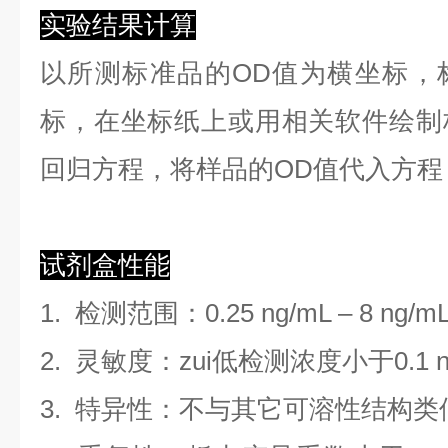
实验结果计算
以
所测标准品的OD值
为横坐标，
标，在坐标纸上
或用相关软件绘制
回归方程
，
将样品的OD值代入方程
试剂盒性能
1.
检测范围
：
0.25 ng/mL
–
8 ng/m
2. 灵敏度：zui低检测浓度小于
0.1
3. 特异性：不与其它可溶性结构