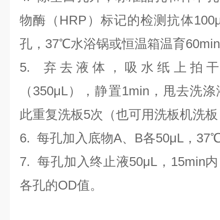
物酶（HRP）标记的检测抗体100
孔，37℃水浴锅或恒温箱温育60mi
5. 弃去液体，吸水纸上拍
（350
μL
）
，静置1min，甩去洗
此重复洗板5次（也可用洗板机洗板
6. 每孔加入底物A、B各50μL，37
7. 每孔加入终止液50μL，15min
各孔的OD值。