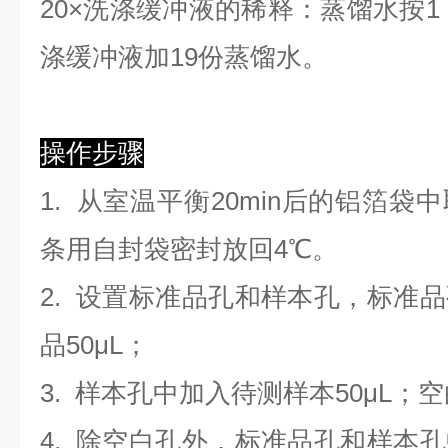
2
0×洗涤缓冲液的稀释：蒸馏水按1：
涤缓冲液加19份蒸馏水。
操作步骤
1. 从室温平衡20min后的铝箔
条用自封袋密封放回4℃。
2. 设置标准品孔和样本孔，标准
品50μL；
3. 样本孔
中
加
入
待测样本
5
0μL；
4.
除空白孔外，标准品孔和样本孔