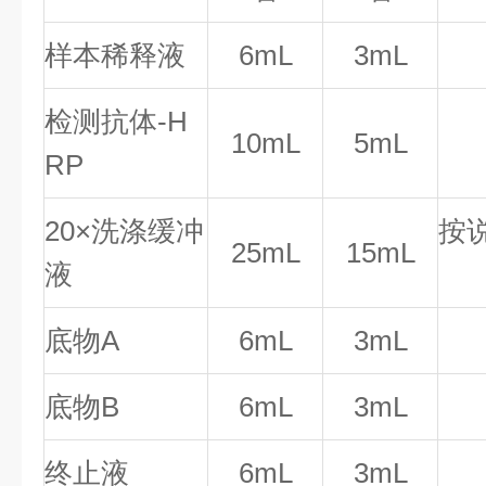
样本稀释液
6mL
3mL
检测抗体-H
10mL
5mL
RP
20×洗涤缓冲
按
25mL
15mL
液
底物A
6mL
3mL
底物B
6mL
3mL
终止液
6mL
3mL