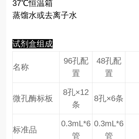
37℃恒温箱
蒸馏水或去离子水
试剂盒组成
96孔配
48孔配
名称
置
置
8
孔×
12
微孔酶标板
8
孔×
6
条
条
0.
3
mL*6
0.
3
mL*6
标准品
管
管