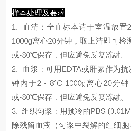
样本处理及要求
1.
血清
：全血标本请于室温放置2
1000g离心20分钟，取上清即可检
或-80℃保存，但应避免反复冻融。
2.
血浆
：可用EDTA或肝素作为抗
钟内于2 - 8°C 1000g离心
20
分钟
或-80℃保存，但应避免反复冻融。
3.
组织匀浆
：用预冷的PBS (0.01M
除残留血液（匀浆中裂解的红细胞