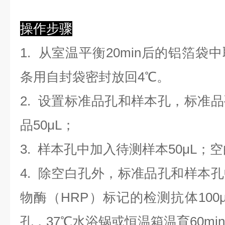
操作步骤
1. 从室温平衡20min后的铝箔
条用自封袋密封放回4℃。
2. 设置标准品孔和样本孔，标准
品50μL；
3. 样本孔
中
加
入
待测样本
5
0μL；
4.
除空白孔外，标准品孔和样本孔
物酶（HRP）标记的检测抗体100
孔，37℃水浴锅或恒温箱温育60mi