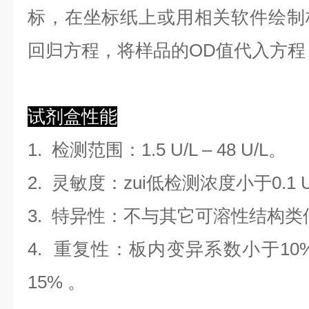
标，在坐标纸上
或用相关软件绘制
回归方程
，
将样品的OD值代入方程
试剂盒性能
1.
检测范围
：
1.5 U/L
–
48 U/L
。
2. 灵敏度：zui低检测浓度小于
0.1
3. 特异性：不与其它可溶性结构
4. 重复性：板内变异系数小于
10
1
5
%
。