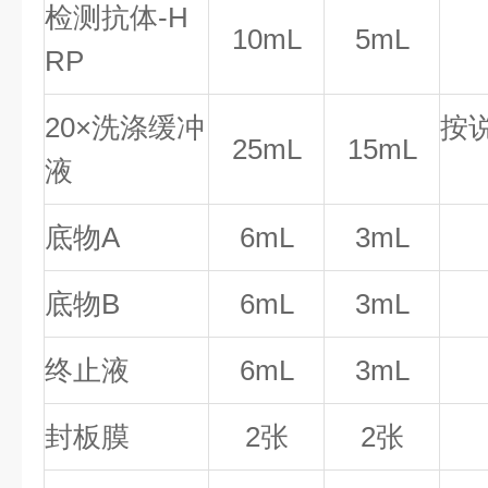
检测抗体-H
10mL
5mL
RP
20×洗涤缓冲
按
25mL
15mL
液
底物A
6mL
3mL
底物B
6mL
3mL
终止液
6mL
3mL
封板膜
2张
2张