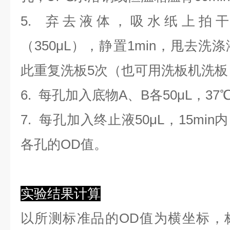
5. 弃去液体，吸水纸上拍
（350
μL
）
，静置1min，甩去洗
此重复洗板5次（也可用洗板机洗板
6. 每孔加入底物A、B各50μL，37
7. 每孔加入终止液50μL，15min
各孔的OD值。
实验结果计算
以
所测标准品的OD值
为横坐标，