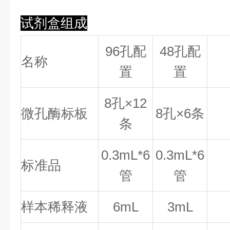
试剂盒组成
96孔配
48孔配
名称
置
置
8
孔×
12
微孔酶标板
8
孔×
6
条
条
0.
3
mL*6
0.
3
mL*6
标准品
管
管
样本稀释液
6mL
3mL