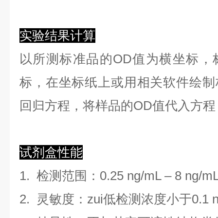
实验结果计算
以
所测标准品的OD值
为横坐标，
标，在坐标纸上
或用相关软件绘制
回归方程
，
将样品的OD值代入方程
试剂盒性能
1.
检测范围
：
0.25 ng/mL
–
8 ng/m
2. 灵敏度：zui低检测浓度小于
0.1