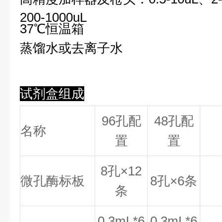
200-1000uL
37℃恒温箱
蒸馏水或去离子水
试剂盒组成
96孔配
48孔配
名称
置
置
8
孔×
12
微孔酶标板
8
孔×
6
条
条
0.
3
mL*6
0.
3
mL*6