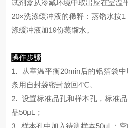
试剂盒从冷藏环境中取出应在室温
2
0×洗涤缓冲液的稀释：蒸馏水按1：
涤缓冲液加19份蒸馏水。
操作步骤
1. 从室温平衡20min后的铝箔
条用自封袋密封放回4℃。
2. 设置标准品孔和样本孔，标准
品50μL；
3. 样本孔
中
加
入
待测样本
5
0μL；