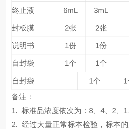
终止液
6mL
3mL
封板膜
2张
2张
说明书
1份
1份
自封袋
1个
1个
自封袋
1个
1
备
注
：
1.
标准品浓度依次为：8
、4、2、1
2. 经过大量正常标本检验，标本