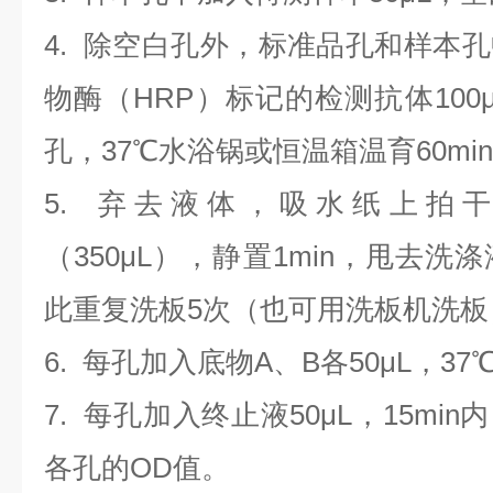
4.
除空白孔外，标准品孔和样本孔
物酶（HRP）标记的检测抗体100
孔，37℃水浴锅或恒温箱温育60mi
5. 弃去液体，吸水纸上拍
（350
μL
）
，静置1min，甩去洗
此重复洗板5次（也可用洗板机洗板
6. 每孔加入底物A、B各50μL，37
7. 每孔加入终止液50μL，15min
各孔的OD值。