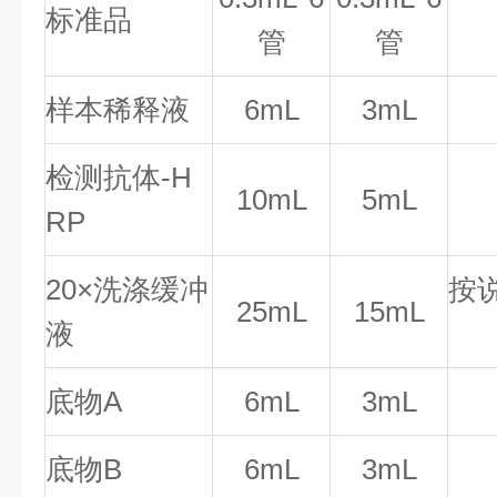
标准品
管
管
样本稀释液
6mL
3mL
检测抗体-H
10mL
5mL
RP
20×洗涤缓冲
按
25mL
15mL
液
底物A
6mL
3mL
底物B
6mL
3mL