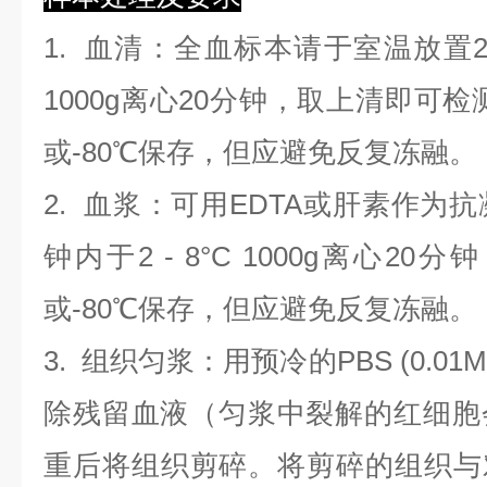
1.
血清
：全血标本请于室温放置2
1000g离心20分钟，取上清即可检
或-80℃保存，但应避免反复冻融。
2.
血浆
：可用EDTA或肝素作为抗
钟内于2 - 8°C 1000g离心
20
分钟
或-80℃保存，但应避免反复冻融。
3.
组织匀浆
：用预冷的PBS (0.01M
除残留血液（匀浆中裂解的红细胞
重后将组织剪碎。将剪碎的组织与