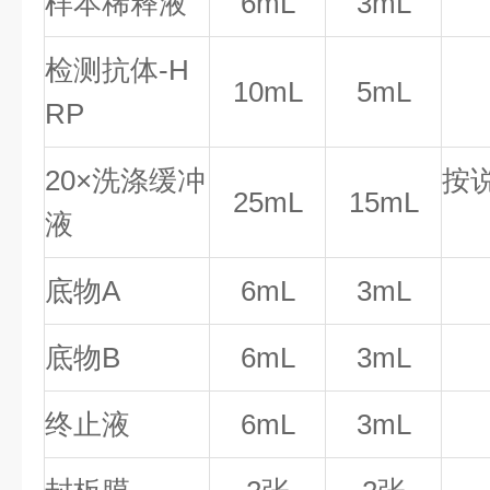
样本稀释液
6mL
3mL
检测抗体-H
10mL
5mL
RP
20×洗涤缓冲
按
25mL
15mL
液
底物A
6mL
3mL
底物B
6mL
3mL
终止液
6mL
3mL