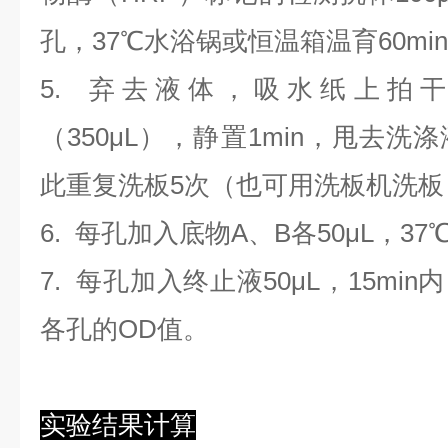
孔，37℃水浴锅或恒温箱温育60mi
5. 弃去液体，吸水纸上拍
（350
μL
）
，静置1min，甩去洗
此重复洗板5次（也可用洗板机洗板
6. 每孔加入底物A、B各50μL，37
7. 每孔加入终止液50μL，15min
各孔的OD值。
实验结果计算