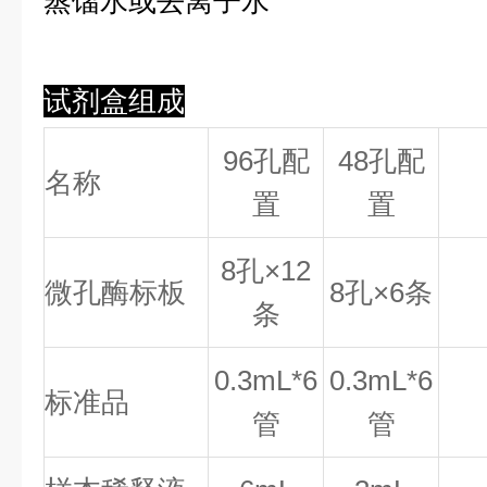
蒸馏水或去离子水
试剂盒组成
96孔配
48孔配
名称
置
置
8
孔×
12
微孔酶标板
8
孔×
6
条
条
0.
3
mL*6
0.
3
mL*6
标准品
管
管