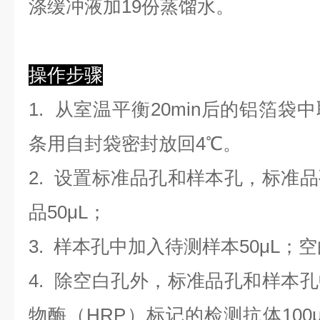
涤缓冲液加19份蒸馏水。
操作步骤
1. 从室温平衡20min后的铝箔
条用自封袋密封放回4℃。
2. 设置标准品孔和样本孔，标准
品50μL；
3. 样本孔
中
加
入
待测样本
5
0μL；
4.
除空白孔外，标准品孔和样本孔
物酶（HRP）标记的检测抗体100