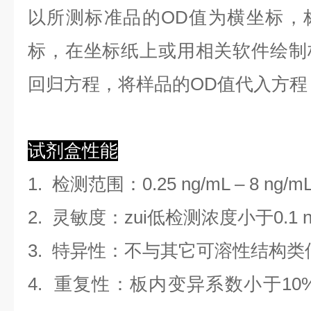
以
所测标准品的OD值
为横坐标，
标，在坐标纸上
或用相关软件绘制
回归方程
，
将样品的OD值代入方程
试剂盒性能
1.
检测范围
：
0.25 ng/mL
–
8 ng/m
2. 灵敏度：zui低检测浓度小于
0.1
3. 特异性：不与其它可溶性结构
4. 重复性：板内变异系数小于
10