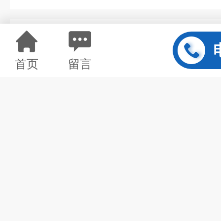
详情介绍
首页
留言
BIM试剂盒,小鼠D-乳酸脱氢酶（D-
源自*酶联免疫技术我司，涵盖
慧。采用精良的技术和设备，确
本，为更多有需要的研究人员，节
质量，为国家的科技发展多做贡献
作伙伴，实力团队倾力打造专注于EL