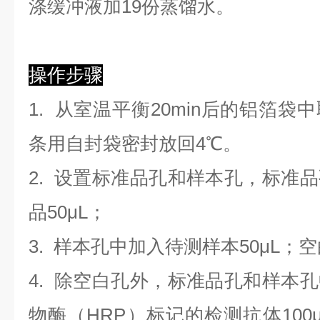
涤缓冲液加19份蒸馏水。
操作步骤
1. 从室温平衡20min后的铝箔
条用自封袋密封放回4℃。
2. 设置标准品孔和样本孔，标准
品50μL；
3. 样本孔
中
加
入
待测样本
5
0μL；
4.
除空白孔外，标准品孔和样本孔
物酶（HRP）标记的检测抗体100