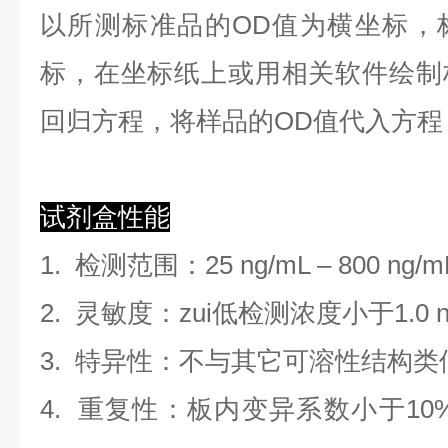
以
所测标准品的OD值
为横坐标，
标，在坐标纸上
或用相关软件绘制
回归方程
，
将样品的OD值代入方程
试剂盒性能
1.
检测范围
：
25 ng/mL
–
800 ng/m
2. 灵敏度：zui低检测浓度小于
1.0
3. 特异性：不与其它可溶性结构
4. 重复性：板内变异系数小于
10