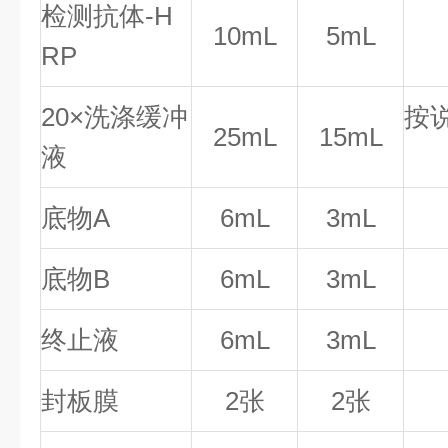
检测抗体-H
10mL
5mL
RP
20×洗涤缓冲
按
25mL
15mL
液
底物A
6mL
3mL
底物B
6mL
3mL
终止液
6mL
3mL
封板膜
2张
2张