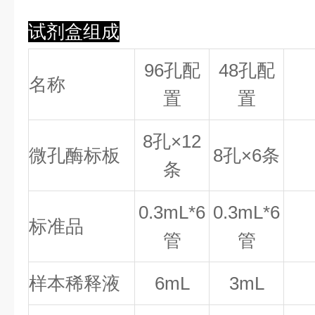
试剂盒组成
96孔配
48孔配
名称
置
置
8
孔×
12
微孔酶标板
8
孔×
6
条
条
0.
3
mL*6
0.
3
mL*6
标准品
管
管
样本稀释液
6mL
3mL