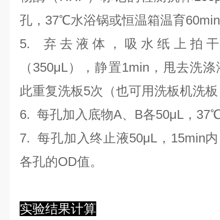
孔，37℃水浴锅或恒温箱温育60mi
5. 弃去液体，吸水纸上拍
（350
μL
）
，静置1min，甩去洗
此重复洗板5次（也可用洗板机洗板
6. 每孔加入底物A、B各50μL，37
7. 每孔加入终止液50μL，15min
各孔的OD值。
实验结果计算