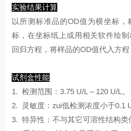
实验结果计算
以
所测标准品的OD值
为横坐标，
标，在坐标纸上
或用相关软件绘制
回归方程
，
将样品的OD值代入方程
试剂盒性能
1.
检测范围
：
3.75 U/L
–
120 U/L
。
2. 灵敏度：zui低检测浓度小于
0.1
3. 特异性：不与其它可溶性结构