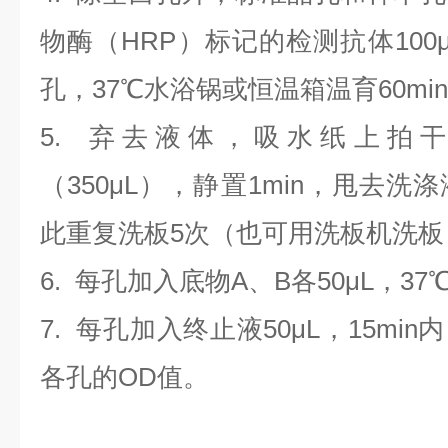
物酶（HRP）标记的检测抗体100
孔，37℃水浴锅或恒温箱温育60mi
5. 弃去液体，吸水纸上拍
（350
μL
）
，静置1min，甩去洗
此重复洗板5次（也可用洗板机洗板
6. 每孔加入底物A、B各50μL，37
7. 每孔加入终止液50μL，15min
各孔的OD值。