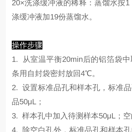
2
0×洗涤缓冲液的稀释：蒸馏水按1：
涤缓冲液加19份蒸馏水。
操作步骤
1. 从室温平衡20min后的铝箔
条用自封袋密封放回4℃。
2. 设置标准品孔和样本孔，标准
品50μL；
3. 样本孔
中
加
入
待测样本
5
0μL；
4.
除空白孔外，标准品孔和样本孔