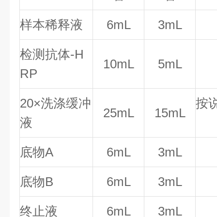
样本稀释液
6mL
3mL
检测抗体-H
10mL
5mL
RP
20×洗涤缓冲
按
25mL
15mL
液
底物A
6mL
3mL
底物B
6mL
3mL
终止液
6mL
3mL