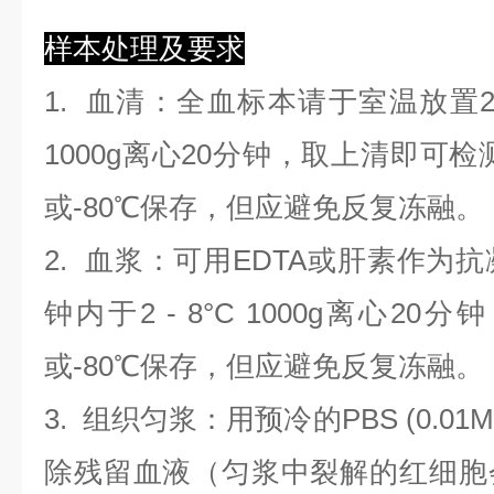
样本处理及要求
1.
血清
：全血标本请于室温放置2
1000g离心20分钟，取上清即可检
或-80℃保存，但应避免反复冻融。
2.
血浆
：可用EDTA或肝素作为抗
钟内于2 - 8°C 1000g离心
20
分钟
或-80℃保存，但应避免反复冻融。
3.
组织匀浆
：用预冷的PBS (0.01M
除残留血液（匀浆中裂解的红细胞