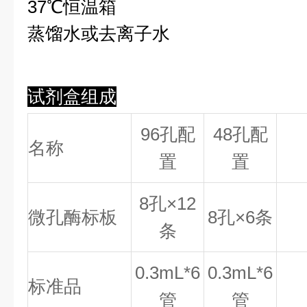
37℃恒温箱
蒸馏水或去离子水
试剂盒组成
96孔配
48孔配
名称
置
置
8
孔×
12
微孔酶标板
8
孔×
6
条
条
0.
3
mL*6
0.
3
mL*6
标准品
管
管