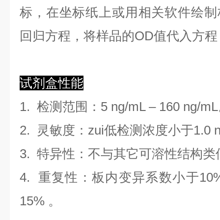
标，在坐标纸上
或用相关软件绘制
回归方程
，
将样品的OD值代入方程
试剂盒性能
1.
检测范围
：
5 ng/mL
–
160 ng/mL
2. 灵敏度：zui低检测浓度小于
1.0
3. 特异性：不与其它可溶性结构
4. 重复性：板内变异系数小于
10
1
5
%
。