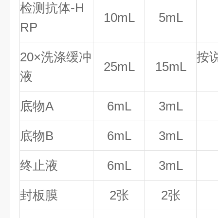
检测抗体-H
10mL
5mL
RP
20×洗涤缓冲
按
25mL
15mL
液
底物A
6mL
3mL
底物B
6mL
3mL
终止液
6mL
3mL
封板膜
2张
2张