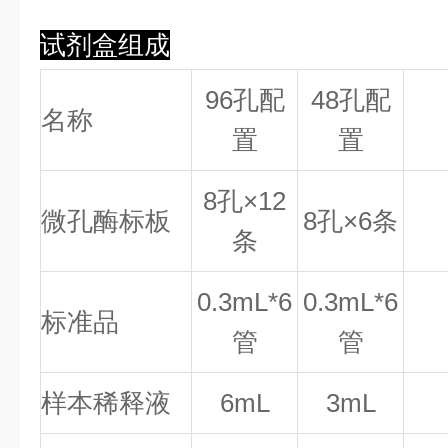
试剂盒组成
96孔配
48孔配
名称
置
置
8
孔×
12
微孔酶标板
8
孔×
6
条
条
0.
3
mL*6
0.
3
mL*6
标准品
管
管
样本稀释液
6mL
3mL