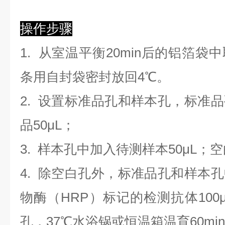
操作步骤
1. 从室温平衡20min后的铝箔
条用自封袋密封放回4℃。
2. 设置标准品孔和样本孔，标准
品50μL；
3. 样本孔
中
加
入
待测样本
5
0μL；
4.
除空白孔外，标准品孔和样本孔
物酶（HRP）标记的检测抗体100
孔，37℃水浴锅或恒温箱温育60mi