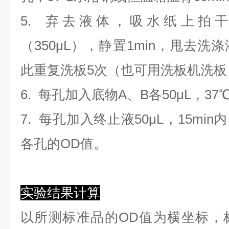
5. 弃去液体，吸水纸上拍
（350
μL
）
，静置1min，甩去洗
此重复洗板5次（也可用洗板机洗板
6. 每孔加入底物A、B各50μL，37
7. 每孔加入终止液50μL，15min
各孔的OD值。
实验结果计算
以
所测标准品的OD值
为横坐标，