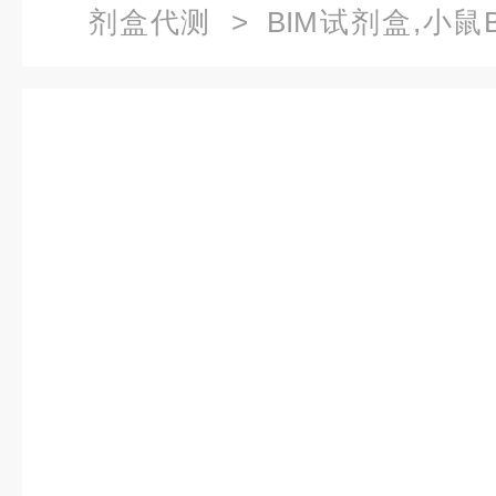
剂盒代测
> BIM试剂盒,小鼠B
xl）ELISA试剂盒