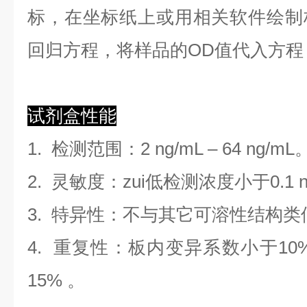
标，在坐标纸上
或用相关软件绘制
回归方程
，
将样品的OD值代入方程
试剂盒性能
1.
检测范围
：
2 ng/mL
–
64 ng/mL
2. 灵敏度：zui低检测浓度小于
0.1
3. 特异性：不与其它可溶性结构
4. 重复性：板内变异系数小于
10
1
5
%
。