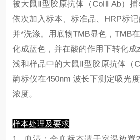
被大鼠Ⅱ型胶原抗体（ColⅡ Ab
依次加入标本、标准品、HRP标
并*洗涤。用底物TMB显色，TMB
化成蓝色，并在酸的作用下转化成z
浅和样品中的大鼠Ⅱ型胶原抗体（Co
酶标仪在450nm 波长下测定吸光
浓度。
样本处理及要求
1.
血清
：全血标本请于室温放置2