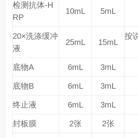
检测抗体-H
10mL
5mL
RP
20×洗涤缓冲
按
25mL
15mL
液
底物A
6mL
3mL
底物B
6mL
3mL
终止液
6mL
3mL
封板膜
2张
2张