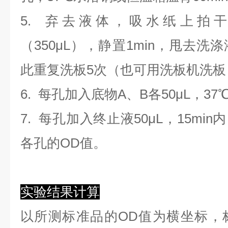
5. 弃去液体，吸水纸上拍
（350
μL
）
，静置1min，甩去洗
此重复洗板5次（也可用洗板机洗板
6. 每孔加入底物A、B各50μL，37
7. 每孔加入终止液50μL，15min
各孔的OD值。
实验结果计算
以
所测标准品的OD值
为横坐标，