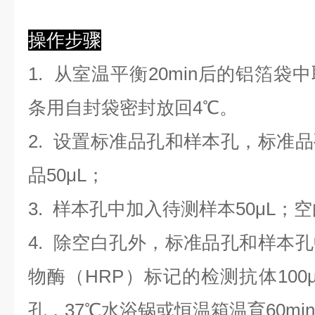
操作步骤
1. 从室温平衡20min后的铝箔
条用自封袋密封放回4℃。
2. 设置标准品孔和样本孔，标准
品50μL；
3. 样本孔
中
加
入
待测样本
5
0μL；
4.
除空白孔外，标准品孔和样本孔
物酶（HRP）标记的检测抗体100
孔，37℃水浴锅或恒温箱温育60mi