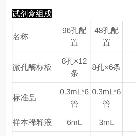
试剂盒组成
96孔配
48孔配
名称
置
置
8
孔×
12
微孔酶标板
8
孔×
6
条
条
0.
3
mL*6
0.
3
mL*6
标准品
管
管
样本稀释液
6mL
3mL