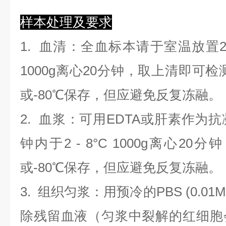
样本处理及要求
1.
血清
：全血标本请于室温放置2
1000g离心20分钟，取上清即可检
或-80℃保存，但应避免反复冻融。
2.
血浆
：可用EDTA或肝素作为抗
钟内于2 - 8°C 1000g离心
20
分钟
或-80℃保存，但应避免反复冻融。
3.
组织匀浆
：用预冷的PBS (0.01M
除残留血液（匀浆中裂解的红细胞