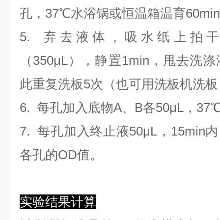
孔，37℃水浴锅或恒温箱温育60mi
5. 弃去液体，吸水纸上拍
（350
μL
）
，静置1min，甩去洗
此重复洗板5次（也可用洗板机洗板
6. 每孔加入底物A、B各50μL，37
7. 每孔加入终止液50μL，15min
各孔的OD值。
实验结果计算