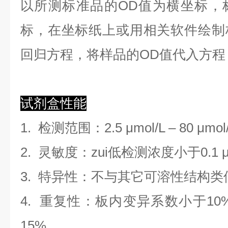
以
所测标准品的OD值
为横坐标，
标，在坐标纸上
或用相关软件绘制
回归方程
，
将样品的OD值代入方程
试剂盒性能
1.
检测范围
：
2.5 μmol/L
–
80 μmol
2. 灵敏度：zui低检测浓度小于
0.1
3. 特异性：不与其它可溶性结构
4. 重复性：板内变异系数小于
10
1
5
%
。