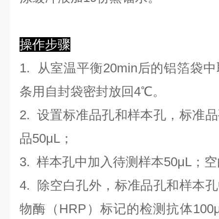
操作步骤
1. 从室温平衡20min后的铝箔
条用自封袋密封放回4℃。
2. 设置标准品孔和样本孔，标准
品50μL；
3. 样本孔
中
加
入
待测样本
5
0μL；
4.
除空白孔外，标准品孔和样本孔
物酶（HRP）标记的检测抗体100