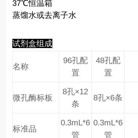
37℃恒温箱
蒸馏水或去离子水
试剂盒组成
96孔配
48孔配
名称
置
置
8
孔×
12
微孔酶标板
8
孔×
6
条
条
0.
3
mL*6
0.
3
mL*6
标准品
管
管