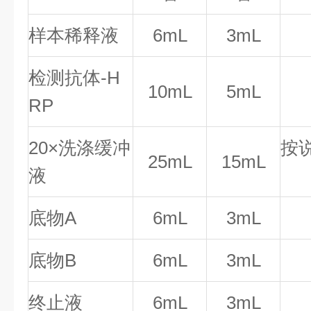
样本稀释液
6mL
3mL
检测抗体-H
10mL
5mL
RP
20×洗涤缓冲
按
25mL
15mL
液
底物A
6mL
3mL
底物B
6mL
3mL
终止液
6mL
3mL