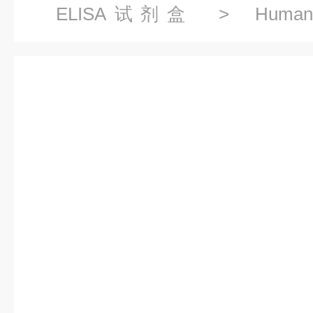
ELISA试剂盒
> Human Ke
Factor,KGF ELISA KIT